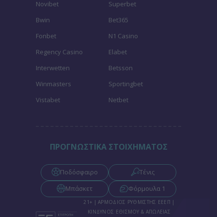
Novibet
Superbet
Bwin
Bet365
Fonbet
N1 Casino
Regency Casino
Elabet
Interwetten
Betsson
Winmasters
Sportingbet
Vistabet
Netbet
ΠΡΟΓΝΩΣΤΙΚΑ ΣΤΟΙΧΗΜΑΤΟΣ
Ποδόσφαιρο
Τένις
Μπάσκετ
Φόρμουλα 1
21+ | ΑΡΜΟΔΙΟΣ ΡΥΘΜΙΣΤΗΣ ΕΕΕΠ |
ΚΙΝΔΥΝΟΣ ΕΘΙΣΜΟΥ & ΑΠΩΛΕΙΑΣ