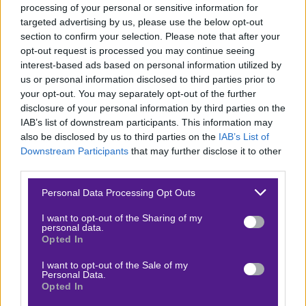
ήρθαν τα 9/14
πιο πρόσφατα ευρωπαϊκά της Σπάρτα
processing of your personal or sensitive information for
targeted advertising by us, please use the below opt-out
και
4 σερί Over 2.5 έχει καταγράψει η Άλκμααρ
.
section to confirm your selection. Please note that after your
opt-out request is processed you may continue seeing
Όλα αυτά κι άλλα πολλά. Καλή επιτυχία στις ελληνικές
interest-based ads based on personal information utilized by
και κυπριακές ομάδες, καλή θέαση και φυσικά, μην
us or personal information disclosed to third parties prior to
ξεχνάτε… την αγάπη μου…❤️
your opt-out. You may separately opt-out of the further
disclosure of your personal information by third parties on the
Υ.Γ.1: Στον τίτλο μας φιλοξενείται στίχος από το
IAB’s list of downstream participants. This information may
also be disclosed by us to third parties on the
IAB’s List of
τραγούδι «ο Ανατολίτης» του Νέγρου του Μοριά.
Downstream Participants
that may further disclose it to other
third parties.
Y.Γ.2: Περισσότερες στοιχηματικές προτάσεις θα βρείτε
στο κανάλι επικοινωνίας μου στο Instagram,
ΕΔΩ
.
Please note that this website/app uses one or more Google
Personal Data Processing Opt Outs
services and may gather and store information including but
*Ισχύουν Όροι & Προϋποθέσεις.
not limited to your visit or usage behaviour. You may click to
I want to opt-out of the Sharing of my
personal data.
grant or deny consent to Google and its third-party tags to
Opted In
ΕΕΕΠ | 21+ | ΠΑΙΞΕ ΥΠΕΥΘΥΝΑ
use your data for below specified purposes in below Google
consent section.
I want to opt-out of the Sale of my
Personal Data.
Opted In