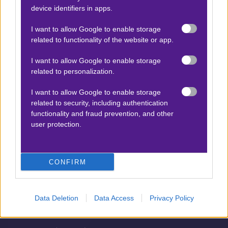
device identifiers in apps.
Προσφορές*
I want to allow Google to enable storage
related to functionality of the website or app.
ΒΑΘΜΟΛΟΓΙΕΣ
I want to allow Google to enable storage
related to personalization.
Βαθμολογίες Ελλάδα - Stoiximan
Super league
I want to allow Google to enable storage
Βαθμολογίες Aγγλία – Premier league
related to security, including authentication
functionality and fraud prevention, and other
Βαθμολογίες Γερμανίας – Bundesliga
user protection.
Βαθμολογίες Ισπανίας- La liga
Βαθμολογίες Ιταλίας- Serie A
CONFIRM
Βαθμολογίες Γαλλίας-League 1
Data Deletion
Data Access
Privacy Policy
ΣΤΟΙΧΗΜΑ