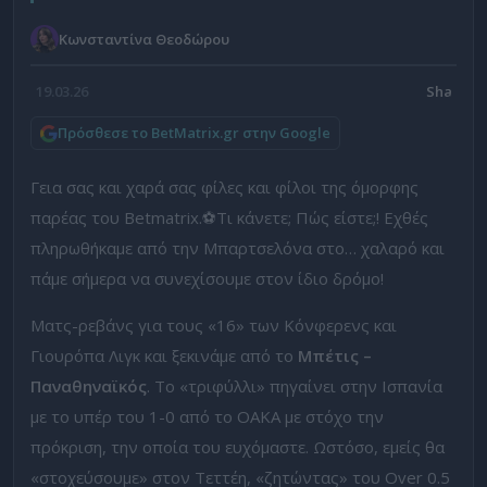
Κωνσταντίνα Θεοδώρου
19.03.26
Πρόσθεσε το BetMatrix.gr στην Google
Γεια σας και χαρά σας φίλες και φίλοι της όμορφης
παρέας του Betmatrix.⚽Τι κάνετε; Πώς είστε;! Εχθές
πληρωθήκαμε από την Μπαρτσελόνα στο… χαλαρό και
πάμε σήμερα να συνεχίσουμε στον ίδιο δρόμο!
Ματς-ρεβάνς για τους «16» των Κόνφερενς και
Γιουρόπα Λιγκ και ξεκινάμε από το
Μπέτις –
Παναθηναϊκός
. Το «τριφύλλι» πηγαίνει στην Ισπανία
με το υπέρ του 1-0 από το ΟΑΚΑ με στόχο την
πρόκριση, την οποία του ευχόμαστε. Ωστόσο, εμείς θα
«στοχεύσουμε» στον Τεττέη, «ζητώντας» του Over 0.5