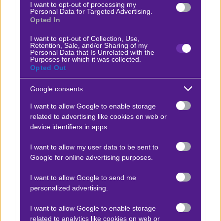
Η Κωνσταντίνα Θεοδώρου προτείνει:
I want to opt-out of processing my
Personal Data for Targeted Advertising.
Opted In
Μπέτις - Παναθηναϊκός
x7
+7.70
I want to opt-out of Collection, Use,
|
Γιουρόπα Λιγκ
19.03.2026
22:00
Retention, Sale, and/or Sharing of my
Personal Data that Is Unrelated with the
Purposes for which it was collected.
A. Τεττέη Over 0.5 Σουτ στο Τέρμα (Super Eνισχυμένη*)
Opted Out
2.10
Google consents
I want to allow Google to enable storage
Αποτέλεσμα:
1
related to advertising like cookies on web or
device identifiers in apps.
Σπάρτα Πράγας - Άλκμααρ
x10
+6.50
|
Κόνφερενς Λιγκ
19.03.2026
22:00
I want to allow my user data to be sent to
Google for online advertising purposes.
Over 2.5
1.65
I want to allow Google to send me
personalized advertising.
Αποτέλεσμα:
0-4
I want to allow Google to enable storage
related to analytics like cookies on web or