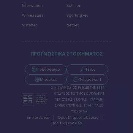
Interwetten
Betsson
Winmasters
Sportingbet
Vistabet
Netbet
ΠΡΟΓΝΩΣΤΙΚΑ ΣΤΟΙΧΗΜΑΤΟΣ
Ποδόσφαιρο
Τένις
Μπάσκετ
Φόρμουλα 1
21+ | ΑΡΜΟΔΙΟΣ ΡΥΘΜΙΣΤΗΣ ΕΕΕΠ |
ΚΙΝΔΥΝΟΣ ΕΘΙΣΜΟΥ & ΑΠΩΛΕΙΑΣ
ΠΕΡΙΟΥΣΙΑΣ | ΕΟΠΑΕ – ΓΡΑΜΜΗ
ΣΥΜΒΟΥΛΕΥΤΙΚΗΣ: 1114 | ΠΑΙΞΕ
ΥΠΕΥΘΥΝΑ
|
|
Επικοινωνία
Όροι & προυποθέσεις
Πολιτική cookies