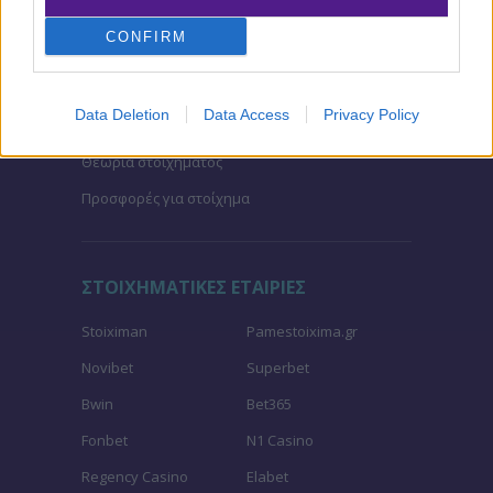
Μακροχρόνια Στοιχήματα
CONFIRM
Ψαγμένα ειδικά στοιχήματα
Μακροχρόνια Στοιχήματα – Ελλάδα
Data Deletion
Data Access
Privacy Policy
Τζίροι στοιχήματος
Θεωρία στοιχήματος
Προσφορές για στοίχημα
ΣΤΟΙΧΗΜΑΤΙΚΕΣ ΕΤΑΙΡΙΕΣ
Stoiximan
Pamestoixima.gr
Novibet
Superbet
Bwin
Bet365
Fonbet
N1 Casino
Regency Casino
Elabet