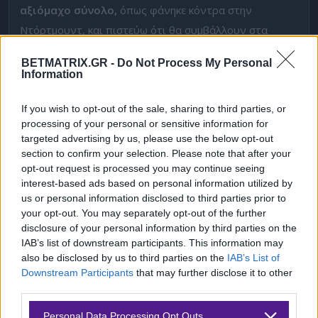
αξιόμαχο σύνολο,
όπως φάνηκε κόντρα στην
Ντόρτμουντ, και πιστεύω ότι θα συμβάλλουν στα
συνολικά τέρματα.
BETMATRIX.GR -
Do Not Process My Personal
Information
ΝΕΟ: 🎁
Προσφορά με 400 Δώρα* χωρίς κατάθεση!
If you wish to opt-out of the sale, sharing to third parties, or
Όλα αυτά κι άλλα πολλά. Καλή μας επιτυχία, καλή
processing of your personal or sensitive information for
θέαση και φυσικά, μην ξεχνάτε… την αγάπη μου…❤️
targeted advertising by us, please use the below opt-out
section to confirm your selection. Please note that after your
Υ.Γ.1: Στον τίτλο μας φιλοξενείται στίχος από το
opt-out request is processed you may continue seeing
ομώνυμο viral κομμάτι της Johanna, το οποίο αν δεν
interest-based ads based on personal information utilized by
us or personal information disclosed to third parties prior to
απατώμαι είναι διασκευή αιγυπτιακού τραγουδιού.
your opt-out. You may separately opt-out of the further
disclosure of your personal information by third parties on the
Y.Γ.2: Περισσότερες στοιχηματικές προτάσεις θα βρείτε
IAB’s list of downstream participants. This information may
στο κανάλι επικοινωνίας μου στο Instagram,
ΕΔΩ
.
also be disclosed by us to third parties on the
IAB’s List of
Downstream Participants
that may further disclose it to other
ΕΕΕΠ | 21+ | ΠΑΙΞΕ ΥΠΕΥΘΥΝΑ
third parties.
Δείτε με ένα κλικ τις καλύτερες προσφορές της ημέρας
!
Please note that this website/app uses one or more Google
Personal Data Processing Opt Outs