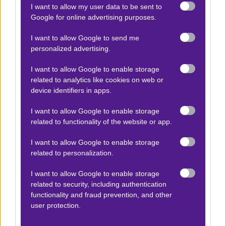
I want to allow my user data to be sent to
Βαθμολογίες Ελλάδα - Stoiximan
Google for online advertising purposes.
Super league
I want to allow Google to send me
Βαθμολογίες Aγγλία – Premier league
personalized advertising.
Βαθμολογίες Γερμανίας – Bundesliga
I want to allow Google to enable storage
Βαθμολογίες Ισπανίας- La liga
related to analytics like cookies on web or
Βαθμολογίες Ιταλίας- Serie A
device identifiers in apps.
Βαθμολογίες Γαλλίας-League 1
I want to allow Google to enable storage
related to functionality of the website or app.
I want to allow Google to enable storage
ΣΤΟΙΧΗΜΑ
related to personalization.
Κουπόνι στοιχήματος ΟΠΑΠ
I want to allow Google to enable storage
To bet builder της ημέρας
related to security, including authentication
functionality and fraud prevention, and other
Αναλύσεις αγώνων
user protection.
Ενισχυμένες Αποδόσεις