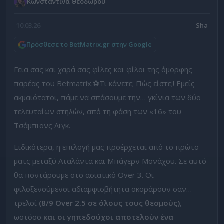
Κωνσταντίνα Θεοδώρου
10.03.26
Πρόσθεσε το BetMatrix.gr στην Google
Γεια σας και χαρά σας φίλες και φίλοι της όμορφης
παρέας του Betmatrix.⚽Τι κάνετε; Πώς είστε;! Εμείς
ακμαιότατοι, πάμε να σπάσουμε την… γκίνια των δύο
τελευταίων στηλών, από τη φάση των «16» του
Τσάμπιονς Λιγκ.
Ειδικότερα, η επιλογή μας προέρχεται από το πρώτο
ματς μεταξύ Αταλάντα και Μπάγερν Μονάχου. Σε αυτό
θα ποντάρουμε στο ασιατικό Over 3. Οι
φιλοξενούμενοι αδιαμφισβήτητα σκοράρουν σαν…
τρελοί
(8/9 Over 2.5 σε όλους τους θεσμούς)
,
ωστόσο
και οι γηπεδούχοι αποτελούν ένα