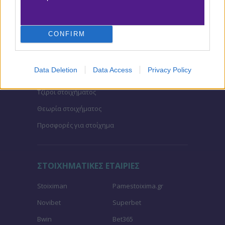
Αναλύσεις αγώνων
Ενισχυμένες Αποδόσεις
CONFIRM
Μακροχρόνια Στοιχήματα
Ψαγμένα ειδικά στοιχήματα
Data Deletion
Data Access
Privacy Policy
Μακροχρόνια Στοιχήματα – Ελλάδα
Τζίροι στοιχήματος
Θεωρία στοιχήματος
Προσφορές για στοίχημα
ΣΤΟΙΧΗΜΑΤΙΚΕΣ ΕΤΑΙΡΙΕΣ
Stoiximan
Pamestoixima.gr
Novibet
Superbet
Bwin
Bet365