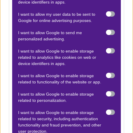
device identifiers in apps.
I want to allow my user data to be sent to
ΒΑΘΜΟΛΟΓΙΕΣ
Google for online advertising purposes.
Βαθμολογίες Ελλάδα - Stoiximan
I want to allow Google to send me
Super league
personalized advertising.
Βαθμολογίες Aγγλία – Premier league
I want to allow Google to enable storage
Βαθμολογίες Γερμανίας – Bundesliga
related to analytics like cookies on web or
Βαθμολογίες Ισπανίας- La liga
device identifiers in apps.
Βαθμολογίες Ιταλίας- Serie A
I want to allow Google to enable storage
related to functionality of the website or app.
Βαθμολογίες Γαλλίας-League 1
I want to allow Google to enable storage
related to personalization.
ΣΤΟΙΧΗΜΑ
I want to allow Google to enable storage
Κουπόνι στοιχήματος ΟΠΑΠ
related to security, including authentication
functionality and fraud prevention, and other
To bet builder της ημέρας
user protection.