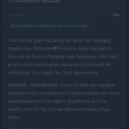
Κωνσταντίνα Θεοδώρου
25.01.26
Πρόσθεσε το BetMatrix.gr στην Google
Γεια σας και χαρά σας φίλες και φίλοι της όμορφης
παρέας του Betmatrix!⚽Τι κάνετε; Καλή Κυριακή σε
όλες και σε όλους!
«Πρέμιερ Λιγκ, αγάπη μου, έλα πάρε
με από εδώ»
είναι η φάση
,
και με αυτή τη λογική θα
επιλέξουμε το ντέρμπι της 23ης αγωνιστικής.
Άρσεναλ – Γιουνάιτεντ
, σε μια δυνατή «μονομαχία»
ανάμεσα στους ασταμάτητους πρωτοπόρους και στους
φιλοξενούμενους που έχουν ψυχολογία, μετά τη
μεγάλη νίκη επί της Σίτι και αέρα ανανέωσης λόγω
Κάρικ.