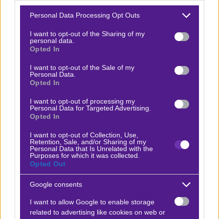
Υ.Γ.: Στον τίτλο μας φιλοξενείται στίχος από ένα
Please note that this website/app uses one or more Google
τραγούδι… σταθμό στην ελληνική δισκογραφία, από
Personal Data Processing Opt Outs
services and may gather and store information including but
τον Νίκο Κοκλώνη! Μάτι, μάτι!
not limited to your visit or usage behaviour. You may click to
I want to opt-out of the Sharing of my
personal data.
grant or deny consent to Google and its third-party tags to
Opted In
use your data for below specified purposes in below Google
consent section.
I want to opt-out of the Sale of my
Personal Data.
Η Κωνσταντίνα Θεοδώρου προτείνει:
Opted In
I want to opt-out of processing my
Άρσεναλ - Μάντσεστερ Γιουνάιτεντ
Personal Data for Targeted Advertising.
x9.99
+6.99
|
Πρέμιερ Λιγκ
25.01.2026
18:30
Opted In
I want to opt-out of Collection, Use,
Over 2.5
Retention, Sale, and/or Sharing of my
1.70
Personal Data that Is Unrelated with the
Purposes for which it was collected.
Opted Out
Αποτέλεσμα:
2-3
Google consents
I want to allow Google to enable storage
Προσφορές*
related to advertising like cookies on web or