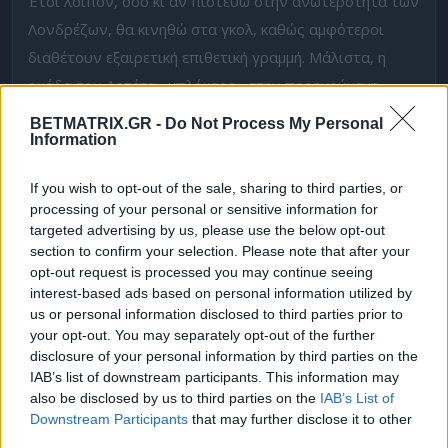
Έτσι λοιπόν, όσο κι αν πιστεύω στην ανωτερότητα των
Λονδρέζων, θα κινηθώ στα γκολ, καθώς αμφότεροι
διαθέτουν εξαιρετική επιθετική γραμμή. Μάλιστα, η
ομάδα του Αρτέτα «μπλόκαρε» στην προηγούμενη
στροφή απέναντι στη Νότιγχαμ (0-0), η οποία
BETMATRIX.GR -
Do Not Process My Personal
Information
«κλείστηκε», κάτι που δεν περιμένω να κάνουν οι
«κόκκινοι διάβολοι».
If you wish to opt-out of the sale, sharing to third parties, or
processing of your personal or sensitive information for
Προσφορά* με 1100 Δώρα* χωρίς κατάθεση*
🎁
targeted advertising by us, please use the below opt-out
section to confirm your selection. Please note that after your
Και για του λόγου το αληθές,
οι «κανονιέρηδες»
opt-out request is processed you may continue seeing
μετρούν 6/10 Over 2.5
στα τελευταία τους ματς,
interest-based ads based on personal information utilized by
ανεξαρτήτως έδρας και η αρμάδα του Κάρικ
10/11 Over
us or personal information disclosed to third parties prior to
your opt-out. You may separately opt-out of the further
2.5
στα πιο πρόσφατα εκτός έδρας!
disclosure of your personal information by third parties on the
IAB’s list of downstream participants. This information may
Όλα αυτά κι άλλα πολλά. Καλή μας επιτυχία, καλή
also be disclosed by us to third parties on the
IAB’s List of
θέαση και φυσικά, μην ξεχνάτε… την αγάπη μου…❤️
Downstream Participants
that may further disclose it to other
third parties.