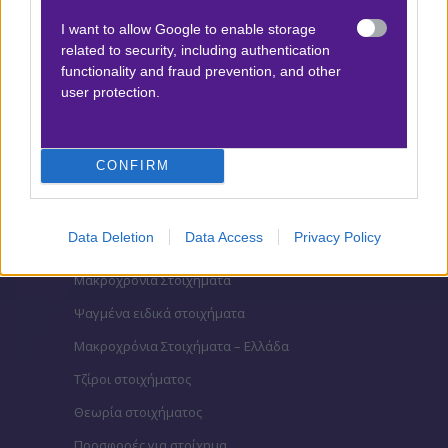
Βαθμολογίες Γαλλίας-League 1
I want to allow Google to enable storage
related to security, including authentication
functionality and fraud prevention, and other
user protection.
ΣΤΟΙΧΗΜΑ
Κουπόνι στοιχήματος ΟΠΑΠ
CONFIRM
To bet builder της ημέρας
Αναλύσεις αγώνων
Data Deletion
Data Access
Privacy Policy
Ενισχυμένες Αποδόσεις
Μακροχρόνια Στοιχήματα
Ψαγμένα ειδικά στοιχήματα
Μακροχρόνια Στοιχήματα – Ελλάδα
Τζίροι στοιχήματος
Θεωρία στοιχήματος
Προσφορές για στοίχημα