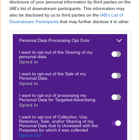
5/8
Over 2.5
στα τελευταία εντός έδρας παιχνίδια
disclosure of your personal information by third parties on the
IAB’s list of downstream participants. This information may
τους και οι Άγγλοι
9/11 Over 2.5
στα πιο πρόσφατα
also be disclosed by us to third parties on the
IAB’s List of
ματς τους σε όλες τις διοργανώσεις.
Downstream Participants
that may further disclose it to other
third parties.
Όλα αυτά κι άλλα πολλά. Καλή επιτυχία στις ελληνικές
Please note that this website/app uses one or more Google
ομάδες, καλή θέαση και φυσικά, μην ξεχνάτε… την
Personal Data Processing Opt Outs
services and may gather and store information including but
αγάπη μου…❤️
not limited to your visit or usage behaviour. You may click to
I want to opt-out of the Sharing of my
personal data.
grant or deny consent to Google and its third-party tags to
Opted In
Υ.Γ.: Στον τίτλο μας φιλοξενείται στίχος από το
use your data for below specified purposes in below Google
ολοκαίνουργιο τραγούδι του Ivan Greko, «Δυο
consent section.
I want to opt-out of the Sale of my
Personal Data.
Καρδιές».
Opted In
I want to opt-out of processing my
Personal Data for Targeted Advertising.
Opted In
Η Κωνσταντίνα Θεοδώρου προτείνει:
I want to opt-out of Collection, Use,
Retention, Sale, and/or Sharing of my
Personal Data that Is Unrelated with the
Φενέρμπαχτσε - Άστον Βίλα
Purposes for which it was collected.
x10
-10.00
|
Γιουρόπα Λιγκ
22.01.2026
19:45
Opted Out