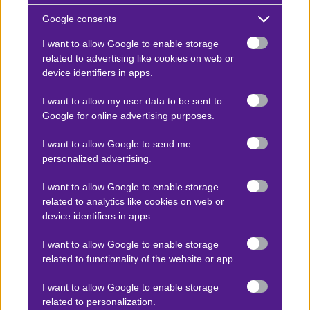
Over 2.5
Google consents
1.75
I want to allow Google to enable storage
related to advertising like cookies on web or
device identifiers in apps.
Αποτέλεσμα:
0-1
I want to allow my user data to be sent to
Google for online advertising purposes.
Προσφορές*
I want to allow Google to send me
personalized advertising.
ΒΑΘΜΟΛΟΓΙΕΣ
I want to allow Google to enable storage
related to analytics like cookies on web or
Βαθμολογίες Ελλάδα - Stoiximan
Super league
device identifiers in apps.
Βαθμολογίες Aγγλία – Premier league
I want to allow Google to enable storage
related to functionality of the website or app.
Βαθμολογίες Γερμανίας – Bundesliga
Βαθμολογίες Ισπανίας- La liga
I want to allow Google to enable storage
related to personalization.
Βαθμολογίες Ιταλίας- Serie A