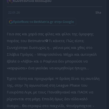
Κωνσταντίνα Θεοδώρου
22.01.26
Πρόσθεσε το BetMatrix.gr στην Google
Γεια σας και χαρά σας φίλες και φίλοι της όμορφης
παρέας του Betmatrix!⚽Τι κάνετε; Πώς είστε;
Συνεχίστηκε δυστυχώς η… γκίνια μας και χθες στο
Σλάβια Πράγας – Μπαρτσελόνα. Μέχρι και αυτογκόλ
έβαλε ο «Λέβα» και ο Ραφίνια δεν μπορούσε να
«καρφώσει» ένα γκολάκι να κοιμηθούμε ήσυχοι…
Έχετε πίστη και προχωράμε. Η δράση δίνει τη σκυτάλη
της, στην 7η αγωνιστική στη League Phase του
Γιουρόπα Λιγκ, με τους Παναθηναϊκό και ΠΑΟΚ να
ρίχνονται στη μάχη. Επειδή όμως δεν είδα καλό
όνειρο… θα στραφώ στο παιχνίδι, Φενέρμπαχτσε –