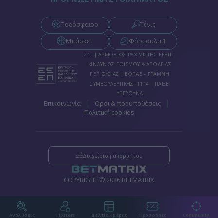
Ποδόσφαιρο
Τένις
Μπάσκετ
Φόρμουλα 1
21+ | ΑΡΜΟΔΙΟΣ ΡΥΘΜΙΣΤΗΣ ΕΕΕΠ |
ΚΙΝΔΥΝΟΣ ΕΘΙΣΜΟΥ & ΑΠΩΛΕΙΑΣ
ΠΕΡΙΟΥΣΙΑΣ | ΕΟΠΑΕ – ΓΡΑΜΜΗ
ΣΥΜΒΟΥΛΕΥΤΙΚΗΣ: 1114 | ΠΑΙΞΕ
ΥΠΕΥΘΥΝΑ
|
|
Επικοινωνία
Όροι & προυποθέσεις
Πολιτική cookies
Διαχείριση απορρήτου
COPYRIGHT © 2026 BETMATRIX
Αναλύσεις
Tipsters
Δελτία Ημέρας
Προσφορές
Community