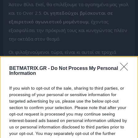
Άστον Βίλα. Εκεί, θα επιλέξουμε τα αγαπημένα μας γκολ
και το Over 2.5.
Oι γηπεδούχοι βρίσκονται σε
εξαιρετικό αγωνιστικό μομέντουμ
, έχοντας
εξασφαλίσει την πρόκρισή τους και κυνηγώντας πλέον
την οκτάδα στον θεσμό.
Οι φιλοξενούμενοι τώρα, είναι κι αυτοί σε τροχιά
οκτάδας και παρά τα «στραβοπατήματά τους» στην
BETMATRIX.GR -
Do Not Process My Personal
Πρέμιερ Λιγκ, τη φετινή σεζόν διαγράφουν μια φοβερή
Information
πορεία. Επιπλέον,
θα στερηθούν τον βασικό τους
τερματοφύλακα
(συν άλλες απώλειες στη μεσαία
If you wish to opt-out of the sale, sharing to third parties, or
processing of your personal or sensitive information for
γραμμή), γεγονός που συνηγορεί στο να μπουν γκολ
targeted advertising by us, please use the below opt-out
στην αναμέτρηση.
section to confirm your selection. Please note that after your
opt-out request is processed you may continue seeing
Προσφορά* με 1100 Δώρα* χωρίς κατάθεση*
🎁
interest-based ads based on personal information utilized by
us or personal information disclosed to third parties prior to
Τέλος, αξίζει να σημειώσουμε πως, οι Τούρκοι μετράνε
your opt-out. You may separately opt-out of the further