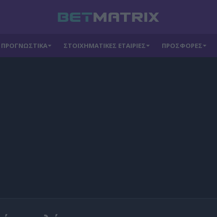
ΠΡΟΓΝΩΣΤΙΚΑ
ΣΤΟΙΧΗΜΑΤΙΚΕΣ ΕΤΑΙΡΙΕΣ
ΠΡΟΣΦΟΡΕΣ