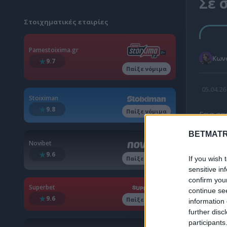
Σε 
Στοιχηματικές εταιρίες
Pamestoixima.gr
Κων
9.7
Παίξε νόμιμα
05.04.26
Stoiximan
9.8
Παίξε νόμιμα
Γεια σα
κάνετε;
BETMATR
Novibet
Εσείς μ
9.6
If you wish 
Παίξε νόμιμα
είστε… 
sensitive in
confirm you
Superbet
continue se
9.6
Παίξε νόμιμα
information 
Για πάμ
further disc
θα είνα
participants