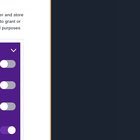
στροφή
er and store
to grant or
 -εύκολα
ed purposes
ν το
ας
ν
ου Νίκου