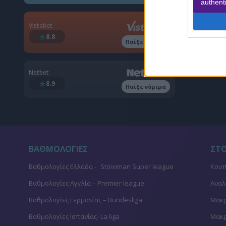
authenti
Vistabet
8.8
Παίξε νόμιμα
Netbet
8.9
Παίξε νόμιμα
ΒΑΘΜΟΛΟΓΙΕΣ
ΣΤ
Βαθμολογίες Ελλάδα - Stoiximan Super league
Κουπ
Βαθμολογίες Aγγλία – Premier league
Αναλ
Βαθμολογίες Γερμανίας – Bundesliga
Μακρ
Βαθμολογίες Ισπανίας- La liga
Μακρ