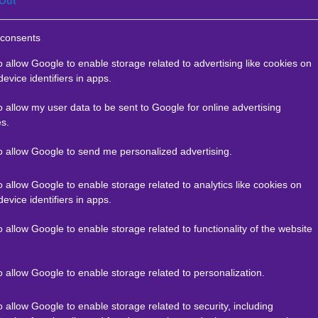
Out
+ | ΠΑΙΞΕ ΥΠΕΥΘΥΝΑ
consents
o allow Google to enable storage related to advertising like cookies on
evice identifiers in apps.
Κωνσταντίνα Θεοδώρου προτείνει:
o allow my user data to be sent to Google for online advertising
s.
ερ - Ρόμα
x10
to allow Google to send me personalized advertising.
|
ταλίας
05.04.2026
21:45
o allow Google to enable storage related to analytics like cookies on
1.6
evice identifiers in apps.
o allow Google to enable storage related to functionality of the website
λεσμα:
5-2
o allow Google to enable storage related to personalization.
ρές*
o allow Google to enable storage related to security, including