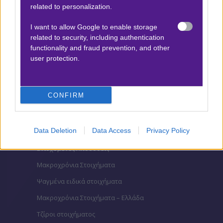
Βαθμολογίες Ισπανίας- La liga
related to personalization.
Βαθμολογίες Ιταλίας- Serie A
I want to allow Google to enable storage
related to security, including authentication
Βαθμολογίες Γαλλίας-League 1
functionality and fraud prevention, and other
user protection.
ΣΤΟΙΧΗΜΑ
CONFIRM
Κουπόνι στοιχήματος ΟΠΑΠ
To bet builder της ημέρας
Data Deletion
Data Access
Privacy Policy
Αναλύσεις αγώνων
Ενισχυμένες Αποδόσεις
Μακροχρόνια Στοιχήματα
Ψαγμένα ειδικά στοιχήματα
Μακροχρόνια Στοιχήματα – Ελλάδα
Τζίροι στοιχήματος