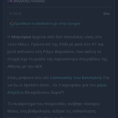
Βαγγέλης Λυκάκης
21.04.26
Πρόσθεσε το BetMatrix.gr στην Google
Η
Μαγιόρκα
έρχεται από δύο σπουδαίες νίκες στο
«Σον Μόις». Πρώτα επί της Ρεάλ με γκολ στο 91’ και
μετά απέναντι στη Ράγιο Βαγιεκάνο, που εκείνη τη
στιγμή είχε το μυαλό της περισσότερο στη ρεβάνς της
Αθήνας με την ΑΕΚ.
Εσείς μπήκατε στο νέο
Community του Betmatrix
; Για
να δω τι tipsters είστε… Οι 3 κορυφαίοι για τον
μήνα
Απρίλιο
θα κερδίσουν δώρα*!
Το συγκρότημα του Ντεμιτσέλις ανέβηκε τέσσερις
θέσεις στη βαθμολογία, αύξησε τις πιθανότητες