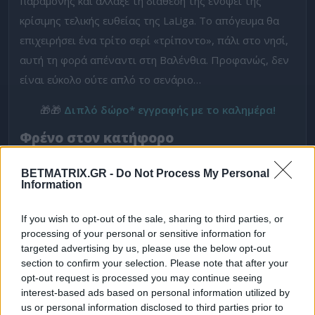
παραμονής και άλλαξε τη διάθεσή της ενόψει της
κρίσιμης τελικής ευθείας της LaLiga. Το απόγευμα θα
επιχειρήσει ένα τρίτο σερί «τρίποντο», πάλι στο νησί,
αυτή τη φορά απέναντι στη Βαλένθια. Προφανώς, δεν
είναι εύκολο ούτε απλό το σενάριο…
🎁🎁
Διπλό δώρο* εγγραφής με το καλημέρα!
Φρένο στον κατήφορο
Η
Βαλένθια
,
που φιγουράρει ένα κλικ πιο πάνω από τη
BETMATRIX.GR -
Do Not Process My Personal
Μαγιόρκα στη βαθμολογία, στη 14η θέση, προέρχεται
Information
από δύο διαδοχικές ήττες και η σχεδόν μόνιμη γκρίνια
If you wish to opt-out of the sale, sharing to third parties, or
επέστρεψε εντός κι εκτός αποδυτηρίων. Θα έλεγε
processing of your personal or sensitive information for
κανείς ότι χρειαζόταν αυτό το δεκαήμερο break λόγω
targeted advertising by us, please use the below opt-out
του τελικού του Κυπέλλου.
section to confirm your selection. Please note that after your
opt-out request is processed you may continue seeing
Η εικόνα της βέβαια δεν ήταν τόσο κακή. Ειδικά στο
interest-based ads based on personal information utilized by
us or personal information disclosed to third parties prior to
τελευταίο, το 1-0 από την Έλτσε, σε ένα ματς στο