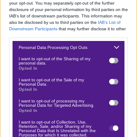
your opt-out. You may separately opt-out of the further
οποίο έχασε πολλές ευκαιρίες και άξιζε καλύτερης
disclosure of your personal information by third parties on the
τύχης. Είναι χαρακτηριστικό το πινακάκι με τα XGoals
IAB’s list of downstream participants. This information may
also be disclosed by us to third parties on the
IAB’s List of
(0.71 – 2.54).
Downstream Participants
that may further disclose it to other
third parties.
Επιλογή ρίσκου το «Χ» στο
3.20
της
Bet365
.
Αφενός
Please note that this website/app uses one or more Google
έχουμε δύο ομάδες παρόμοιας δυναμικής, αφετέρου ο
Personal Data Processing Opt Outs
services and may gather and store information including but
ένας βαθμός θα λογιζόταν ως θετικό αποτέλεσμα αυτή
not limited to your visit or usage behaviour. You may click to
I want to opt-out of the Sharing of my
personal data.
την εποχή κι από τους δύο προπονητές. Τα τελευταία
grant or deny consent to Google and its third-party tags to
Opted In
use your data for below specified purposes in below Google
πέντε μεταξύ τους παιχνίδια ήταν πολύ ισορροπημένα,
consent section.
I want to opt-out of the Sale of my
τρεις ισοπαλίες και από μία νίκη με ένα γκολ διαφορά.
Personal Data.
Opted In
Δείτε με ένα κλικ τις καλύτερες προσφορές της ημέρας
!
I want to opt-out of processing my
Personal Data for Targeted Advertising.
Opted In
I want to opt-out of Collection, Use,
Ο Βαγγέλης Λυκάκης προτείνει:
Retention, Sale, and/or Sharing of my
Personal Data that Is Unrelated with the
Purposes for which it was collected.