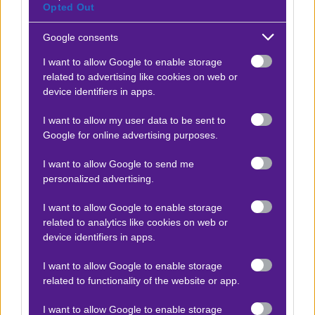
Opted Out
Μαγιόρκα - Βαλένθια
x10
+22.00
|
Α Ισπανίας
21.04.2026
20:00
Google consents
Χ
I want to allow Google to enable storage
3.20
related to advertising like cookies on web or
device identifiers in apps.
Αποτέλεσμα:
1-1
I want to allow my user data to be sent to
Google for online advertising purposes.
Προσφορές*
I want to allow Google to send me
personalized advertising.
I want to allow Google to enable storage
ΒΑΘΜΟΛΟΓΙΕΣ
related to analytics like cookies on web or
device identifiers in apps.
Βαθμολογίες Ελλάδα - Stoiximan
Super league
I want to allow Google to enable storage
Βαθμολογίες Aγγλία – Premier league
related to functionality of the website or app.
Βαθμολογίες Γερμανίας – Bundesliga
I want to allow Google to enable storage