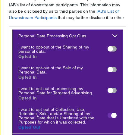
IAB’s list of downstream participants. This information may
Τσάμπιονς Λιγκ και ίσως βγάλει κούραση.
also be disclosed by us to third parties on the
IAB’s List of
Downstream Participants
that may further disclose it to other
Απουσίες η Μπέτις
third parties.
Σε ένα από τα πολλά ντέρμπι της ημέρας, όπως το
Please note that this website/app uses one or more Google
Personal Data Processing Opt Outs
Τσέλσι – Αρσεναλ στο Λονδίνο ή το Παναθηναϊκός –
services and may gather and store information including but
not limited to your visit or usage behaviour. You may click to
I want to opt-out of the Sharing of my
ΑΕΚ στη Λεωφόρο, η Σεβίλλη φιλοξενεί την Μπέτις.
personal data.
grant or deny consent to Google and its third-party tags to
Opted In
Είναι αυτονόητο ότι εδώ μιλάμε για παιχνίδι που
use your data for below specified purposes in below Google
μπορεί εύκολα να ξεφύγει στις κάρτες. Για αυτό
consent section.
I want to opt-out of the Sale of my
Personal Data.
άλλωστε οι μπουκ έχουν προσαρμοστεί.
Εκεί που
Opted In
υπάρχει διαφωνία
είναι στο σετ των αποδόσεων.
I want to opt-out of processing my
Personal Data for Targeted Advertising.
Η Μπέτις είναι καλύτερη αυτή την εποχή, καμία
Opted In
αντίρρηση, αλλά εδώ μιλάμε για ματς ειδικών
I want to opt-out of Collection, Use,
συνθηκών, ο παράγοντας έδρα, το «Σάντσεθ
Retention, Sale, and/or Sharing of my
Personal Data that Is Unrelated with the
Πιθχουάν» στην προκειμένη περίπτωση, μετράει πολύ
Purposes for which it was collected.
Opted Out
και επίσης η Μπέτις παίζει χωρίς τους κομβικούς