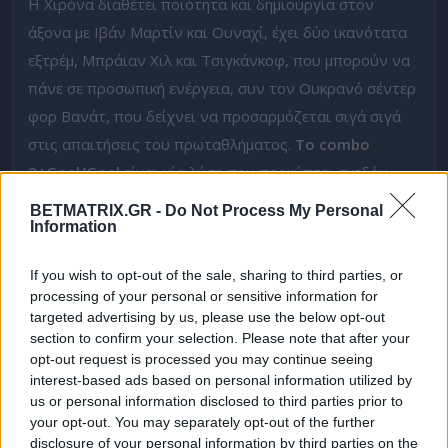
Η Χιρόνα διαθέτει ποιότητα και δημιουργία στον
άξονα με Ιβάν Μαρτίν και Ουναχί, έχει δύο ικανότατα
εξτρέμ, Μπράιαν Χιλ και Τσιγκάνκοφ, που μπορούν να
πάνε σε προσωπική ενέργεια, συν τον Ουκρανό σέντερ
φορ Βανάτ, που δείχνει να προσαρμόζεται σιγά σιγά
στις απαιτήσεις του πρωταθλήματος.
Το combo
2+Goal/Goal
είναι μία λύση που προκύπτει σχεδόν
εύκολα και πληρώνει συμπαθητικά (στο 2.60). Το πιο
BETMATRIX.GR -
Do Not Process My Personal
απλό G/G+Over 3.5 πηγαίνει στο 2.40 περίπου.
Information
Ενστάσεις
If you wish to opt-out of the sale, sharing to third parties, or
processing of your personal or sensitive information for
Το Over 2.5 το μεσημέρι στο Σαν Σεμπαστιάν
targeted advertising by us, please use the below opt-out
προσφέρεται σε δίκαιες τιμές. Σοσιεδάδ και Βιγιαρεάλ
section to confirm your selection. Please note that after your
opt-out request is processed you may continue seeing
είναι δύο πολύ ποιοτικές ομάδες που μπορούν να μας
interest-based ads based on personal information utilized by
δώσουν ένα ωραίο παιχνίδι.
Μόνη ένσταση
ότι στη
us or personal information disclosed to third parties prior to
Σοσιεδάδ χτύπησε και μένει έξω ο πολύ φορμαρισμένος
your opt-out. You may separately opt-out of the further
disclosure of your personal information by third parties on the
Μίκελ Οϊαρθάμπαλ, ενώ η Βιγιαρεάλ έρχεται από