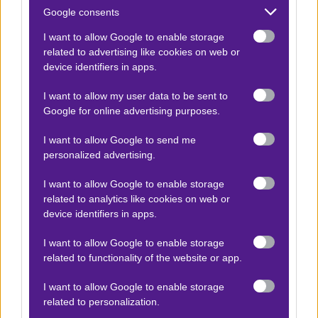
Άντονι και Λο Τσέλσο, συν τον Ίσκο, που πρόσφατα
Google consents
επέστρεψε και μένει πάλι εκτός για λίγες μέρες…
I want to allow Google to enable storage
related to advertising like cookies on web or
device identifiers in apps.
Ο Βαγγέλης Λυκάκης προτείνει:
I want to allow my user data to be sent to
Google for online advertising purposes.
Σεβίλλη - Μπέτις
x10
-10.00
I want to allow Google to send me
|
Α Ισπανίας
30.11.2025
17:15
personalized advertising.
1 (0 Α.Η.)
I want to allow Google to enable storage
2.05
related to analytics like cookies on web or
device identifiers in apps.
Αποτέλεσμα:
0-2
I want to allow Google to enable storage
related to functionality of the website or app.
Χιρόνα - Ρεάλ Μαδρίτης
x10
-10.00
I want to allow Google to enable storage
|
Α Ισπανίας
30.11.2025
22:00
related to personalization.