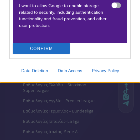
2+G/G
I want to allow Google to enable storage
2.60
related to security, including authentication
functionality and fraud prevention, and other
user protection.
Αποτέλεσμα:
1-1
Προσφορές*
CONFIRM
Data Deletion
Data Access
Privacy Policy
ΒΑΘΜΟΛΟΓΙΕΣ
Βαθμολογίες Ελλάδα - Stoiximan
Super league
Βαθμολογίες Aγγλία – Premier league
Βαθμολογίες Γερμανίας – Bundesliga
Βαθμολογίες Ισπανίας- La liga
Βαθμολογίες Ιταλίας- Serie A