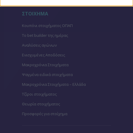
ΣΤΟΙΧΗΜΑ
Κουπόνι στοιχήματος ΟΠΑΠ
To bet builder της ημέρας
Αναλύσεις αγώνων
Ενισχυμένες Αποδόσεις
Μακροχρόνια Στοιχήματα
Ψαγμένα ειδικά στοιχήματα
Μακροχρόνια Στοιχήματα – Ελλάδα
Τζίροι στοιχήματος
Θεωρία στοιχήματος
Προσφορές για στοίχημα