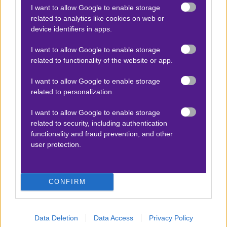
I want to allow Google to enable storage
related to analytics like cookies on web or
Αποτέλεσμα:
4-0
device identifiers in apps.
I want to allow Google to enable storage
Προσφορές*
related to functionality of the website or app.
I want to allow Google to enable storage
related to personalization.
ΒΑΘΜΟΛΟΓΙΕΣ
I want to allow Google to enable storage
Βαθμολογίες Ελλάδα - Stoiximan
related to security, including authentication
Super league
functionality and fraud prevention, and other
Βαθμολογίες Aγγλία – Premier league
user protection.
Βαθμολογίες Γερμανίας – Bundesliga
Βαθμολογίες Ισπανίας- La liga
CONFIRM
Βαθμολογίες Ιταλίας- Serie A
Βαθμολογίες Γαλλίας-League 1
Data Deletion
Data Access
Privacy Policy