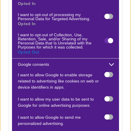
τώρα, αλλά σίγουρα παραμένει μια ποιοτική ομάδα,
Opted In
που θα βρει τις φάσεις της και θα προσπαθήσει να
I want to opt-out of processing my
Personal Data for Targeted Advertising.
χαλάσει τη γιορτή στο «Καμπ Νόου». Με βάση όλα τα
Opted In
προηγούμενα, δεν περιμένουμε ιδιαίτερες εκπλήξεις
I want to opt-out of Collection, Use,
στο στυλ του παιχνιδιού, εξ ου και το Bet Builder με
Retention, Sale, and/or Sharing of my
Personal Data that Is Unrelated with the
γκολ και νικήτρια την Μπάρσα στη
Novibet
.
Purposes for which it was collected.
Opted Out
Δείτε με ένα κλικ τις καλύτερες προσφορές της ημέρας
!
Google consents
I want to allow Google to enable storage
related to advertising like cookies on web or
Ο Βαγγέλης Λυκάκης προτείνει:
device identifiers in apps.
I want to allow my user data to be sent to
Μπαρτσελόνα - Αθλέτικ Μπιλμπάο
x10
+10.00
Google for online advertising purposes.
|
Α Ισπανίας
22.11.2025
17:15
I want to allow Google to send me
1 & Over 2,5
personalized advertising.
2.00