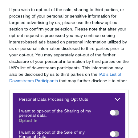
συνδυάζεται με την
επιστροφή ορισμένων από τη
If you wish to opt-out of the sale, sharing to third parties, or
μεγάλη λίστα με τους τραυματίες
, κάνει ακόμα
processing of your personal or sensitive information for
καλύτερο το σενάριο. Ζοάν Γκαρσία, Κασαντό και
targeted advertising by us, please use the below opt-out
section to confirm your selection. Please note that after your
Ραφίνια είναι έτοιμοι και θα μπουν στην αποστολή.
opt-out request is processed you may continue seeing
Λείπει ο Ντε Γιονγκ με κάρτες, ο Πέδρι που αναμένεται
interest-based ads based on personal information utilized by
να μπει σε προπονήσεις την άλλη εβδομάδα και
us or personal information disclosed to third parties prior to
your opt-out. You may separately opt-out of the further
μακροχρόνια ο Γκάβι.
disclosure of your personal information by third parties on the
IAB’s list of downstream participants. This information may
Σερί τα Over
also be disclosed by us to third parties on the
IAB’s List of
Downstream Participants
that may further disclose it to other
Η Μπαρτσελόνα μετράει
13 διαδοχικά Over 2.5 γκολ
third parties.
σε Ισπανία και Ευρώπη, και αντίστοιχα 10 σερί
Please note that this website/app uses one or more Google
Goal/Goal.
Τελευταία φορά που κράτησε ανέπαφη την
Personal Data Processing Opt Outs
services and may gather and store information including but
εστία της ήταν πριν από δύο μήνες και συγκεκριμένα
not limited to your visit or usage behaviour. You may click to
I want to opt-out of the Sharing of my
personal data.
στις 21 Σεπτεμβρίου, σε ένα εντός έδρας παιχνίδι με
grant or deny consent to Google and its third-party tags to
Opted In
use your data for below specified purposes in below Google
τη Χετάφε. Η Αθλέτικ Μπιλμπάο, αντίθετα, είναι σαφώς
consent section.
I want to opt-out of the Sale of my
πιο σφιχτή, δεν κάνει την πορεία που θα ήθελε ως
Personal Data.