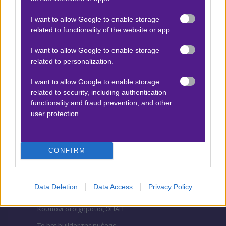
I want to allow Google to enable storage
related to functionality of the website or app.
ΒΑΘΜΟΛΟΓΙΕΣ
I want to allow Google to enable storage
Βαθμολογίες Ελλάδα - Stoiximan
related to personalization.
Super league
Βαθμολογίες Aγγλία – Premier league
I want to allow Google to enable storage
related to security, including authentication
Βαθμολογίες Γερμανίας – Bundesliga
functionality and fraud prevention, and other
user protection.
Βαθμολογίες Ισπανίας- La liga
Βαθμολογίες Ιταλίας- Serie A
Βαθμολογίες Γαλλίας-League 1
CONFIRM
Data Deletion
Data Access
Privacy Policy
ΣΤΟΙΧΗΜΑ
Κουπόνι στοιχήματος ΟΠΑΠ
To bet builder της ημέρας