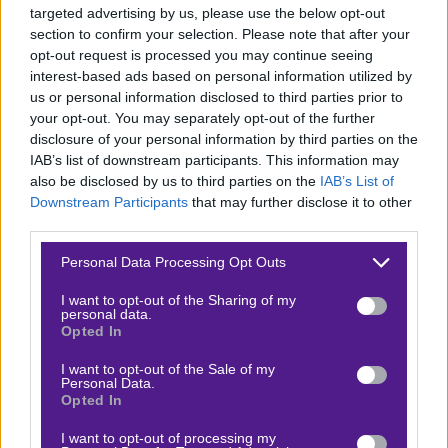
targeted advertising by us, please use the below opt-out
Αγχωμένη Σεβίλλη
section to confirm your selection. Please note that after your
opt-out request is processed you may continue seeing
Η Σεβίλλη παραπαίει με τέσσερις ήττες στις τελευταίες
interest-based ads based on personal information utilized by
έξι αγωνιστικές και
το φάσμα του υποβιβασμού
us or personal information disclosed to third parties prior to
πλανάται
στο «Πιθχουάν» προκαλώντας άγχος και
your opt-out. You may separately opt-out of the further
disclosure of your personal information by third parties on the
αμφιβολίες. Για όλους, από τον Αλμέιδα και τους
IAB’s list of downstream participants. This information may
παίκτες, μέχρι τη διοίκηση. Και μόνο ότι σκέφτονται να
also be disclosed by us to third parties on the
IAB’s List of
πάρουν ελεύθερο τον Σέρχιο Ράμος, που τον άλλο
Downstream Participants
that may further disclose it to other
third parties.
μήνα κλείνει τα 40 του χρόνια, καταδεικνύει το μέγεθος
της κατάστασης. Λεφτά για κανονικές μεταγραφές, ούτε
Please note that this website/app uses one or more Google
Personal Data Processing Opt Outs
services and may gather and store information including but
λόγος…
not limited to your visit or usage behaviour. You may click to
I want to opt-out of the Sharing of my
personal data.
grant or deny consent to Google and its third-party tags to
Το 4-1 της Δευτέρας στη Μαγιόρκα ήταν βαρύ, αν και
Opted In
use your data for below specified purposes in below Google
λίγο υπερβολικό ως προς την έκτασή του. Σε κάθε
consent section.
I want to opt-out of the Sale of my
περίπτωση, το σετ αποδόσεων απέναντι στη Χιρόνα
Personal Data.
Opted In
μοιάζει λανθασμένο, με τον άσο στο 2.10 και το διπλό
να ξεφεύγει. Υπενθυμίζεται ότι η Χιρόνα πριν από την
I want to opt-out of processing my