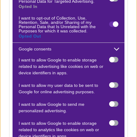
Personal Data for Targeted Advertising.
ήττα της προηγούμενης εβδομάδας στο Οβιέδο, έτρεξε
Opted In
αήττητο σερί τεσσάρων αγωνιστικών
με τρεις νίκες
I want to opt-out of Collection, Use,
Retention, Sale, and/or Sharing of my
και καλές εμφανίσεις.
Personal Data that Is Unrelated with the
Purposes for which it was collected.
Opted Out
Google consents
Ο Βαγγέλης Λυκάκης προτείνει:
I want to allow Google to enable storage
related to advertising like cookies on web or
Σεβίλλη - Χιρόνα
x10
device identifiers in apps.
|
Α Ισπανίας
07.02.2026
19:30
I want to allow my user data to be sent to
2 (+0.25 ΑΗ)
Google for online advertising purposes.
2.05
I want to allow Google to send me
personalized advertising.
Αποτέλεσμα:
Αναβολή
I want to allow Google to enable storage
related to analytics like cookies on web or
Προσφορές*
device identifiers in apps.