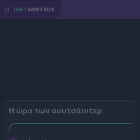
Η ώρα των αουτσάιντερ