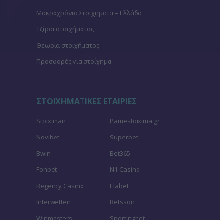
Μακροχρόνια Στοιχήματα – Ελλάδα
Τζίροι στοιχήματος
Θεωρία στοιχήματος
Προσφορές για στοίχημα
ΣΤΟΙΧΗΜΑΤΙΚΕΣ ΕΤΑΙΡΙΕΣ
Stoiximan
Pamestoixima.gr
Novibet
Superbet
Bwin
Bet365
Fonbet
N1 Casino
Regency Casino
Elabet
Interwetten
Betsson
Winmasters
Sportingbet