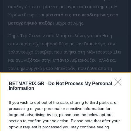
υπολογίζει στα τρία νέα μεταγραφικά αποκτήματα. Η
Χιρόνα θεωρείται
μία από τις πιο κερδισμένες στο
μεταγραφικό παζάρι
μέχρι στιγμής.
Πήρε Τερ Στέγκεν από Μπαρτσελόνα, για μια θέση
στην οποία είχε σοβαρό θέμα με τον Γκασανίγα, τον
ταλαντούχο Ετσεβέρι που ανήκει στη Μάντσεστερ Σίτι
και αγωνιζόταν στην Μπάγερ Λεβερκούζεν, αλλά και
τον δημιουργικό μέσο Μπελτράν, που ήρθε από τη
Θέλτα και κάποια στιγμή το όνομά του ακούστηκε και
BETMATRIX.GR -
Do Not Process My Personal
για τον Παναθηναϊκό.
Information
Ντεφορμέ η Χετάφε
If you wish to opt-out of the sale, sharing to third parties, or
Η Χετάφε καταγράφει εκ διαμέτρου αντίθετη πορεία.
processing of your personal or sensitive information for
targeted advertising by us, please use the below opt-out
Ξεκίνησε δυναμικά, μάζεψε βαθμούς, αλλά όσο περνάει
section to confirm your selection. Please note that after your
ο καιρός, τόσο και χειροτερεύει. Στα τελευταία έξι,
το
opt-out request is processed you may continue seeing