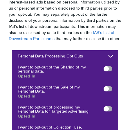
ρεκόρ της είναι 0-1-5
και μετά τη χθεσινοβραδινή νίκη
interest-based ads based on personal information utilized by
us or personal information disclosed to third parties prior to
της Αλαβές, βρέθηκε για πρώτη φορά κάτω από την
your opt-out. You may separately opt-out of the further
επικίνδυνη γραμμή.
disclosure of your personal information by third parties on the
IAB’s list of downstream participants. This information may
Το συγκρότημα του Μπορδαλάς έχει ξεμείνει από
also be disclosed by us to third parties on the
IAB’s List of
λύσεις και έρχεται από δύο διαδοχικές εντός έδρας
Downstream Participants
that may further disclose it to other
third parties.
ήττες (Σοσιεδάδ, Βαλένθια), αμφότερες με γκολ στο
τέλος, ενώ στην πιο πρόσφατη έξοδό της έχασε με
Please note that this website/app uses one or more Google
Personal Data Processing Opt Outs
services and may gather and store information including but
κατεβασμένα τα χέρια στην Ανδαλουσία από την
not limited to your visit or usage behaviour. You may click to
I want to opt-out of the Sharing of my
Μπέτις (4-0).
personal data.
grant or deny consent to Google and its third-party tags to
Opted In
use your data for below specified purposes in below Google
Κλίμα και αγωνιστική κατάσταση οδηγούν προς τον
consent section.
I want to opt-out of the Sale of my
άσο, που τιμάται σε αξιοπρεπείς αποδόσεις. Στο
2.17
η
Personal Data.
Opted In
Bet365
.
I want to opt-out of processing my
Personal Data for Targeted Advertising.
Δείτε με ένα κλικ τις καλύτερες προσφορές της ημέρας
!
Opted In
I want to opt-out of Collection, Use,