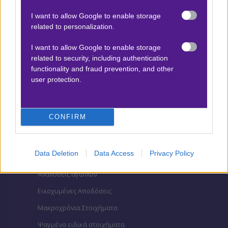
Βαθμολογίες Aγγλία – Premier league
I want to allow Google to enable storage
related to personalization.
Βαθμολογίες Γερμανίας – Bundesliga
Βαθμολογίες Ισπανίας- La liga
I want to allow Google to enable storage
related to security, including authentication
Βαθμολογίες Ιταλίας- Serie A
functionality and fraud prevention, and other
Βαθμολογίες Γαλλίας-League 1
user protection.
CONFIRM
ΣΤΟΙΧΗΜΑ
Κουπόνι στοιχήματος ΟΠΑΠ
Data Deletion
Data Access
Privacy Policy
To bet builder της ημέρας
Αναλύσεις αγώνων
Ενισχυμένες Αποδόσεις
Μακροχρόνια Στοιχήματα
Ψαγμένα ειδικά στοιχήματα