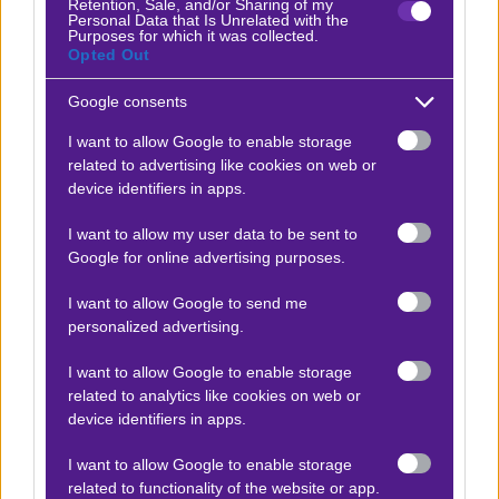
Retention, Sale, and/or Sharing of my
Personal Data that Is Unrelated with the
Ο Βαγγέλης Λυκάκης προτείνει:
Purposes for which it was collected.
Opted Out
Χιρόνα - Χετάφε
Google consents
x10
-10.00
|
Α Ισπανίας
26.01.2026
22:00
I want to allow Google to enable storage
related to advertising like cookies on web or
1
device identifiers in apps.
2.17
I want to allow my user data to be sent to
Google for online advertising purposes.
Αποτέλεσμα:
1-1
I want to allow Google to send me
personalized advertising.
Προσφορές*
I want to allow Google to enable storage
related to analytics like cookies on web or
device identifiers in apps.
ΒΑΘΜΟΛΟΓΙΕΣ
I want to allow Google to enable storage
Βαθμολογίες Ελλάδα - Stoiximan
Super league
related to functionality of the website or app.