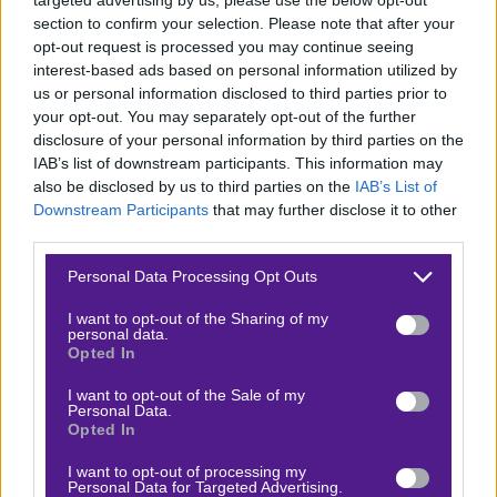
Αλάμπα, Μιλιτάο, Θεμπάγιος). Η ενδεκάδα, βέβαια, με
section to confirm your selection. Please note that after your
την οποία θα ξεκινήσει σύμφωνα με τα ρεπορτάζ στην
opt-out request is processed you may continue seeing
interest-based ads based on personal information utilized by
Ισπανία, παραμένει ποιοτική. Βινίσιους, Γκονσάλο
us or personal information disclosed to third parties prior to
Γκαρσία μπροστά και μια τετράδα πίσω τους με τον
your opt-out. You may separately opt-out of the further
Γκιουλέρ, τον νεαρό Τιάγκο και τους Βαλβέρδε,
disclosure of your personal information by third parties on the
IAB’s list of downstream participants. This information may
Τσουαμενί.
also be disclosed by us to third parties on the
IAB’s List of
Υποχωρεί ο άσος
Downstream Participants
that may further disclose it to other
third parties.
Στοιχηματικά,
ο άσος υποχωρεί σε όλη την αγορά
Please note that this website/app uses one or more Google
Personal Data Processing Opt Outs
και το διπλό αντίστοιχα ανεβαίνει. Αυτή τη στιγμή το
services and may gather and store information including but
σετ αποδόσεων είναι
3.20-3.40-2.25
. Αν η Θέλτα δείξει
not limited to your visit or usage behaviour. You may click to
I want to opt-out of the Sharing of my
personal data.
grant or deny consent to Google and its third-party tags to
το πρόσωπο που είχε στα τελευταία παιχνίδια και δεν
Opted In
use your data for below specified purposes in below Google
λυγίσει από την πίεση, είναι σε θέση να πάρει
consent section.
I want to opt-out of the Sale of my
αποτέλεσμα και -γιατί όχι- να νικήσει τη Ρεάλ μετά από
Personal Data.
Opted In
πολλά χρόνια στο Βίγκο. Όπως έκανε στο παιχνίδι του
πρώτου γύρου στη Μαδρίτη, όταν και επικράτησε με
I want to opt-out of processing my
Personal Data for Targeted Advertising.