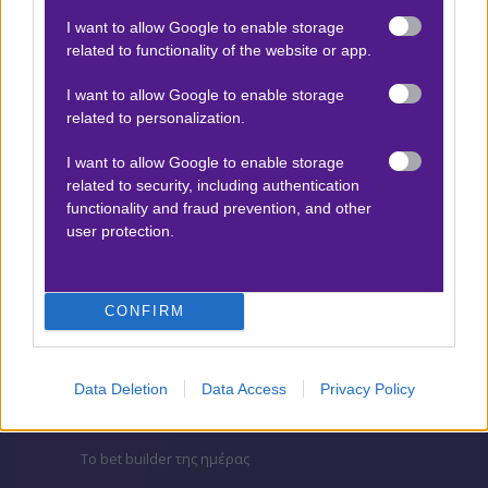
I want to allow Google to enable storage
ΒΑΘΜΟΛΟΓΙΕΣ
related to functionality of the website or app.
Βαθμολογίες Ελλάδα - Stoiximan
I want to allow Google to enable storage
Super league
related to personalization.
Βαθμολογίες Aγγλία – Premier league
I want to allow Google to enable storage
Βαθμολογίες Γερμανίας – Bundesliga
related to security, including authentication
functionality and fraud prevention, and other
Βαθμολογίες Ισπανίας- La liga
user protection.
Βαθμολογίες Ιταλίας- Serie A
Βαθμολογίες Γαλλίας-League 1
CONFIRM
ΣΤΟΙΧΗΜΑ
Data Deletion
Data Access
Privacy Policy
Κουπόνι στοιχήματος ΟΠΑΠ
To bet builder της ημέρας