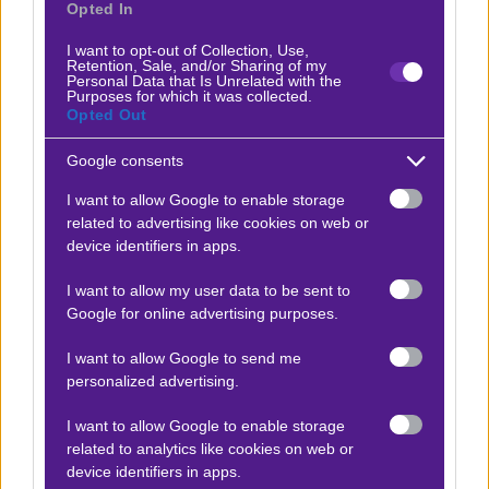
μεγάλο πρωταγωνιστή τον Σουηδό Σβέντμπεργκ.
Opted In
I want to opt-out of Collection, Use,
Δείτε με ένα κλικ τις καλύτερες προσφορές της ημέρας
!
Retention, Sale, and/or Sharing of my
Personal Data that Is Unrelated with the
Purposes for which it was collected.
Opted Out
Ο Βαγγέλης Λυκάκης προτείνει:
Google consents
I want to allow Google to enable storage
Θέλτα - Ρεάλ Μαδρίτης
related to advertising like cookies on web or
x10
-10.00
|
Α Ισπανίας
06.03.2026
22:00
device identifiers in apps.
1Χ+G/G
I want to allow my user data to be sent to
Google for online advertising purposes.
2.50
I want to allow Google to send me
personalized advertising.
Αποτέλεσμα:
1-2
I want to allow Google to enable storage
related to analytics like cookies on web or
Προσφορές*
device identifiers in apps.