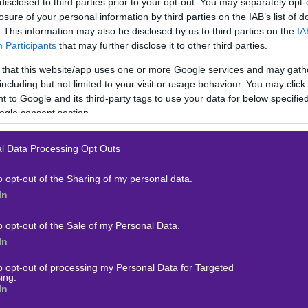
disclosed to third parties prior to your opt-out. You may separately opt-
ρότητα είναι ένα από τα κύρια χαρακτηριστικά της Μπόντο Γκλ
losure of your personal information by third parties on the IAB’s list of
. This information may also be disclosed by us to third parties on the
IA
ία χρόνια. Ενώ στη Νορβηγία κυριαρχεί ανελλιπώς,
στην Ευρώ
Participants
that may further disclose it to other third parties.
άει βήμα-βήμα
. Αρχικά ήταν κάποιες σκόρπιες νίκες, όπως εκε
 that this website/app uses one or more Google services and may gath
 6-1 επί της Ρόμα, μετά κάποιες αξιόλογες πορείες, πέρσι ο ημι
including but not limited to your visit or usage behaviour. You may click 
υρόπα Λιγκ και φέτος, για πρώτη φορά στην ιστορία της, η πρό
 to Google and its third-party tags to use your data for below specifi
gue Phase του Τσάμπιονς Λιγκ. Η Τότεναμ βρίσκεται σε περίερ
ogle consent section.
 από αναπάντεχη ισοπαλία στο Λονδίνο κόντρα στην ουραγό τ
l Data Processing Opt Outs
 Λιγκ Γουλβς και πάει σε μια έτσι κι αλλιώς δύσκολη έδρα.
ύψους ή του βάθους
o opt-out of the Sharing of my personal data.
In
νσταντινούπολη, η Γαλατασαράι φιλοξενεί τη Λίβερπουλ και
τ
στο 1.62 δεν αποτυπώνει τον βαθμό δυσκολίας του αγώνα
o opt-out of the Sale of my Personal Data.
In
είναι ή του ύψους ή του βάθους. Στο γήπεδό της, πάντως, ειδικ
μεγάλα παιχνίδια, συνήθως εκπλήσσει ευχάριστα. Οι «ρεντς»
to opt-out of processing my Personal Data for Targeted
ing.
νται από την ήττα στο Λονδίνο με την Κρίσταλ Πάλας. Αυτό ή
In
 σερί παιχνίδι στο οποίο δέχτηκαν γκολ και έβδομο (σε σύνολο