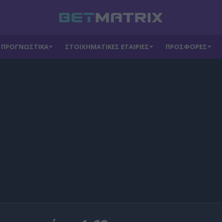
ΠΡΟΓΝΩΣΤΙΚΑ
ΣΤΟΙΧΗΜΑΤΙΚΕΣ ΕΤΑΙΡΙΕΣ
ΠΡΟΣΦΟΡΕΣ