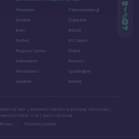
Stoiximan
Pamestoixima.gr
Novibet
Superbet
Bwin
Bet365
Fonbet
N1 Casino
Regency Casino
Elabet
Interwetten
Betsson
Winmasters
Sportingbet
Vistabet
Netbet
ΘΜΙΣΤΗΣ ΕΕΕΠ | ΚΙΝΔΥΝΟΣ ΕΘΙΣΜΟΥ & ΑΠΩΛΕΙΑΣ ΠΕΡΙΟΥΣΙΑΣ |
ΥΜΒΟΥΛΕΥΤΙΚΗΣ: 1114 | ΠΑΙΞΕ ΥΠΕΥΘΥΝΑ
|
θέσεις
Πολιτική cookies