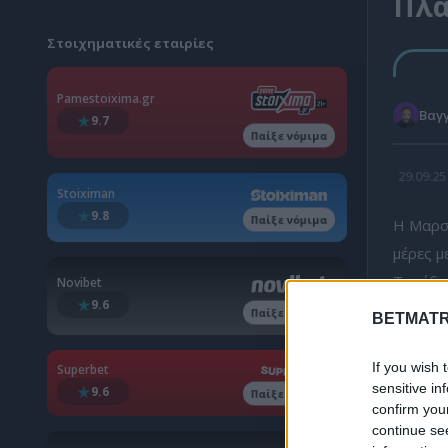
Πλα
Στοιχηματικές εταιρίες
Pamestoixima.gr
Βαγ
9.7
Παίξε νόμιμα
29.09.25
Stoiximan
9.8
Παίξε νόμιμα
Η Μαρσέ
μέρες μ
Την ίδ
Novibet
9.6
Τσάμπιο
Παίξε νόμιμα
BETMATR
αλλά ού
Φέγενορ
If you wish 
Superbet
sensitive in
9.6
στα… τά
Παίξε νόμιμα
confirm you
Βήμα 
continue se