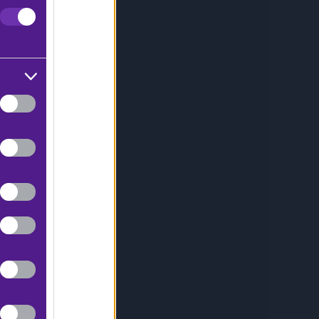
ένα ματς
.35
10.00