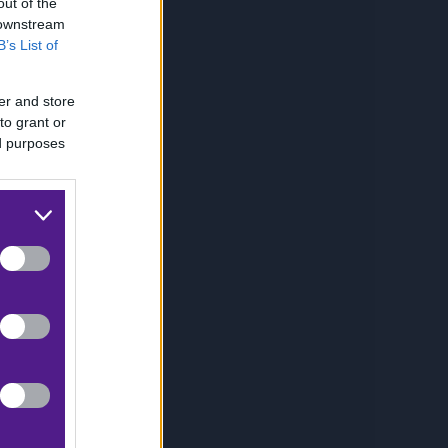
out of the
ιμτ τα
 downstream
B’s List of
πη
ίνο το
er and store
τελικός
to grant or
κριση
ed purposes
γη φάση,
ης
ο
. Η
ά σε
ταν το
 εννιά