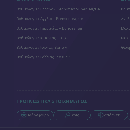
Βαθμολογίες Ελλάδα - Stoiximan Super league
Κουπ
Βαθμολογίες Aγγλία – Premier league
Αναλ
Βαθμολογίες Γερμανίας – Bundesliga
Μακρ
Βαθμολογίες Ισπανίας- La liga
Μακρ
Βαθμολογίες Ιταλίας- Serie A
Θεωρ
Βαθμολογίες Γαλλίας-League 1
ΠΡΟΓΝΩΣΤΙΚΑ ΣΤΟΙΧΗΜΑΤΟΣ
Ποδόσφαιρο
Τένις
Μπάσκετ