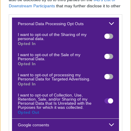
Downstream Participants
that may further disclose it to other
Όσον αφορά στο βαλενθιάνικο ντέρμπι στις 22.00, το
third parties.
φαβορί είναι ξεκάθαρα η Βιγιαρεάλ. Αλλά το 1.70-1.75
Please note that this website/app uses one or more Google
Personal Data Processing Opt Outs
στο οποίο κινείται το ενδεχόμενο νίκης της, δεν
services and may gather and store information including but
not limited to your visit or usage behaviour. You may click to
I want to opt-out of the Sharing of my
αφήνει πολλά περιθώρια. Αντίθετα, το Over 6.5 Σουτ
personal data.
grant or deny consent to Google and its third-party tags to
Opted In
στο τέρμα για το «κίτρινο υποβρύχιο», αξίζει τα λεφτά
use your data for below specified purposes in below Google
του στο 3.00. Η Βιγιαρεάλ
σκοράρει κατά μέσο όρο
consent section.
I want to opt-out of the Sale of my
Personal Data.
2.25 γκολ
ανά παιχνίδι στο «Θεράμικα» φέτος…
Opted In
I want to opt-out of processing my
Personal Data for Targeted Advertising.
Opted In
Ο Βαγγέλης Λυκάκης προτείνει:
I want to opt-out of Collection, Use,
Retention, Sale, and/or Sharing of my
Personal Data that Is Unrelated with the
Χετάφε - Σεβίλλη
Purposes for which it was collected.
x10
-10.00
|
Α Ισπανίας
22.02.2026
15:00
Opted Out
Over 6.5 κάρτες
Google consents