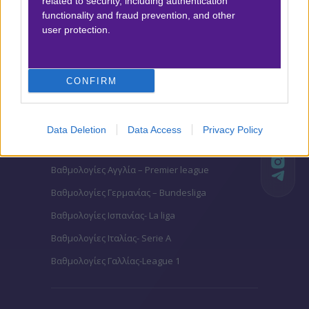
related to security, including authentication
Αποτέλεσμα:
5
functionality and fraud prevention, and other
user protection.
Προσφορές*
CONFIRM
ΒΑΘΜΟΛΟΓΙΕΣ
Data Deletion
Data Access
Privacy Policy
Βαθμολογίες Ελλάδα - Stoiximan
Super league
Βαθμολογίες Aγγλία – Premier league
Βαθμολογίες Γερμανίας – Bundesliga
Βαθμολογίες Ισπανίας- La liga
Βαθμολογίες Ιταλίας- Serie A
Βαθμολογίες Γαλλίας-League 1