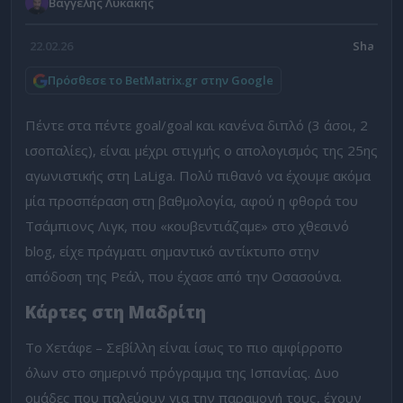
Βαγγέλης Λυκάκης
22.02.26
Πρόσθεσε το BetMatrix.gr στην Google
Πέντε στα πέντε goal/goal και κανένα διπλό (3 άσοι, 2
ισοπαλίες), είναι μέχρι στιγμής ο απολογισμός της 25ης
αγωνιστικής στη LaLiga. Πολύ πιθανό να έχουμε ακόμα
μία προσπέραση στη βαθμολογία, αφού η φθορά του
Τσάμπιονς Λιγκ, που «κουβεντιάζαμε» στο χθεσινό
blog, είχε πράγματι σημαντικό αντίκτυπο στην
απόδοση της Ρεάλ, που έχασε από την Οσασούνα.
Κάρτες στη Μαδρίτη
Το Χετάφε – Σεβίλλη είναι ίσως το πιο αμφίρροπο
όλων στο σημερινό πρόγραμμα της Ισπανίας. Δυο
ομάδες που παλεύουν για την παραμονή τους, έχουν