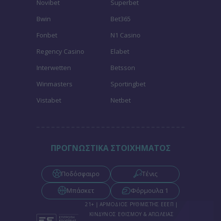
Novibet
Superbet
Bwin
Bet365
Fonbet
N1 Casino
Regency Casino
Elabet
Interwetten
Betsson
Winmasters
Sportingbet
Vistabet
Netbet
ΠΡΟΓΝΩΣΤΙΚΑ ΣΤΟΙΧΗΜΑΤΟΣ
Ποδόσφαιρο
Τένις
Μπάσκετ
Φόρμουλα 1
21+ | ΑΡΜΟΔΙΟΣ ΡΥΘΜΙΣΤΗΣ ΕΕΕΠ |
ΚΙΝΔΥΝΟΣ ΕΘΙΣΜΟΥ & ΑΠΩΛΕΙΑΣ