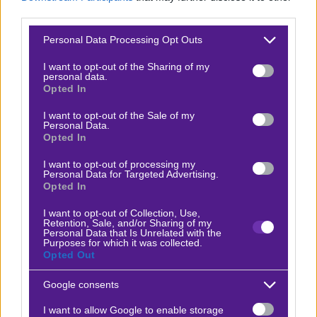
third parties.
λύσεις και ρυθμό είναι ξεκάθαρη.
Please note that this website/app uses one or more Google
Personal Data Processing Opt Outs
Η ομάδα του Μίκελ Αρτέτα έφτασε ασθμαίνοντας στο
services and may gather and store information including but
φινάλε της σεζόν. Εδώ ίσως θα πρέπει να μπει στην
not limited to your visit or usage behaviour. You may click to
I want to opt-out of the Sharing of my
personal data.
grant or deny consent to Google and its third-party tags to
εξίσωση και το γεγονός ότι από όλο το ρόστερ των
Opted In
use your data for below specified purposes in below Google
Άγγλων, μονάχα Χάβερτς και Γκαμπριέλ Ζεσούς έχουν
consent section.
I want to opt-out of the Sale of my
αγωνιστεί σε τελικό Τσάμπιονς Λιγκ.
Personal Data.
Opted In
Γεωργιανός σούπερ σταρ
I want to opt-out of processing my
Personal Data for Targeted Advertising.
Ο «άσος» κινείται στα όρια του 2.40-2.50 με ελαφρώς
Opted In
ανοδική τάση. Το λες και δίκαιο με βάση όλα τα
I want to opt-out of Collection, Use,
παραπάνω. Προτίμηση στο 2.40 της Bet365 που έχει
Retention, Sale, and/or Sharing of my
Personal Data that Is Unrelated with the
προσφορά και το πληρώνει ακόμα κι αν το ματς πάει
Purposes for which it was collected.
Opted Out
στην παράταση!
Google consents
Μια δεύτερη επιλογή, για όσους δεν θέλουν να
I want to allow Google to enable storage
μπλέξουν με σημείο, είναι ο Κβίτσα Κβαρατσχέλια. Ο