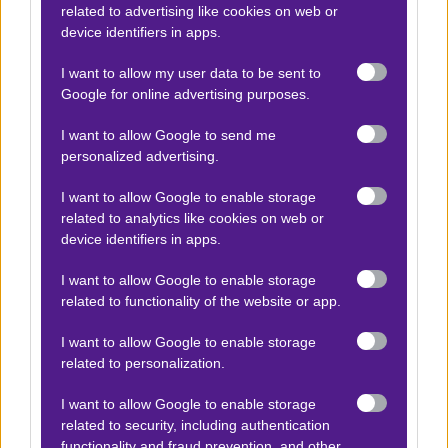
related to advertising like cookies on web or
Γεωργιανός ήταν ο πιο επιδραστικός ποδοσφαιριστής
device identifiers in apps.
του φετινού Τσάμπιονς Λιγκ, έχοντας κερδίσει κατά
I want to allow my user data to be sent to
κράτος την άτυπη μάχη με τον Ολίσε (της Μπάγερν).
Google for online advertising purposes.
Δεν χρειάζονται πολλά για να δικαιολογήσει κανείς
I want to allow Google to send me
αυτή την άποψη, αρκεί να έχεις παρακολουθήσει
personalized advertising.
κάποια ματς. Τα νούμερα πάντως το επιβεβαιώνουν
I want to allow Google to enable storage
έτσι κι αλλιώς. Με 7 γκολ και 3 ασίστ είναι ο
related to analytics like cookies on web or
ποδοσφαιριστής με τη μεγαλύτερη συμβολή σε γκολ στο
device identifiers in apps.
φετινό Τσάμπιονς Λιγκ. Το να το επαναλάβει στον
I want to allow Google to enable storage
τελικό, βάζοντας το κερασάκι στην τούρτα, τιμάται σε
related to functionality of the website or app.
αποδόσεις κοντά στον διπλασιασμό.
I want to allow Google to enable storage
Δείτε με ένα κλικ τις καλύτερες προσφορές της ημέρας
!
related to personalization.
I want to allow Google to enable storage
related to security, including authentication
functionality and fraud prevention, and other