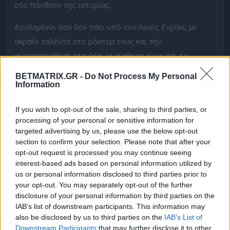
στο πάνθεον της ιστορίας.
Δουλεμένοι όσο δεν πάει υπό τον Λουίς Ενρίκε, με
ακραίο ταλέντο στο ρόστερ τους και την
αυτοπεποίθηση στα ύψη. Η αίσθηση είναι ότι τα
δύσκολα (βλέπε Μπάγερν) πέρασαν στην προηγούμενη
BETMATRIX.GR -
Do Not Process My Personal
φάση για την Παρί. Αν ρωτούσες 100 ανθρώπους πριν
Information
από τα ημιτελικά, οι περισσότεροι θα σου έλεγαν ότι το
If you wish to opt-out of the sale, sharing to third parties, or
τρόπαιο θα πάει σε όποιον περάσει από το Μπάγερν –
processing of your personal or sensitive information for
Παρί.
targeted advertising by us, please use the below opt-out
section to confirm your selection. Please note that after your
Πετυχημένη σεζόν
opt-out request is processed you may continue seeing
interest-based ads based on personal information utilized by
Η Αρσεναλ ασφαλώς δεν αποτελεί μικρό μέγεθος, ούτε
us or personal information disclosed to third parties prior to
πάει στη Βουδαπέστη σαν πρόβατο επί σφαγή. Η
your opt-out. You may separately opt-out of the further
disclosure of your personal information by third parties on the
κατάκτηση της Πρέμιερ Λιγκ την απελευθερώνει
IAB’s list of downstream participants. This information may
ψυχολογικά, αφού η σεζόν έχει ήδη κριθεί πετυχημένη
also be disclosed by us to third parties on the
IAB’s List of
και με το παραπάνω. Όμως, η διαφορά σε ποιότητα,
Downstream Participants
that may further disclose it to other