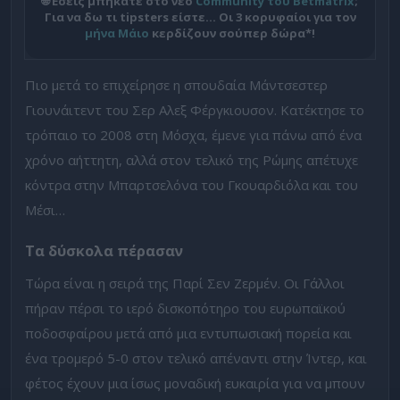
🌐 Εσείς μπήκατε στο νέο
Community του Betmatrix
;
Για να δω τι tipsters είστε… Οι 3 κορυφαίοι για τον
μήνα Μάιο
κερδίζουν σούπερ δώρα*!
Πιο μετά το επιχείρησε η σπουδαία Μάντσεστερ
Γιουνάιτεντ του Σερ Αλεξ Φέργκιουσον. Κατέκτησε το
τρόπαιο το 2008 στη Μόσχα, έμενε για πάνω από ένα
χρόνο αήττητη, αλλά στον τελικό της Ρώμης απέτυχε
κόντρα στην Μπαρτσελόνα του Γκουαρδιόλα και του
Μέσι…
Τα δύσκολα πέρασαν
Τώρα είναι η σειρά της Παρί Σεν Ζερμέν. Οι Γάλλοι
πήραν πέρσι το ιερό δισκοπότηρο του ευρωπαϊκού
ποδοσφαίρου μετά από μια εντυπωσιακή πορεία και
ένα τρομερό 5-0 στον τελικό απέναντι στην Ίντερ, και
φέτος έχουν μια ίσως μοναδική ευκαιρία για να μπουν