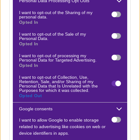
Personal Data Processing Opt Outs
services and may gather and store information including but
not limited to your visit or usage behaviour. You may click to
I want to opt-out of the Sharing of my
personal data.
grant or deny consent to Google and its third-party tags to
Opted In
Ο Φώτης Μερτζανίδης προτείνει:
use your data for below specified purposes in below Google
consent section.
I want to opt-out of the Sale of my
Personal Data.
Γκραν Πρι Μονακό
Opted In
x30
-30.00
|
Φόρμουλα 1
07.06.2026
16:00
I want to opt-out of processing my
Personal Data for Targeted Advertising.
Over 17,5 οδηγοί που θα καταταχθούν & Οκόν Η2Η
Opted In
Μπίρμαν: 1
2.00
I want to opt-out of Collection, Use,
Retention, Sale, and/or Sharing of my
Personal Data that Is Unrelated with the
Purposes for which it was collected.
Αποτέλεσμα:
15 οδηγοί στην κατάταξη
Opted Out
Google consents
Προσφορές*
I want to allow Google to enable storage
related to advertising like cookies on web or
device identifiers in apps.
ΒΑΘΜΟΛΟΓΙΕΣ