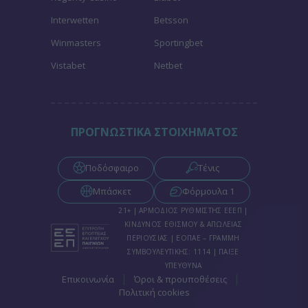
Interwetten
Betsson
Winmasters
Sportingbet
Vistabet
Netbet
ΠΡΟΓΝΩΣΤΙΚΑ ΣΤΟΙΧΗΜΑΤΟΣ
Ποδόσφαιρο
Τένις
Μπάσκετ
Φόρμουλα 1
21+ | ΑΡΜΟΔΙΟΣ ΡΥΘΜΙΣΤΗΣ ΕΕΕΠ |
ΚΙΝΔΥΝΟΣ ΕΘΙΣΜΟΥ & ΑΠΩΛΕΙΑΣ
ΠΕΡΙΟΥΣΙΑΣ | ΕΟΠΑΕ – ΓΡΑΜΜΗ
ΣΥΜΒΟΥΛΕΥΤΙΚΗΣ: 1114 | ΠΑΙΞΕ
ΥΠΕΥΘΥΝΑ
|
|
Επικοινωνία
Όροι & προυποθέσεις
Πολιτική cookies