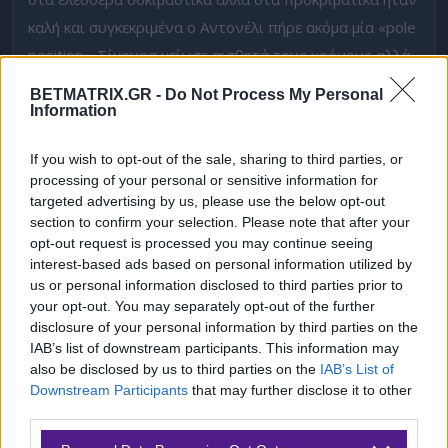
καλή και συγκεκριμένα ο Αντονέλι πήρε ακόμα μία «
pole
position
». Σίγουρα μείωσε αισθητά τους χρόνους αλλά
μένει να δούμε σε αγωνιστικό ρυθμό τι θα έχουμε.
BETMATRIX.GR -
Do Not Process My Personal
Αρκετά κοντά και δεύτερος ήταν ο
Φερστάπεν
ενώ στο
Information
3-4 βρίσκονται οι δύο φεράρι, οι οποίες θεωρώ θα
If you wish to opt-out of the sale, sharing to third parties, or
προσπαθήσουν να κερδίσουν θέση στην πρώτη στροφή
processing of your personal or sensitive information for
αφού φέτος πετάνε στην εκκίνηση. Δεν θεωρώ ότι θα
targeted advertising by us, please use the below opt-out
έχουμε αρκετές εγκαταλείψεις για αυτό θα πάω με το
section to confirm your selection. Please note that after your
opt-out request is processed you may continue seeing
να τερματίσουν τουλάχιστον 18 μονοθέσια. Μαζί με
interest-based ads based on personal information utilized by
αυτήν την επιλογή θα προσθέσω και τον Οκόν να
us or personal information disclosed to third parties prior to
τερματίσει πιο ψηλά από τον Μπίρμαν, σε ένα
combo
your opt-out. You may separately opt-out of the further
disclosure of your personal information by third parties on the
που διπλασιάζει
. Δεν βρίσκω κάτι άλλο το οποίο
IAB’s list of downstream participants. This information may
αξίζει ποντάρισμα και για αυτό θα πάω με αυτήν την
also be disclosed by us to third parties on the
IAB’s List of
«
safe
» επιλογή.
Downstream Participants
that may further disclose it to other
third parties.
Δείτε με ένα κλικ τις καλύτερες προσφορές της ημέρας
!
Please note that this website/app uses one or more Google