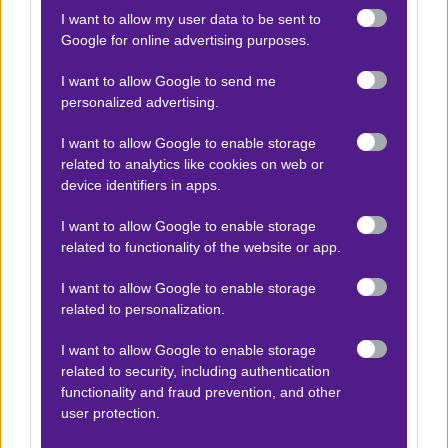
I want to allow my user data to be sent to
Βαθμολογίες Ελλάδα - Stoiximan
Google for online advertising purposes.
Super league
I want to allow Google to send me
Βαθμολογίες Aγγλία – Premier league
personalized advertising.
Βαθμολογίες Γερμανίας – Bundesliga
I want to allow Google to enable storage
Βαθμολογίες Ισπανίας- La liga
related to analytics like cookies on web or
device identifiers in apps.
Βαθμολογίες Ιταλίας- Serie A
Βαθμολογίες Γαλλίας-League 1
I want to allow Google to enable storage
related to functionality of the website or app.
I want to allow Google to enable storage
ΣΤΟΙΧΗΜΑ
related to personalization.
Κουπόνι στοιχήματος ΟΠΑΠ
I want to allow Google to enable storage
related to security, including authentication
To bet builder της ημέρας
functionality and fraud prevention, and other
Αναλύσεις αγώνων
user protection.
Ενισχυμένες Αποδόσεις