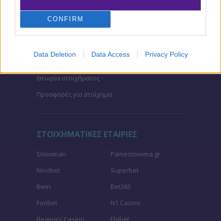
Μακροχρόνια Στοιχήματα
CONFIRM
Ψαγμένα ειδικά στοιχήματα
Μακροχρόνια Στοιχήματα – Ελλάδα
Data Deletion
Data Access
Privacy Policy
Τζίροι στοιχήματος
Θεωρία στοιχήματος
Προσφορές για στοίχημα
ΣΤΟΙΧΗΜΑΤΙΚΕΣ ΕΤΑΙΡΙΕΣ
Stoiximan
Pamestoixima.gr
Novibet
Superbet
Bwin
Bet365
Fonbet
N1 Casino
Regency Casino
Elabet