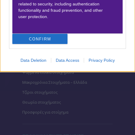
related to security, including authentication
ΣΤΟΙΧΗΜΑ
functionality and fraud prevention, and other
user protection.
Κουπόνι στοιχήματος ΟΠΑΠ
To bet builder της ημέρας
CONFIRM
Αναλύσεις αγώνων
Ενισχυμένες Αποδόσεις
Data Deletion
Data Access
Privacy Policy
Μακροχρόνια Στοιχήματα
Ψαγμένα ειδικά στοιχήματα
Μακροχρόνια Στοιχήματα – Ελλάδα
Τζίροι στοιχήματος
Θεωρία στοιχήματος
Προσφορές για στοίχημα