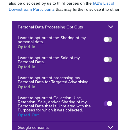
also be disclosed by us to third parties on the
IAB’s List of
Downstream Participants
that may further disclose it to other
third parties.
Ο Φώτης Μερτζανίδης προτείνει:
Please note that this website/app uses one or more Google
Personal Data Processing Opt Outs
services and may gather and store information including but
Sprint race - Όστιν
x30
-30.00
not limited to your visit or usage behaviour. You may click to
I want to opt-out of the Sharing of my
|
Φόρμουλα 1
18.10.2025
20:00
personal data.
grant or deny consent to Google and its third-party tags to
Opted In
use your data for below specified purposes in below Google
Φερστάπεν νικητής αγώνα & Νόρις να τερματίσει στο
consent section.
I want to opt-out of the Sale of my
βάθρο
Personal Data.
1.90
Opted In
I want to opt-out of processing my
Personal Data for Targeted Advertising.
Αποτέλεσμα:
ΟΧΙ
Opted In
Sprint race - Όστιν
I want to opt-out of Collection, Use,
x7
+14.00
Retention, Sale, and/or Sharing of my
|
Φόρμουλα 1
18.10.2025
20:00
Personal Data that Is Unrelated with the
Purposes for which it was collected.
Opted Out
Άλμπον να τερματίσει στους βαθμούς
3.00
Google consents