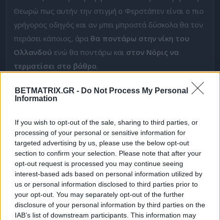
Θεωρώ πως αυτήν την στιγμή ο Φερστάπεν είναι ο πιο
γρήγορος οδηγός και αν μπει μπροστά δύσκολα θα τον
περάσει κάποιος, άρα
θα ποντάρω στην νίκη του
Ολλανδού
ενώ θα ποντάρω και
στον Νόρις να
τερματίσει στο βάθρο
.
Επίσης θα πάω με μία πιο ρισκαδόρικη απόδοση που
BETMATRIX.GR -
Do Not Process My Personal
Information
θεωρώ έχει αξία αφού ο
Άλμπον
(γενικά τα δύο
μονοθέσια της
Ουίλιαμς)
ήταν πιο γρήγορος και από
If you wish to opt-out of the sale, sharing to third parties, or
τις
Φεράρι
και τις
Μερσέντες.
Παρόλο που τερμάτισε
processing of your personal or sensitive information for
στη δεκάδα, οι
στοιχηματικές
θεωρούν αρκετά δύσκολο
targeted advertising by us, please use the below opt-out
section to confirm your selection. Please note that after your
να κρατήσει την θέση του. Εγώ πάλι θεωρώ πως μπορεί
opt-out request is processed you may continue seeing
να το κάνει, εξάλλου είναι λίγοι οι γύροι. Ο Άλμπον μας
interest-based ads based on personal information utilized by
τριπλασιάζει και θα του βάλω ένα μικρό ποντάρισμα.
us or personal information disclosed to third parties prior to
your opt-out. You may separately opt-out of the further
Δείτε με ένα κλικ τις καλύτερες προσφορές της ημέρας
!
disclosure of your personal information by third parties on the
IAB’s list of downstream participants. This information may