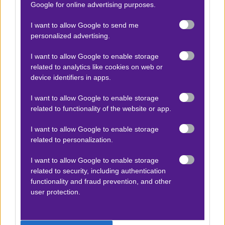
Google for online advertising purposes.
Βαθμολογίες Aγγλία – Premier league
I want to allow Google to send me
Βαθμολογίες Γερμανίας – Bundesliga
personalized advertising.
Βαθμολογίες Ισπανίας- La liga
I want to allow Google to enable storage
Βαθμολογίες Ιταλίας- Serie A
related to analytics like cookies on web or
device identifiers in apps.
Βαθμολογίες Γαλλίας-League 1
I want to allow Google to enable storage
related to functionality of the website or app.
ΣΤΟΙΧΗΜΑ
I want to allow Google to enable storage
related to personalization.
Κουπόνι στοιχήματος ΟΠΑΠ
To bet builder της ημέρας
I want to allow Google to enable storage
related to security, including authentication
Αναλύσεις αγώνων
functionality and fraud prevention, and other
Ενισχυμένες Αποδόσεις
user protection.
Μακροχρόνια Στοιχήματα
Ψαγμένα ειδικά στοιχήματα