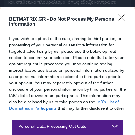
και επιθετικό πλουραλισμό, όπως έδειξε κόντρα σε
Θέλτα και ΠΑΟΚ. Με γεμάτο ρόστερ και υψηλό κίνητρο,
γνωρίζει ότι δεν έχει περιθώρια.
BETMATRIX.GR -
Do Not Process My Personal
Information
Η Νις έρχεται ανεβασμένη ψυχολογικά στη Γαλλία,
If you wish to opt-out of the sale, sharing to third parties, or
ωστόσο στην Ευρώπη δεν έχει σταθερότητα και
processing of your personal or sensitive information for
ταξιδεύει με πολλές απουσίες και ξεκάθαρη
targeted advertising by us, please use the below opt-out
προτεραιότητα τις εγχώριες υποχρεώσεις.
section to confirm your selection. Please note that after your
opt-out request is processed you may continue seeing
Εκτίμηση:
Άσος
στο
1.85
της
Stoiximan
.
interest-based ads based on personal information utilized by
us or personal information disclosed to third parties prior to
Μπες στο δωρεάν κανάλι μας στο
Telegram
για να
your opt-out. You may separately opt-out of the further
disclosure of your personal information by third parties on the
βλέπεις καθημερινά τα παιχνίδια που ανεβάζουμε
IAB’s list of downstream participants. This information may
also be disclosed by us to third parties on the
IAB’s List of
Και ακολούθησέ μας στο
Instagram
Downstream Participants
that may further disclose it to other
third parties.
Δείτε με ένα κλικ τις καλύτερες προσφορές της ημέρας
!
Please note that this website/app uses one or more Google
Personal Data Processing Opt Outs
services and may gather and store information including but