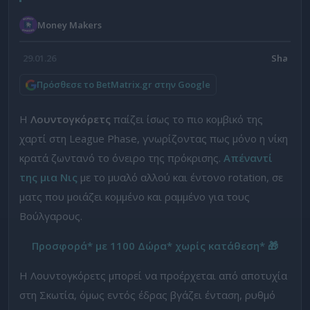
Money Makers
29.01.26
Πρόσθεσε το BetMatrix.gr στην Google
Η
Λουντογκόρετς
παίζει ίσως το πιο κομβικό της
χαρτί στη League Phase, γνωρίζοντας πως μόνο η νίκη
κρατά ζωντανό το όνειρο της πρόκρισης.
Απέναντί
της μια
Νις
με το μυαλό αλλού και έντονο rotation, σε
ματς που μοιάζει κομμένο και ραμμένο για τους
Βούλγαρους.
Προσφορά* με 1100 Δώρα* χωρίς κατάθεση*
🎁
Η Λουντογκόρετς μπορεί να προέρχεται από αποτυχία
στη Σκωτία, όμως εντός έδρας βγάζει ένταση, ρυθμό