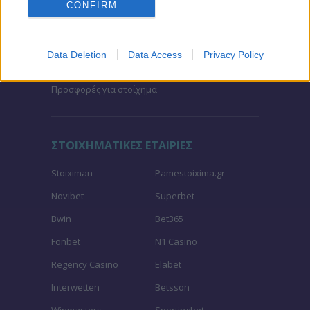
CONFIRM
Μακροχρόνια Στοιχήματα – Ελλάδα
Τζίροι στοιχήματος
Data Deletion
Data Access
Privacy Policy
Θεωρία στοιχήματος
Προσφορές για στοίχημα
ΣΤΟΙΧΗΜΑΤΙΚΕΣ ΕΤΑΙΡΙΕΣ
Stoiximan
Pamestoixima.gr
Novibet
Superbet
Bwin
Bet365
Fonbet
N1 Casino
Regency Casino
Elabet
Interwetten
Betsson