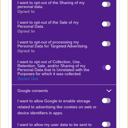
not limited to your visit or usage behaviour. You may click to
I want to opt-out of the Sharing of my
personal data.
grant or deny consent to Google and its third-party tags to
Ο Money Makers προτείνει:
Opted In
use your data for below specified purposes in below Google
consent section.
I want to opt-out of the Sale of my
Personal Data.
Λουντογκόρετς - Νις
x20
+17.00
Opted In
|
Γιουρόπα Λιγκ
29.01.2026
22:00
I want to opt-out of processing my
1
Personal Data for Targeted Advertising.
Opted In
1.85
I want to opt-out of Collection, Use,
Retention, Sale, and/or Sharing of my
Αποτέλεσμα:
1-0
Personal Data that Is Unrelated with the
Purposes for which it was collected.
Opted Out
Προσφορές*
Google consents
I want to allow Google to enable storage
related to advertising like cookies on web or
ΒΑΘΜΟΛΟΓΙΕΣ
device identifiers in apps.
Βαθμολογίες Ελλάδα - Stoiximan
I want to allow my user data to be sent to
Super league