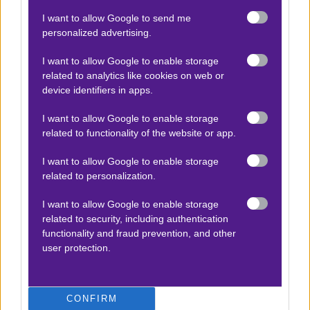
Βαθμολογίες Γερμανίας – Bundesliga
I want to allow Google to send me
Βαθμολογίες Ισπανίας- La liga
personalized advertising.
Βαθμολογίες Ιταλίας- Serie A
I want to allow Google to enable storage
related to analytics like cookies on web or
Βαθμολογίες Γαλλίας-League 1
device identifiers in apps.
I want to allow Google to enable storage
ΣΤΟΙΧΗΜΑ
related to functionality of the website or app.
Κουπόνι στοιχήματος ΟΠΑΠ
I want to allow Google to enable storage
related to personalization.
To bet builder της ημέρας
I want to allow Google to enable storage
Αναλύσεις αγώνων
related to security, including authentication
Ενισχυμένες Αποδόσεις
functionality and fraud prevention, and other
user protection.
Μακροχρόνια Στοιχήματα
Ψαγμένα ειδικά στοιχήματα
Μακροχρόνια Στοιχήματα – Ελλάδα
CONFIRM