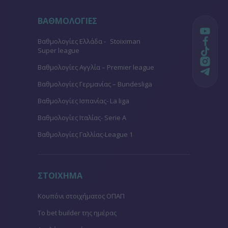
ΒΑΘΜΟΛΟΓΙΕΣ
Βαθμολογίες Ελλάδα - Stoiximan
Super league
Βαθμολογίες Aγγλία – Premier league
Βαθμολογίες Γερμανίας – Bundesliga
Βαθμολογίες Ισπανίας- La liga
Βαθμολογίες Ιταλίας- Serie A
Βαθμολογίες Γαλλίας-League 1
ΣΤΟΙΧΗΜΑ
Κουπόνι στοιχήματος ΟΠΑΠ
To bet builder της ημέρας