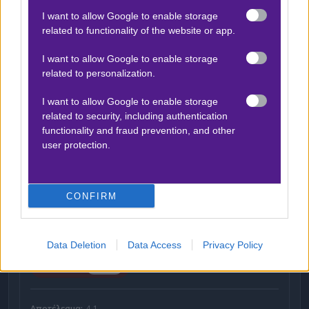
θέσεις. Στο ματς του πρώτου γύρου νίκησε η Kiryat
I want to allow Google to enable storage
related to functionality of the website or app.
Yam με 2-1 με γκολ στο 89’, ενώ πιεζόταν από το 70’ με
πολιορκία.
Εδώ πάμε με το Χ2 στο
1,85
στη
Fonbet
.
I want to allow Google to enable storage
related to personalization.
Δείτε με ένα κλικ τις καλύτερες προσφορές* της
ημέρας
!
I want to allow Google to enable storage
related to security, including authentication
functionality and fraud prevention, and other
user protection.
Ο Αργύρης Παγαρτάνης προτείνει:
CONFIRM
Al Anwar-Al Adalah
x15
-15.00
|
Πρωτάθλημα Εθνών
05.01.2026
14:20
Data Deletion
Data Access
Privacy Policy
2 (+0,25 AH)
1.90
Αποτέλεσμα:
4-1