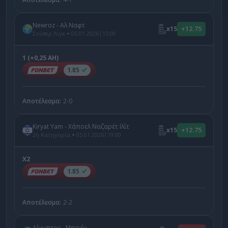
Newroz - Αλ Ναφτ
x15
+12.75
|
Σούπερ Λιγκ
05.01.2026
15:00
1 (+0,25 AH)
1.85
Αποτέλεσμα:
2-0
Kiryat Yam - Χάποελ Ναζαρέτ Ιλίτ
x15
+12.75
|
2η Κατηγορία
05.01.2026
19:00
X2
1.85
Αποτέλεσμα:
2-2
Αίγυπτος - Μπενίν