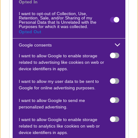
Opted In
Προγνωστικό
Kiryat
Yam-
Hapoel
Nof
Hagalil
I want to opt-out of Collection, Use,
Retention, Sale, and/or Sharing of my
Personal Data that Is Unrelated with the
Ισραήλ δεύτερη κατηγορία.
Αυτό το bet θεωρήστε
Purposes for which it was collected.
το… ξεροκεφαλιά. Δεν βγαίνει τόσο από τους αριθμούς,
Opted Out
αλλά απ’ όσα έχουν δει τα ματάκια μου. Αυτή η Kiryat
Google consents
Yam είναι ομάδα που δεν γεμίζει το μάτι, αλλά έχει
I want to allow Google to enable storage
άστρο. Γεννάνε τα κοκόρια της, που λένε. Ενώ είναι
related to advertising like cookies on web or
πολύ χειρότερη σ’ ένα ματς βρίσκει γκολ από το
device identifiers in apps.
πουθενά, κερδίζει κόκκινες, τέτοια. Φυσικά δεν είναι
I want to allow my user data to be sent to
κομπλεξικός να αποδώσω όλη την καλή της πορεία (για
Google for online advertising purposes.
νεοφώτιστη) στην τύχη, αλλά θέλω να τονίσω ότι μέχρι
στιγμής της έχουν πάει όλα πρίμα. Σε αντίθεση με την
I want to allow Google to send me
personalized advertising.
Hapoel Nof Hagalil, η οποία είναι μεν ουραγός στην
κατηγορία, αλλά με ρεκόρ 2-2-1 στα τελευταία πέντε
I want to allow Google to enable storage
της ματς, το τελευταίο δίμηνο. Δεν έγινε ομαδάρα,
related to analytics like cookies on web or
device identifiers in apps.
αλλά δείχνει να στρώνει και περιμένω να κερδίσει