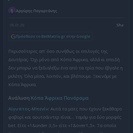
Αργύρης Παγαρτάνης
05.01.26
Πρόσθεσε το BetMatrix.gr στην Google
Περισσότερες απ’ όσο συνήθως οι επιλογές της
Δευτέρας. Όχι μόνο από Κόπα Άφρικα, αλλά κι επειδή
δεν μπορώ να ξεδιαλέξω ένα από τα τρία που έβγαλε η
μελέτη. Όλα μέσα, λοιπόν, και βλέπουμε. Ξεκινάμε με
Κόπα Άφρικα.
Ανάλυση
Κόπα Άφρικα Πανόραμα
Αίγυπτος-Μπενίν
:
Αυτά τα ματς που έχουν ξεκάθαρο
φαβορί και αουτσάιντερ είναι… ταμάμ για δύο μορφές
bet. Είτε «1&under 3,5» είτε «1&over1,5». Τα οποία