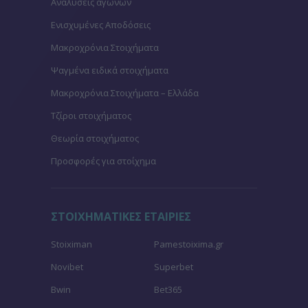
Αναλύσεις αγώνων
Ενισχυμένες Αποδόσεις
Μακροχρόνια Στοιχήματα
Ψαγμένα ειδικά στοιχήματα
Μακροχρόνια Στοιχήματα – Ελλάδα
Τζίροι στοιχήματος
Θεωρία στοιχήματος
Προσφορές για στοίχημα
ΣΤΟΙΧΗΜΑΤΙΚΕΣ ΕΤΑΙΡΙΕΣ
Stoiximan
Pamestoixima.gr
Novibet
Superbet
Bwin
Bet365