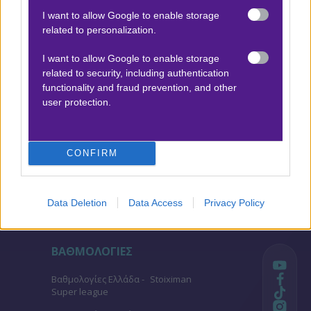
Αποτέλεσμα:
2-1
I want to allow Google to enable storage
related to personalization.
Αλ Ταλάμπα - Αλ Κούα Αλ Τζαβίγια
x15
+10.50
I want to allow Google to enable storage
|
Σούπερ Λιγκ
20.02.2026
22:15
related to security, including authentication
functionality and fraud prevention, and other
2 (+0,25 AH)
user protection.
1.70
Αποτέλεσμα:
1-2
CONFIRM
Προσφορές*
Data Deletion
Data Access
Privacy Policy
ΒΑΘΜΟΛΟΓΙΕΣ
Βαθμολογίες Ελλάδα - Stoiximan
Super league