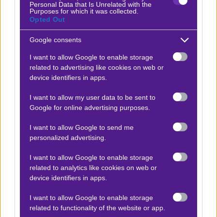
Personal Data that Is Unrelated with the
Purposes for which it was collected.
Opted Out
Google consents
I want to allow Google to enable storage
related to advertising like cookies on web or
device identifiers in apps.
Δείτε με ένα κλικ τις καλύτερες προσφορές της ημέρας
!
I want to allow my user data to be sent to
Google for online advertising purposes.
Ο Αργύρης Παγαρτάνης προτείνει:
I want to allow Google to send me
personalized advertising.
Χάποελ Ραανανά - Χάποελ Ιρόνι Άκο
I want to allow Google to enable storage
x15
+12.00
|
2η Κατηγορία
20.02.2026
15:00
related to analytics like cookies on web or
device identifiers in apps.
1 (+0,25 AH)
I want to allow Google to enable storage
1.80
related to functionality of the website or app.