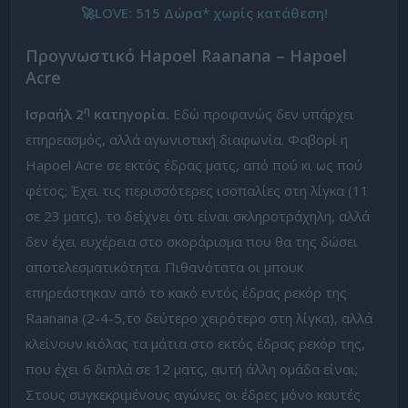
🚀LOVE: 515 Δώρα* χωρίς κατάθεση!
Προγνωστικό
Hapoel Raanana – Hapoel
Acre
η
Ισραήλ 2
κατηγορία.
Εδώ προφανώς δεν υπάρχει
επηρεασμός, αλλά αγωνιστική διαφωνία. Φαβορί η
Hapoel Acre σε εκτός έδρας ματς, από πού κι ως πού
φέτος; Έχει τις περισσότερες ισοπαλίες στη λίγκα (11
σε 23 ματς), το δείχνει ότι είναι σκληροτράχηλη, αλλά
δεν έχει ευχέρεια στο σκοράρισμα που θα της δώσει
αποτελεσματικότητα. Πιθανότατα οι μπουκ
επηρεάστηκαν από το κακό εντός έδρας ρεκόρ της
Raanana (2-4-5,το δεύτερο χειρότερο στη λίγκα), αλλά
κλείνουν κιόλας τα μάτια στο εκτός έδρας ρεκόρ της,
που έχει 6 διπλά σε 12 ματς, αυτή άλλη ομάδα είναι;
Στους συγκεκριμένους αγώνες οι έδρες μόνο καυτές