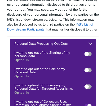
επίσης 6-2-1 ρεκόρ κι έχει δεχτεί μόνο 2 γκολ σ’ αυτά
us or personal information disclosed to third parties prior to
τα 9 ματς. Θα έχει κόσμο στο πλευρό της, πιθανότατα
your opt-out. You may separately opt-out of the further
disclosure of your personal information by third parties on the
περισσότερο απ’ όσο θα έχει η Al Talaba στο δικό της.
IAB’s list of downstream participants. This information may
Και ναι μεν δεν παίζει μπάλα η παράδοση, αλλά τα
also be disclosed by us to third parties on the
IAB’s List of
τελευταία 20 χρόνια η Al Talaba έχει πανηγυρίσει μία
Downstream Participants
that may further disclose it to other
third parties.
και μόνη νίκη επί της Al Quwa Al Jawiya. Θα κάνει τη
δεύτερη σήμερα; Αν το καταφέρει, χαλάλι της κι ας
Please note that this website/app uses one or more Google
Personal Data Processing Opt Outs
services and may gather and store information including but
χάσω.
Το +0,25 της Al Quwa Al Jawiya στο 1,70 στη
not limited to your visit or usage behaviour. You may click to
I want to opt-out of the Sharing of my
Fonbet
(συνδυαστικό 1,45 το Χ2 αι 1,95 το dnb).
personal data.
grant or deny consent to Google and its third-party tags to
Opted In
use your data for below specified purposes in below Google
Βγήκε το νέο επεισόδιο
Bet Nomad
!
consent section.
I want to opt-out of the Sale of my
Ακολούθησέ μας στο 🅾
𝐈𝐧𝐬𝐭𝐚𝐠𝐫𝐚𝐦
★ για να
Personal Data.
Opted In
μη χάνεις τίποτα!
I want to opt-out of processing my
Personal Data for Targeted Advertising.
Opted In
I want to opt-out of Collection, Use,
Retention, Sale, and/or Sharing of my