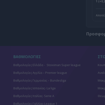
1 (+0,
Αποτέ
Προσφο
ΒΑΘΜΟΛΟΓΙΕΣ
ΣΤ
Βαθμολογίες Ελλάδα - Stoiximan Super league
Κουπ
Βαθμολογίες Aγγλία – Premier league
Αναλ
Βαθμολογίες Γερμανίας – Bundesliga
Μακρ
Βαθμολογίες Ισπανίας- La liga
Μακρ
Βαθμολογίες Ιταλίας- Serie A
Θεωρ
Βαθμολογίες Γαλλίας-League 1