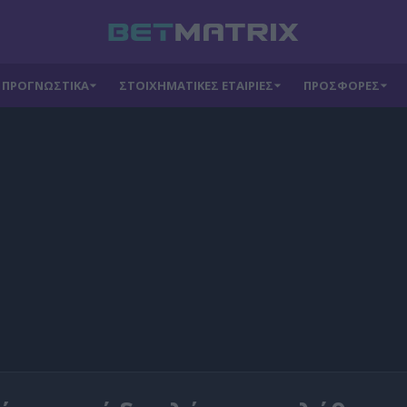
ΠΡΟΓΝΩΣΤΙΚΑ
ΣΤΟΙΧΗΜΑΤΙΚΕΣ ΕΤΑΙΡΙΕΣ
ΠΡΟΣΦΟΡΕΣ