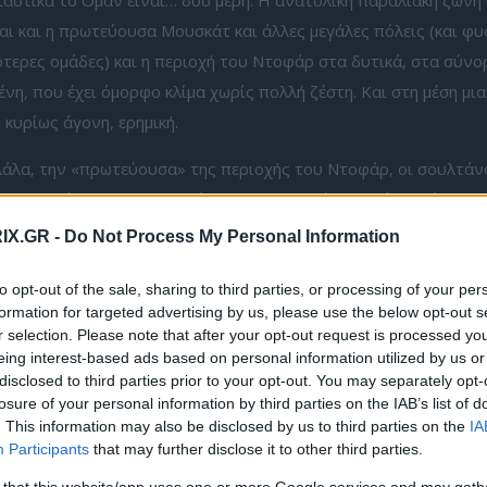
αι και η πρωτεύουσα Μουσκάτ και άλλες μεγάλες πόλεις (και φυ
τερες ομάδες) και η περιοχή του Ντοφάρ στα δυτικά, στα σύνο
ένη, που έχει όμορφο κλίμα χωρίς πολλή ζέστη. Και στη μέση μια
 κυρίως άγονη, ερημική.
άλα, την «πρωτεύουσα» της περιοχής του Ντοφάρ, οι σουλτάν
έχουν ανάκτορα. Ο παππούς του σημερινού σουλτάνου είχε
ίσει εκεί για πολλά χρόνια και διοικούσε από εκεί το λαό του. Η
IX.GR -
Do Not Process My Personal Information
ν χιλιομέτρων που είχαν να διανύσουν οι άλλες ομάδες
λευόταν επί χρόνια την κούρασή τους και είχε εξαιρετικά
to opt-out of the sale, sharing to third parties, or processing of your per
formation for targeted advertising by us, please use the below opt-out s
σματα εντός έδρας. Βεβαίως τώρα οι δρόμοι έχουν βελτιωθεί κ
r selection. Please note that after your opt-out request is processed y
ν αεροπορικές πτήσεις από και προς το Μουσκάτ, που τις επι
eing interest-based ads based on personal information utilized by us or
σφαιρικές ομάδες.
disclosed to third parties prior to your opt-out. You may separately opt-
losure of your personal information by third parties on the IAB’s list of
r στο πρόσφατο παρελθόν είχε σαφώς καλύτερη ομάδα, διεκδι
. This information may also be disclosed by us to third parties on the
IA
Participants
that may further disclose it to other third parties.
. Τώρα δεν βρίσκεται σ’ αυτό το επίπεδο. Αλλά απ’ αυτό μέχρι ν