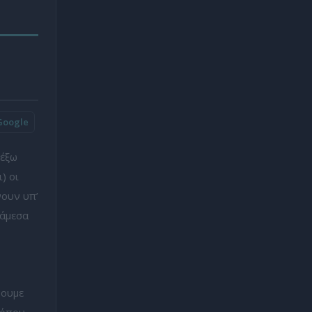
Google
/έξω
) οι
ουν υπ’
νάμεσα
νουμε
 όπου