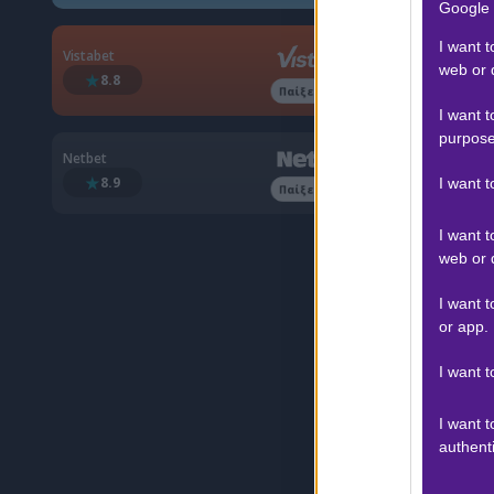
Google 
𝐈𝐧𝐬𝐭𝐚
I want t
Vistabet
web or d
8.8
Παίξε νόμιμα
I want t
purpose
Netbet
8.9
I want 
Παίξε νόμιμα
I want t
web or d
I want t
or app.
I want t
Δείτε
I want t
authenti