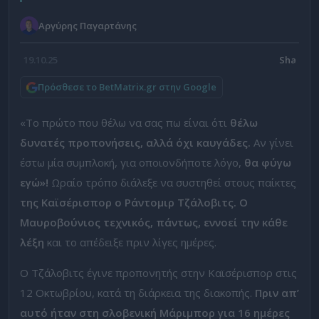
Αργύρης Παγαρτάνης
19.10.25
Πρόσθεσε το BetMatrix.gr στην Google
«Το πρώτο που θέλω να σας πω είναι ότι
θέλω
δυνατές προπονήσεις, αλλά όχι καυγάδες.
Αν γίνει
έστω μία συμπλοκή, για οποιονδήποτε λόγο,
θα φύγω
εγώ»!
Ωραίο τρόπο διάλεξε να συστηθεί στους παίκτες
της Καϊσέρισπορ ο Ράντομιρ Τζάλοβιτς. Ο
Μαυροβούνιος τεχνικός, πάντως, εννοεί την κάθε
λέξη
και το απέδειξε πριν λίγες ημέρες.
Ο Τζάλοβιτς έγινε προπονητής στην Καϊσέρισπορ στις
12 Οκτωβρίου, κατά τη διάρκεια της διακοπής.
Πριν απ’
αυτό ήταν στη σλοβενική Μάριμπορ για 16 ημέρες