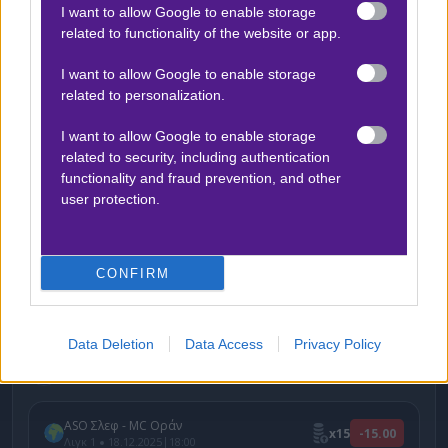
I want to allow Google to enable storage
related to functionality of the website or app.
I want to allow Google to enable storage
related to personalization.
I want to allow Google to enable storage
related to security, including authentication
functionality and fraud prevention, and other
Η δημοσίευση κοινοποιήθηκε από το χρήστη betmatrix_gr (@betmatrixgr)
user protection.
Δείτε με ένα κλικ τις καλύτερες προσφορές* της
ημέρας
!
CONFIRM
Data Deletion
Data Access
Privacy Policy
Ο Αργύρης Παγαρτάνης προτείνει:
ASO Σλεφ - MC Οράν
x15
-15.00
|
Λιγκ 1
18.12.2025
18:00