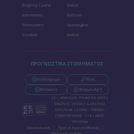
Regency Casino
Elabet
Interwetten
Betsson
Winmasters
Sportingbet
Vistabet
Netbet
ΠΡΟΓΝΩΣΤΙΚΑ ΣΤΟΙΧΗΜΑΤΟΣ
Ποδόσφαιρο
Τένις
Μπάσκετ
Φόρμουλα 1
21+ | ΑΡΜΟΔΙΟΣ ΡΥΘΜΙΣΤΗΣ ΕΕΕΠ |
ΚΙΝΔΥΝΟΣ ΕΘΙΣΜΟΥ & ΑΠΩΛΕΙΑΣ
ΠΕΡΙΟΥΣΙΑΣ | ΕΟΠΑΕ – ΓΡΑΜΜΗ
ΣΥΜΒΟΥΛΕΥΤΙΚΗΣ: 1114 | ΠΑΙΞΕ
ΥΠΕΥΘΥΝΑ
|
|
Επικοινωνία
Όροι & προυποθέσεις
Πολιτική cookies