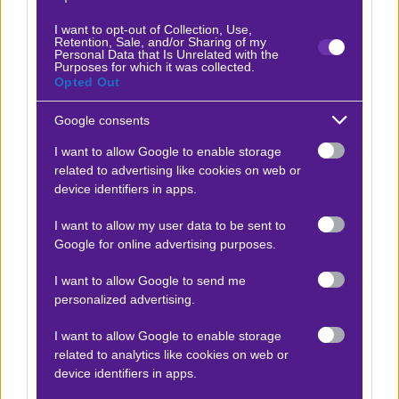
Θα παίξω το Χ2 της στο
1,72
στην
Bet365
.
I want to opt-out of Collection, Use,
Βγήκε το νέο επεισόδιο
Bet Nomad
!
Retention, Sale, and/or Sharing of my
Personal Data that Is Unrelated with the
Ακολούθησέ μας στο 🅾
𝐈𝐧𝐬𝐭𝐚𝐠𝐫𝐚𝐦
★ για να
Purposes for which it was collected.
Opted Out
μη χάνεις τίποτα!
Google consents
I want to allow Google to enable storage
related to advertising like cookies on web or
device identifiers in apps.
I want to allow my user data to be sent to
Google for online advertising purposes.
I want to allow Google to send me
personalized advertising.
I want to allow Google to enable storage
related to analytics like cookies on web or
Δείτε αυτή τη δημοσίευση στο Instagram.
device identifiers in apps.