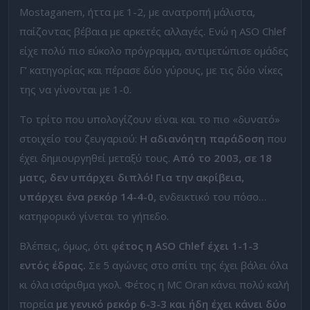
Mostaganem, ήττα με 1-2, με ανατροπή μάλιστα,
παίζοντας βέβαια με αρκετές αλλαγές. Ενώ η ASO Chlef
είχε πολύ πιο εύκολο πρόγραμμα, αντιμετώπισε ομάδες
Γ’ κατηγορίας και πέρασε δύο γύρους, με τις δύο νίκες
της να γίνονται με 1-0.
Το τρίτο που υπολογίζουν είναι και το πιο «δυνατό»
στοιχείο του ζευγαριού:
Η αδιανόητη παράδοση
που
έχει δημιουργηθεί μεταξύ τους.
Από το 2003, σε 18
ματς, δεν υπάρχει διπλό! Για την ακρίβεια,
υπάρχει ένα ρεκόρ 14-4-0,
ενδεικτικό του πόσο…
κατηφορικό γίνεται το γήπεδο.
Βλέπεις, όμως, ότι φ
έτος η ASO Chlef έχει 1-1-3
εντός έδρας.
Σε 5 αγώνες στο σπίτι της έχει βάλει όλα
κι όλα ισάριθμα γκολ. Φέτος η MC Oran κάνει πολύ καλή
πορεία
με γενικό ρεκόρ 6-3-3 και ήδη έχει κάνει δύο