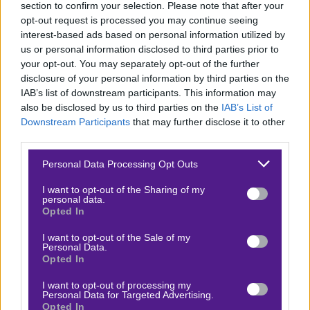
ομώνυμη συνοικία της πρωτεύουσας. Τι θα το’ δινες
section to confirm your selection. Please note that after your
opt-out request is processed you may continue seeing
εσύ, δηλαδή;
interest-based ads based on personal information utilized by
us or personal information disclosed to third parties prior to
Μάθετε, βέβαια, ότι
για την AS Pompier αυτός είναι
your opt-out. You may separately opt-out of the further
μόλις ο τρίτος της χρόνος
στην Α’ κατηγορία της
disclosure of your personal information by third parties on the
Μαυριτανίας, τα δύο προηγούμενα τερμάτισε περίπου
IAB’s list of downstream participants. This information may
also be disclosed by us to third parties on the
IAB’s List of
στην οκτάδα και φέτος, παρά την εξαιρετική της αρχή,
Downstream Participants
that may further disclose it to other
κάπου εκεί τη βλέπουμε να υποχωρεί.
Η Tevragh Zeina
third parties.
είναι ομάδα πρώτης τριάδας
τα τελευταία χρόνια,
Please note that this website/app uses one or more Google
Personal Data Processing Opt Outs
σύλλογος με ιστορία, με εκτόπισμα,
και βέβαια με
services and may gather and store information including but
πολύ κακή αρχή στο πρωτάθλημα
(έστω κι αν από
not limited to your visit or usage behaviour. You may click to
I want to opt-out of the Sharing of my
personal data.
grant or deny consent to Google and its third-party tags to
τις ήττες της μόνο μία χαρακτηρίζεται «κακή», οι άλλες
Opted In
use your data for below specified purposes in below Google
έγιναν από πολύ ηχηρά ονόματα.
consent section.
I want to opt-out of the Sale of my
Personal Data.
Υπερβολικό κι εδώ το σετ.
Τα δύο τελευταία χρόνια
Opted In
που παίζουν στην Α’ κατηγορία η Tevragh Zeina
I want to opt-out of processing my
έχει ρεκόρ 3-1-0 μέσα-έξω
με τη συγκεκριμένη ομάδα.
Personal Data for Targeted Advertising.
Opted In