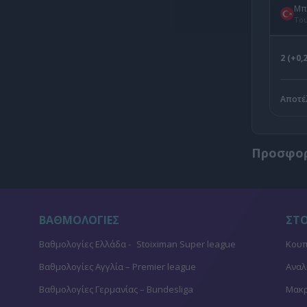
Μπ
Το
2 (+0,
Αποτέ
Προσφο
ΒΑΘΜΟΛΟΓΙΕΣ
ΣΤ
Βαθμολογίες Ελλάδα - Stoiximan Super league
Κουπ
Βαθμολογίες Aγγλία – Premier league
Αναλ
Βαθμολογίες Γερμανίας – Bundesliga
Μακρ