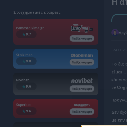
Η α
Στοιχηματικές εταιρίες
Pamestoixima.gr
Αργ
9.7
Παίξε νόμιμα
24.11.25
Stoiximan
9.8
Παίξε νόμιμα
To δις 
είμαι…
κάποιος
Novibet
9.6
κόλλημ
Παίξε νόμιμα
Προγν
Superbet
9.6
Δεν έχο
Παίξε νόμιμα
με την