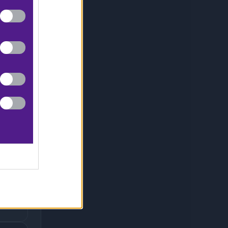
 στη
Fonbet
11.25
75