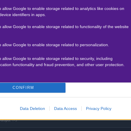
 διακοπή θα βγάλουν φτερά στα πόδια; Τίποτα δεν αποκλείεται
o allow Google to enable storage related to analytics like cookies on
 ωστόσο
το
1,70
που βρίσκω στο +0,25 της Trabzonspor στη
evice identifiers in apps.
o allow Google to enable storage related to functionality of the website
ε ένα κλικ τις καλύτερες προσφορές της ημέρας
!
o allow Google to enable storage related to personalization.
o allow Google to enable storage related to security, including
Αργύρης Παγαρτάνης προτείνει:
cation functionality and fraud prevention, and other user protection.
apaka - Ulinzi Stars
x15
+
|
μιερ Λιγκ
24.11.2025
14:00
CONFIRM
25 AH)
1.
Data Deletion
Data Access
Privacy Policy
λεσμα:
1-3