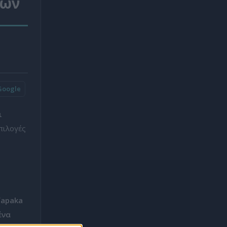
εων
Google
ι
πιλογές
fapaka
ένα