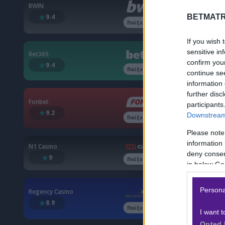
άνετο 2
BWIN
υπολογ
BETMATR
9.4
Παίξε νόμιμα
μπουκ 
If you wish 
από πολ
sensitive in
Bet365
η νίκη
confirm you
9.4
Παίξε νόμιμα
για φέτ
continue se
information 
την Uli
further disc
τελευτ
Fonbet
participants
9.2
Downstream 
Παίξε νόμιμα
Η Ulinz
Please note
εκτός έ
information 
N1 Casino
εύκολα.
deny consent
9
Παίξε νόμιμα
βολεύε
in below Go
έδρα τη
Persona
ενόπλω
Regency Casino
8.9
πάντως
Παίξε νόμιμα
I want t
Fonbet
Opted 