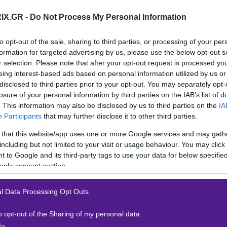
-0.
Τι θέλω και μπλέκω πάλι μαζί της;
Είναι κόλλημα ή ψυχρή
ιστική λογική;
Θέλω να πιστεύω το δεύτερο, θα το δούμε βέβ
IX.GR -
Do Not Process My Personal Information
δίνουν καθαρό φαβορί τη Sofapaka
παρά το γεγονός ότι προ
to opt-out of the sale, sharing to third parties, or processing of your per
ύ φτωχή εμφάνιση στη Μομπάσα και ήττα από τη Bandari με 2-
formation for targeted advertising by us, please use the below opt-out s
 που έκαναν εναντίον της Posta Rangers ήταν η πρώτη τους
r selection. Please note that after your opt-out request is processed y
ος (1-1-2 το ρεκόρ τους) και μπορεί μεν
πέρυσι να νίκησαν άν
eing interest-based ads based on personal information utilized by us or
disclosed to third parties prior to your opt-out. You may separately opt-
nzi, αλλά αυτή ήταν η δεύτερη νίκη τους μόλις, στα δέκα
losure of your personal information by third parties on the IAB’s list of
αία παιχνίδια
που την έχουν φιλοξενήσει.
. This information may also be disclosed by us to third parties on the
IA
Participants
that may further disclose it to other third parties.
i έρχεται από μια
μεστή εμφάνιση και νίκη επί της ουραγού 
 that this website/app uses one or more Google services and may gath
δρας με 1-0,
αν ήταν πιο προσεκτική θα είχε καθαρίσει πολύ πι
including but not limited to your visit or usage behaviour. You may click 
 Το ζήτημα είναι ότι
εκτός έδρας μετράει ρεκόρ 2-2-1, δηλαδ
 to Google and its third-party tags to use your data for below specifi
ται στον ανοιχτό χώρο,
ενώ όταν πρόκειται να δημιουργήσει,
ogle consent section.
ς, δεν έχει ακόμα νίκη (0-1-3).
Είναι η ομάδα των κενυατικών
l Data Processing Opt Outs
ν δυνάμεων,
άρα υπάρχει και σταθερότητα και εκτόπισμα. Εδώ
,
αξίζει το +0,25 των φιλοξενούμενων σε απόδοση
1,75
στη
o opt-out of the Sharing of my personal data.
(συνδυαστικά 2,35 το dnb και 1,53 το Χ2).
In