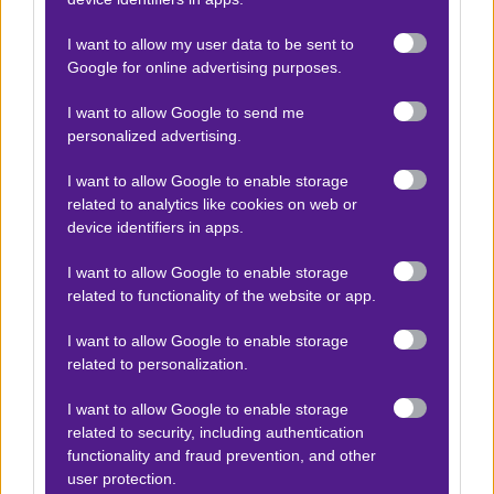
I want to allow my user data to be sent to
Wydad Over 0,5 1-60\'
Google for online advertising purposes.
1.70
I want to allow Google to send me
personalized advertising.
Αποτέλεσμα:
0-1
I want to allow Google to enable storage
Τουρκία - ΗΠΑ
x15
related to analytics like cookies on web or
Παγκόσμιο Κύπελλο Ποδοσφαίρου 2026
26.06.2026
device identifiers in apps.
+13.05
|
05:00
I want to allow Google to enable storage
Τουρκία Over 1
related to functionality of the website or app.
1.87
I want to allow Google to enable storage
related to personalization.
Αποτέλεσμα:
3-2
I want to allow Google to enable storage
related to security, including authentication
Προσφορές*
functionality and fraud prevention, and other
user protection.