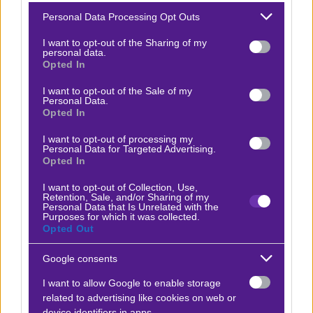
Please note that this website/app uses one or more Google
το μέλλον του. Θα κάνει κάποιες αλλαγές, αλλά το’ χει
Personal Data Processing Opt Outs
services and may gather and store information including but
συνειδητοποιήσει κι αυτός ότι έχει σημασία να φύγει η
not limited to your visit or usage behaviour. You may click to
I want to opt-out of the Sharing of my
personal data.
ομάδα αξιοπρεπώς από το τουρνουά, οπότε τα βαριά
grant or deny consent to Google and its third-party tags to
Opted In
use your data for below specified purposes in below Google
χαρτιά αναμένεται να παίξουν και το κίνητρο είναι
consent section.
I want to opt-out of the Sale of my
υψηλό, τουλάχιστον για γκολ. Από την άλλη ο
Personal Data.
Opted In
Ποτσετίνο λέει ότι αφού είναι πρώτος ό,τι και να γίνει
θα παρουσιάσει μια ομάδα πειραματική απόψε, να
I want to opt-out of processing my
Personal Data for Targeted Advertising.
δώσει ανάσες στους παίκτες που έτρεξαν πολύ στα
Opted In
δύο πρώτα.
Η επιλογή μου είναι «Τουρκία over 1»
I want to opt-out of Collection, Use,
στο 1,87 στη Fonbet.
Retention, Sale, and/or Sharing of my
Personal Data that Is Unrelated with the
Purposes for which it was collected.
Opted Out
Google consents
Ο Αργύρης Παγαρτάνης προτείνει:
I want to allow Google to enable storage
related to advertising like cookies on web or
Γουιντάντ Καζαμπλάνκα - MAS Fes
x15
-15.00
|
Μαρόκο
25.06.2026
20:00
device identifiers in apps.