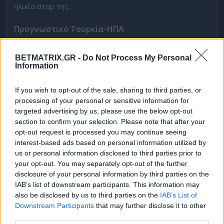
ηλικία σταρ της.
Προγνωστικό Τουρκία-ΗΠΑ
Παγκόσμιο Κύπελλο.
Διάβασα πολύ αυτές τις ημέρες
BETMATRIX.GR -
Do Not Process My Personal
τα κανόνια που βαράνε στη γειτονική μας χώρα για τον
Information
Μοντέλα μετά τον πρόωρο αποκλεισμό της ομάδας και
τις 62 τελικές που δεν κατέληξαν στο τέρμα. Η
If you wish to opt-out of the sale, sharing to third parties, or
processing of your personal or sensitive information for
ομοσπονδία έσπευσε με ανακοίνωσή της να τον
targeted advertising by us, please use the below opt-out
στηρίξει, αλλά αυτά ξέρετε είναι τυπικά, όπως και στην
section to confirm your selection. Please note that after your
Ελλάδα. Ο ίδιος επισήμως λέει «αποτύχαμε», αλλά
opt-out request is processed you may continue seeing
interest-based ads based on personal information utilized by
στους γύρω του, όπως λέει το ρεπορτάζ, έλεγε «τι
us or personal information disclosed to third parties prior to
θέλατε να κάνω, να μπω εγώ να βάλω γκολ; Καλά
your opt-out. You may separately opt-out of the further
παίξαμε αλλά μας γύρισε την πλάτη η τύχη».
disclosure of your personal information by third parties on the
IAB’s list of downstream participants. This information may
Η Τουρκία μπορεί να μην περιμένει τίποτα
also be disclosed by us to third parties on the
IAB’s List of
Downstream Participants
that may further disclose it to other
βαθμολογικό από το ματς με τις ΗΠΑ, αλλά η εικόνα
third parties.
που θα δείξει είναι πολύ σημαντική για τον Ιταλό και