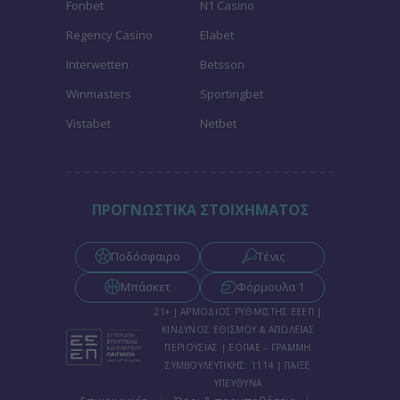
Fonbet
N1 Casino
Regency Casino
Elabet
Interwetten
Betsson
Winmasters
Sportingbet
Vistabet
Netbet
ΠΡΟΓΝΩΣΤΙΚΑ ΣΤΟΙΧΗΜΑΤΟΣ
Ποδόσφαιρο
Τένις
Μπάσκετ
Φόρμουλα 1
21+ | ΑΡΜΟΔΙΟΣ ΡΥΘΜΙΣΤΗΣ ΕΕΕΠ |
ΚΙΝΔΥΝΟΣ ΕΘΙΣΜΟΥ & ΑΠΩΛΕΙΑΣ
ΠΕΡΙΟΥΣΙΑΣ | ΕΟΠΑΕ – ΓΡΑΜΜΗ
ΣΥΜΒΟΥΛΕΥΤΙΚΗΣ: 1114 | ΠΑΙΞΕ
ΥΠΕΥΘΥΝΑ
|
|