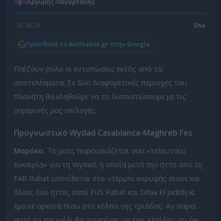
Αργύρης Παγαρτάνης
25.06.26
Πρόσθεσε το BetMatrix.gr στην Google
Παίζουν ρόλο οι εντυπώσεις εκτός από τα
αποτελέσματα; Σε δύο διαφορετικές περιοχές του
πλανήτη θα κληθούμε να το διαπιστώσουμε με τις
σημερινές μας επιλογές.
Προγνωστικό
Wydad Casablanca-Maghreb Fes
Μαρόκο.
Το ματς παρουσιάζεται σαν «τελευταία
ευκαιρία» για τη Wydad, η οποία μετά την ήττα από τη
FAR Rabat υποτίθεται στο ντέρμπι κορυφής έκανε και
άλλες δύο ήττες (από FUS Rabat και Difaa El Jadidi) κι
έμεινε αρκετά πίσω στο κόλπο της τριάδας. Αν πάρει
αυτό το παιχνίδι θα συνεχίσει να έχει ελπίδες, αν όχι