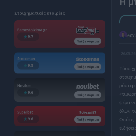
Η μ
Στοιχηματικές εταιρίες
Pamestoixima.gr
Αργ
9.7
Παίξε νόμιμα
26.05.26
Stoiximan
9.8
Παίξε νόμιμα
Τόσα χρ
στοιχημ
ρόστερ.
Novibet
9.6
«τιμωρη
Παίξε νόμιμα
ψέμα να
όλων τω
Superbet
9.6
Οπότε, 
Παίξε νόμιμα
ειδήσει