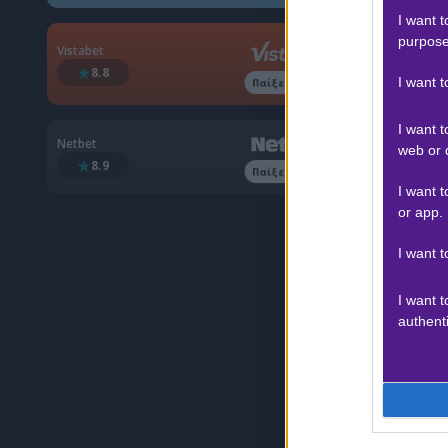
I want t
περιορί
purpose
δηλώθηκ
Vistabet
8.8
Τσουκβέ
I want 
Παίξε νόμιμα
Ντέλε-Μ
I want t
ενσωματ
Netbet
web or d
8.9
Παίξε νόμιμα
Ψάχνω, 
I want t
υπάρχει
or app.
παίξει 
I want t
και μπρ
Νιγηρία
I want t
παίρνου
authenti
κοινότη
αυτό το
Η επιλ
απόδο