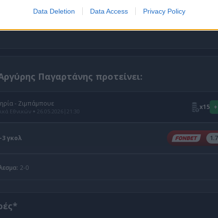
Data Deletion
Data Access
Privacy Policy
ε ένα κλικ τις καλύτερες προσφορές της ημέρας
!
Αργύρης Παγαρτάνης προτείνει:
γηρία - Ζιμπάμπουε
x15
+
|
ικά Εθνικών
26.05.2026
21:30
-3 γκολ
1.
λεσμα:
2-0
ρές*