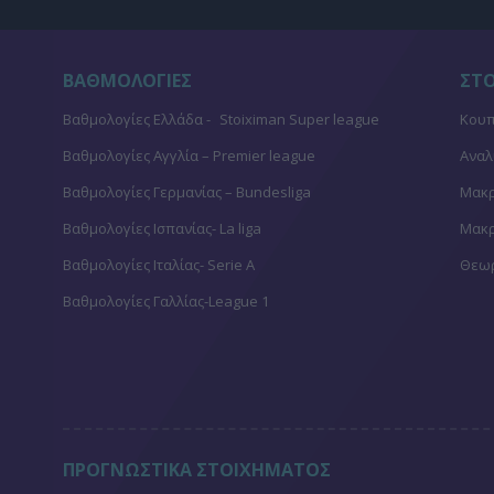
ΒΑΘΜΟΛΟΓΙΕΣ
ΣΤ
Βαθμολογίες Ελλάδα - Stoiximan Super league
Κουπ
Βαθμολογίες Aγγλία – Premier league
Αναλ
Βαθμολογίες Γερμανίας – Bundesliga
Μακρ
Βαθμολογίες Ισπανίας- La liga
Μακρ
Βαθμολογίες Ιταλίας- Serie A
Θεωρ
Βαθμολογίες Γαλλίας-League 1
ΠΡΟΓΝΩΣΤΙΚΑ ΣΤΟΙΧΗΜΑΤΟΣ