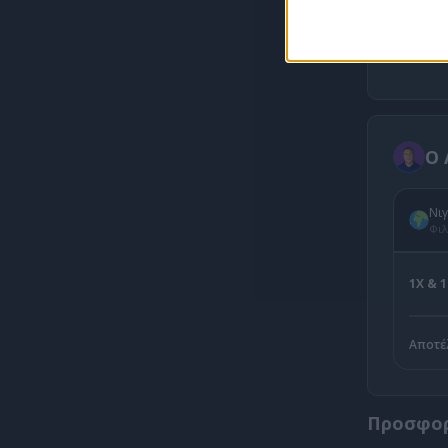
Δείτε μ
Ο 
Νι
Φιλ
1Χ & 1
Αποτέ
Προσφο