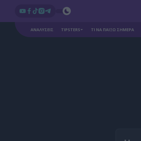
ΑΝΑΛΥΣΕΙΣ
TIPSTERS
ΤΙ ΝΑ ΠΑΙΞΩ ΣΗΜΕΡΑ