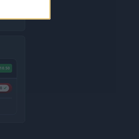
10.50
70