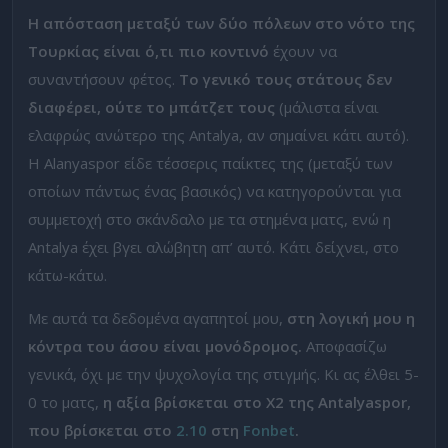
Η απόσταση μεταξύ των δύο πόλεων στο νότο της
Τουρκίας είναι ό,τι πιο κοντινό
έχουν να
συναντήσουν φέτος.
Το γενικό τους στάτους δεν
διαφέρει, ούτε το μπάτζετ τους
(μάλιστα είναι
ελαφρώς ανώτερο της Antalya, αν σημαίνει κάτι αυτό).
Η Alanyaspor είδε τέσσερις παίκτες της (μεταξύ των
οποίων πάντως ένας βασικός) να κατηγορούνται για
συμμετοχή στο σκάνδαλο με τα στημένα ματς, ενώ η
Antalya έχει βγει αλώβητη απ’ αυτό. Κάτι δείχνει, στο
κάτω-κάτω.
Με αυτά τα δεδομένα αγαπητοί μου,
στη λογική μου η
κόντρα του άσου είναι μονόδρομος.
Αποφασίζω
γενικά, όχι με την ψυχολογία της στιγμής. Κι ας έλθει 5-
0 το ματς,
η αξία βρίσκεται στο X2 της Antalyaspor,
που βρίσκεται στο
2.10
στη
Fonbet
.