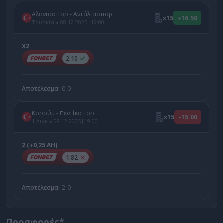
Αλάνιασπορ - Αντάλιασπορ
x15
+16.50
|
Τουρκία
08.12.2025
19:00
X2
2.10
Αποτέλεσμα:
0-0
Κορούμ - Πεντίκσπορ
x15
-15.00
|
1 Λιγκ
08.12.2025
19:00
2 (+0,25 AH)
1.82
Αποτέλεσμα:
2-0
Προσφορές*