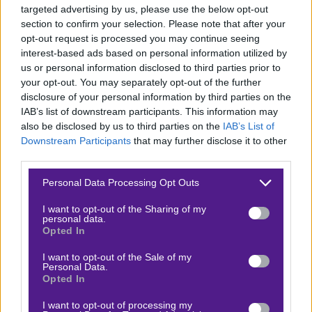
targeted advertising by us, please use the below opt-out
αντιμετώπισε,
αλλά αυτή η αμυντική κατάρρευση δεν
section to confirm your selection. Please note that after your
σημαίνει κάτι;
opt-out request is processed you may continue seeing
interest-based ads based on personal information utilized by
Όχι, μας λένε οι μπουκ. Τίποτα δεν σημαίνει.
Γι’
us or personal information disclosed to third parties prior to
your opt-out. You may separately opt-out of the further
αυτό και την χρίζουν φαβορί στο ματς με την
disclosure of your personal information by third parties on the
Pendikspor, που είναι πρωτοπόρος στην 1.Lig.
IAB’s list of downstream participants. This information may
Εντάξει, δεν παίζει μπαλάρα, αλλά εκτός έδρας τα
also be disclosed by us to third parties on the
IAB’s List of
Downstream Participants
that may further disclose it to other
κλείνει τα ματς,
τα διαχειρίζεται σωστά, και
third parties.
απορροφά πίεση, γι’ αυτό έχει μόνο μία ήττα
Please note that this website/app uses one or more Google
Personal Data Processing Opt Outs
φέτος
μακριά από την έδρα της.
services and may gather and store information including but
not limited to your visit or usage behaviour. You may click to
I want to opt-out of the Sharing of my
Θα δείτε, βέβαια, ότι και
η Pendikspor γνώρισε βαριά
personal data.
grant or deny consent to Google and its third-party tags to
Opted In
ήττα στο κύπελλο, 6-1 από τη Rizespor.
Με τη
use your data for below specified purposes in below Google
consent section.
διαφορά ότι παρατάχθηκε με πολλές αλλαγές και
στην
I want to opt-out of the Sale of my
Personal Data.
ουσία «θυσίασε» το θεσμό, για να κυνηγήσει την
Opted In
επιστροφή της στη Superlig.
Δεν πήγε προφανώς για
I want to opt-out of processing my