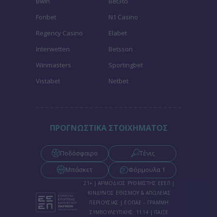
Bwin
Bet365
Fonbet
N1 Casino
Regency Casino
Elabet
Interwetten
Betsson
Winmasters
Sportingbet
Vistabet
Netbet
ΠΡΟΓΝΩΣΤΙΚΑ ΣΤΟΙΧΗΜΑΤΟΣ
Ποδόσφαιρο
Τένις
Μπάσκετ
Φόρμουλα 1
21+ | ΑΡΜΟΔΙΟΣ ΡΥΘΜΙΣΤΗΣ ΕΕΕΠ |
ΚΙΝΔΥΝΟΣ ΕΘΙΣΜΟΥ & ΑΠΩΛΕΙΑΣ
ΠΕΡΙΟΥΣΙΑΣ | ΕΟΠΑΕ – ΓΡΑΜΜΗ
ΣΥΜΒΟΥΛΕΥΤΙΚΗΣ: 1114 | ΠΑΙΞΕ