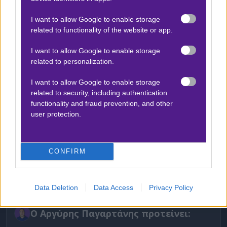
I want to allow Google to enable storage
related to functionality of the website or app.
Δείτε αυτή τη δημοσίευση στο Instagram.
I want to allow Google to enable storage
related to personalization.
I want to allow Google to enable storage
related to security, including authentication
functionality and fraud prevention, and other
user protection.
CONFIRM
Η δημοσίευση κοινοποιήθηκε από το χρήστη betmatrix_gr (@betmatrixgr)
Data Deletion
Data Access
Privacy Policy
Ο Αργύρης Παγαρτάνης προτείνει: