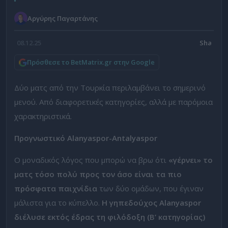
Αργύρης Παγαρτάνης
08.12.25
Πρόσθεσε το BetMatrix.gr στην Google
Δύο ματς από την Τουρκία περιλαμβάνει το σημερινό
μενού. Από διαφορετικές κατηγορίες, αλλά με παρόμοια
χαρακτηριστικά.
Προγνωστικό
Alanyaspor-Antalyaspor
Ο μοναδικός λόγος που μπορώ να βρω ότι
«γέρνει» το
ματς τόσο πολύ προς τον άσο είναι τα πιο
πρόσφατα παιχνίδια
των δύο ομάδων, που έγιναν
μάλιστα για το κύπελλο.
Η γηπεδούχος Alanyaspor
διέλυσε εκτός έδρας τη φιλόδοξη (Β’ κατηγορίας)