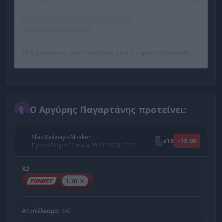
Η δημοσίευση κοινοποιήθηκε από το χρήστη betmatrix_gr (@betmatrixgr)
Ο Αργύρης Παγαρτάνης προτείνει:
Sfax Railways-Msaken
x15
-15.00
|
Πρωτάθλημα Εθνών
29.11.2025
15:00
X2
1.70
Αποτέλεσμα:
3-0