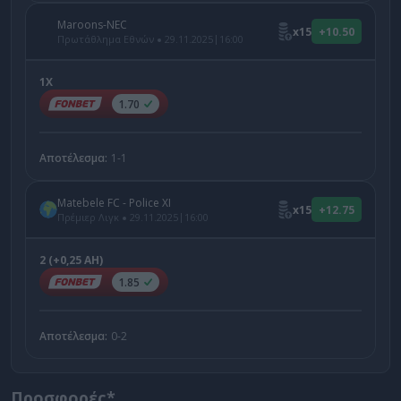
Maroons-NEC
x15
+10.50
|
Πρωτάθλημα Εθνών
29.11.2025
16:00
1X
1.70
Αποτέλεσμα:
1-1
Matebele FC - Police XI
x15
+12.75
|
Πρέμιερ Λιγκ
29.11.2025
16:00
2 (+0,25 AH)
1.85
Αποτέλεσμα:
0-2
Προσφορές*