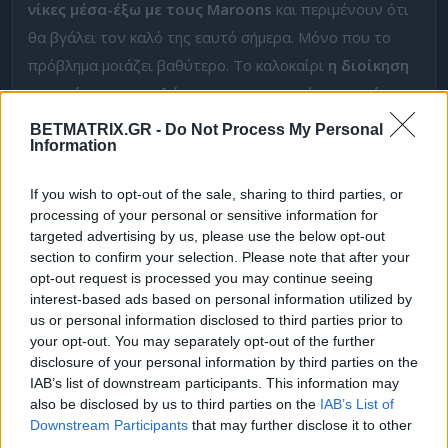
νίκες μέσα-έξω με τους Maroons
και περιμένουν ότι
θα βγάλει τον καλό της εαυτό σήμερα. Μόνο που το
πρόβλημα μοιάζει βαθύτερο. Το καλοκαίρι
η διοίκηση
αποφάσισε να χαλάσει τον πετυχημένο κορμό των
δύο τελευταίων χρόνων
διώχνοντας πάνω από 10
BETMATRIX.GR -
Do Not Process My Personal
Information
παίκτες, με σκοπό βέβαια όχι να υποβαθμίσει την
ομάδα, αλλά το αντίθετο: Να πάρει έμπειρους και
If you wish to opt-out of the sale, sharing to third parties, or
διεθνείς ποδοσφαιριστές.
Το πέτυχε με κάποιους,
processing of your personal or sensitive information for
αλλά η χημεία φαίνεται να χάλασε.
targeted advertising by us, please use the below opt-out
section to confirm your selection. Please note that after your
Είναι πιο ποιοτική ομάδα η NEC, αλλά
οι νέοι παίκτες
opt-out request is processed you may continue seeing
interest-based ads based on personal information utilized by
δεν «πονάνε» την ομάδα,
τουλάχιστον ως τώρα. Η
us or personal information disclosed to third parties prior to
Maroons ανεβαίνει και δεν βλέπω ότι θα είναι τόσο
your opt-out. You may separately opt-out of the further
εύκολη λεία για μια ομάδα με δομικά προβλήματα. Αν
disclosure of your personal information by third parties on the
IAB’s list of downstream participants. This information may
«αναστηθεί» σήμερα η NEC, χαλάλι της. Αλλά
αυτό που
also be disclosed by us to third parties on the
IAB’s List of
έχει αξία είναι το 1Χ της Maroons στο
1,70
της
Downstream Participants
that may further disclose it to other
Fonbet.
third parties.