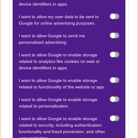
Matebele,
πολύ μεγάλος αριθμός, αλλά
δεν βλέπουν
device identifiers in apps.
ότι τα 6 απ’ αυτά μπήκαν μόνο σ’ ένα ματς, ούτε
ότι έχει δεχτεί 22.
I want to allow my user data to be sent to
Η Police είναι νεοφώτιστη μεν,
Google for online advertising purposes.
αλλά
έχει μεγάλη εμπειρία στην κατηγορία,
και μέχρι
τώρα δείχνει το εντελώς διαφορετικό πρόσωπο,
I want to allow Google to send me
personalized advertising.
πολλή δυσκολία στην επίθεση, αλλά και πολλή
δυνατή άμυνα.
I want to allow Google to enable storage
related to analytics like cookies on web or
Ποιος επικρατεί εδώ;
Οι μπουκ δίνουν φαβορί τη
device identifiers in apps.
γηπεδούχο λόγω έδρας και μιας λογικής του στυλ
I want to allow Google to enable storage
«τόσα γκολ έβαλε μέχρι τώρα, ένα δεν θα το βρει κι
related to functionality of the website or app.
εδώ;
Ενώ η αντίπαλος δεν βάζει γκολ ούτε με αίτηση».
Δεν είναι ακριβώς έτσι. Τουλάχιστον έτσι θέλω να
I want to allow Google to enable storage
related to personalization.
πιστεύω. Το +0,25 ασιατικό της Police XI στο
1,85
στη
Fonbet
(συνδυαστικό 1,57 το Χ2 και 2,35 το Dnb της)
I want to allow Google to enable storage
έχει νόημα να παιχτεί.
related to security, including authentication
functionality and fraud prevention, and other