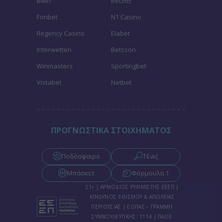
Bwin
Bet365
Fonbet
N1 Casino
Regency Casino
Elabet
Interwetten
Betsson
Winmasters
Sportingbet
Vistabet
Netbet
ΠΡΟΓΝΩΣΤΙΚΑ ΣΤΟΙΧΗΜΑΤΟΣ
Ποδόσφαιρο
Τένις
Μπάσκετ
Φόρμουλα 1
21+ | ΑΡΜΟΔΙΟΣ ΡΥΘΜΙΣΤΗΣ ΕΕΕΠ |
ΚΙΝΔΥΝΟΣ ΕΘΙΣΜΟΥ & ΑΠΩΛΕΙΑΣ
ΠΕΡΙΟΥΣΙΑΣ | ΕΟΠΑΕ – ΓΡΑΜΜΗ
ΣΥΜΒΟΥΛΕΥΤΙΚΗΣ: 1114 | ΠΑΙΞΕ