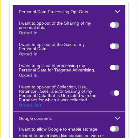
Please note that this website/app uses one or more Google
🎁 Ισχύει ακόμη:
HOT FRIDAY με 515 free δώρα*
Personal Data Processing Opt Outs
services and may gather and store information including but
χωρίς ΚΑΜΙΑ κατάθεση!
🔥
not limited to your visit or usage behaviour. You may click to
I want to opt-out of the Sharing of my
personal data.
grant or deny consent to Google and its third-party tags to
Opted In
Προγνωστικό
Matebele-Police XI
use your data for below specified purposes in below Google
consent section.
I want to opt-out of the Sale of my
Θα κλείσουμε
με το πρωτάθλημα της Μποτσουάνα
Personal Data.
Opted In
και μια αναμέτρηση όπου το σετ αποδόσεων μοιάζει να
έχει βγει ρηχά, από βαθμολογία και στοιχεία
I want to opt-out of processing my
Personal Data for Targeted Advertising.
επιφανειακά.
Η Matebele, ένας μικρός σύλλογος της
Opted In
επαρχίας που επανασυστάθηκε το 2017
κι έχει έδρα
I want to opt-out of Collection, Use,
ένα ταπεινό γηπεδάκι χωριού με μια εξεδρούλα για 500
Retention, Sale, and/or Sharing of my
Personal Data that Is Unrelated with the
άτομα,
έχει έναν βαθμό περισσότερο από τη
Purposes for which it was collected.
Opted Out
σημερινή της αντίπαλο Poilice, που όπως λέει και
το όνομά της ελέγχεται από την αστυνομία.
Google consents
Οι μπουκ βλέπουν τα 17 γκολ που έχει σημειώσει η
I want to allow Google to enable storage
related to advertising like cookies on web or