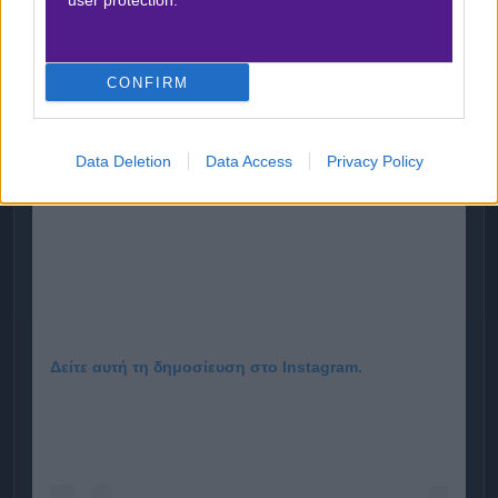
Βγήκε το νέο επεισόδιο
user protection.
Bet Nomad
! Ακολούθησέ μας
στο 🅾
𝐈𝐧𝐬𝐭𝐚𝐠𝐫𝐚𝐦
★ για να μην χάνεις τίποτα!
CONFIRM
Data Deletion
Data Access
Privacy Policy
Δείτε αυτή τη δημοσίευση στο Instagram.