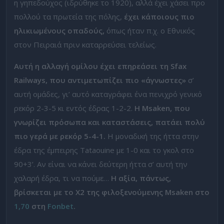
η γηπεδούχος (ιδρύθηκε το 1920), αλλά έχει χάσει προ
πολλού τα πρωτεία της πόλης,
έχει κάποιους πιο
ηλικιωμένους οπαδούς,
όπως ήταν π.χ. ο Εθνικός
στον Πειραιά πριν καταρρεύσει τελείως.
Αυτή η αλλαγή ομίλου έχει επηρεάσει τη Sfax
Railways, που αντιμετωπίζει πιο «άγνωστες»
σ’
αυτή ομάδες, γι’ αυτό καταγράφει ένα πενιχρό γενικό
ρεκόρ 2-3-5 κι εντός έδρας 1-2-2.
Η Msaken, που
γνωρίζει πρόσωπα και καταστάσεις, πατάει πολύ
πιο γερά με ρεκόρ 5-4-1.
Η μοναδική της ήττα στην
έδρα της έμπειρης Tataouine με 1-0 και το γκολ στο
90+3’. Αν είναι να κάνει δεύτερη ήττα σ’ αυτή την
χαλαρή έδρα, τι να πούμε…
Η αξία, πάντως,
βρίσκεται με το X2 της φιλοξενούμενης Msaken στο
1,70
στη
Fonbet
.