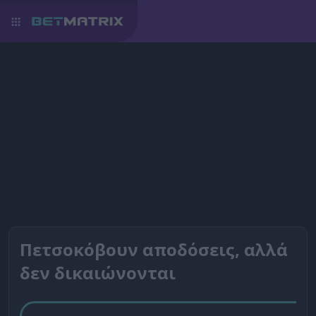
Πετσοκόβουν αποδόσεις, αλλά
δεν δικαιώνονται