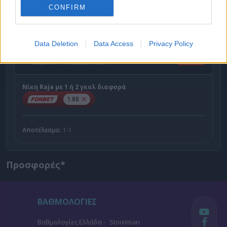
CONFIRM
Αποτέλεσμα:
1-1
Data Deletion
Data Access
Privacy Policy
Ραζά Καζαμπλάνκα - Union Touarga Sport
x15
-15.00
|
Μαρόκο
14.06.2026
18:00
Νίκη Raja με 1 ή 2 γκολ διαφορά
1.88
Αποτέλεσμα:
1-1
Προσφορές*
ΒΑΘΜΟΛΟΓΙΕΣ
Βαθμολογίες Ελλάδα - Stoiximan