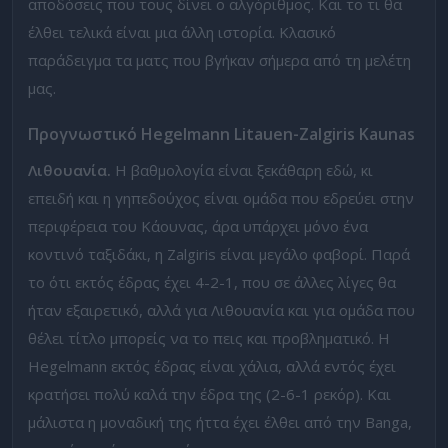
αποδόσεις που τους δίνει ο αλγόριθμος. Και το τι θα
έλθει τελικά είναι μια άλλη ιστορία. Κλασικό
παράδειγμα τα ματς που βγήκαν σήμερα από τη μελέτη
μας.
Προγνωστικό
Hegelman
n
Litauen-Zalgiris Kaunas
Λιθουανία.
Η βαθμολογία είναι ξεκάθαρη εδώ, κι
επειδή και η γηπεδούχος είναι ομάδα που εδρεύει στην
περιφέρεια του Κάουνας, άρα υπάρχει μόνο ένα
κοντινό ταξιδάκι, η Zalgiris είναι μεγάλο φαβορί. Παρά
το ότι εκτός έδρας έχει 4-2-1, που σε άλλες λίγες θα
ήταν εξαιρετικό, αλλά για Λιθουανία και για ομάδα που
θέλει τίτλο μπορείς να το πεις και προβληματικό. Η
Hegelmann εκτός έδρας είναι χάλια, αλλά εντός έχει
κρατήσει πολύ καλά την έδρα της (2-6-1 ρεκόρ). Και
μάλιστα η μοναδική της ήττα έχει έλθει από την Banga,