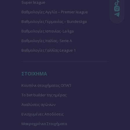
Super league
Βαθμολογίες Aγγλία – Premier league
Βαθμολογίες Γερμανίας – Bundesliga
Βαθμολογίες Ισπανίας- La liga
Βαθμολογίες Ιταλίας- Serie A
Βαθμολογίες Γαλλίας-League 1
ΣΤΟΙΧΗΜΑ
Κουπόνι στοιχήματος ΟΠΑΠ
To bet builder της ημέρας
Αναλύσεις αγώνων
Ενισχυμένες Αποδόσεις
Μακροχρόνια Στοιχήματα