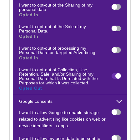
η
την ομάδα στην 5
θέση! Έδιωξαν τον Νοτιοαφρικανό
not limited to your visit or usage behaviour. You may click to
I want to opt-out of the Sharing of my
personal data.
Ντέιβιντς και συμφώνησαν με τον Τυνήσιο Νασρεντίν
grant or deny consent to Google and its third-party tags to
Opted In
use your data for below specified purposes in below Google
Ναμπί. Έναν προπονητή που ξέρει από
consent section.
I want to opt-out of the Sale of my
πρωταθλητισμό, τέτοιες ομάδες αναλαμβάνει, πέρυσι
Personal Data.
Opted In
πήρε το κύπελλο με την Kaizer Chiefs της Νότιας
Αφρικής και στο Μαρόκο έφτιαξε πολύ καλό όνομα με
I want to opt-out of processing my
Personal Data for Targeted Advertising.
την εξαιρετική πορεία της FAR Rabat το 2023/24.
Opted In
Δύο μέρες πριν ανέλαβε ο Ναμπί. Τι θα’ χει προλάβει
I want to opt-out of Collection, Use,
Retention, Sale, and/or Sharing of my
να αλλάξει; Αλλά τα ξέρετε πια οι έμπειροι στο
Personal Data that Is Unrelated with the
Purposes for which it was collected.
στοίχημα, στις καλές ομάδες αρκεί μια φρέσκια
Opted Out
παρουσία στον πάγκο για να αλλάξει την ψυχολογία.
Google consents
Ούτως ή άλλως είναι αφύσικο να μην σκοράρει σε δύο
συνεχόμενα ματς η Raja, ήλθαν και οι δηλώσεις του
I want to allow Google to enable storage
related to advertising like cookies on web or
Ναμπί ότι «έχουμε πολλή ποιότητα στην επίθεση» να
device identifiers in apps.
δώσουν ένα μήνυμα, να περιμένουμε δηλαδή μια πιο
επιθετική ομάδα. Το ρόστερ της Touarga δεν είναι για
I want to allow my user data to be sent to