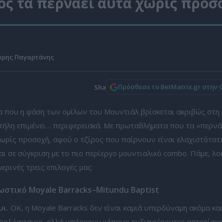
ος τα περνάει αυτά χωρίς προσ
ύρης Παγαρτάνης
Πρόσθεσε το BetMatrix.gr στην 
 που η φάση των ομίλων του Μουντιάλ βρίσκεται ακριβώς στη
στήλη επιμένει… περιφερειακά. Με πρωταθλήματα που τα «περνά
ωρίς προσοχή, αφού ο τζίρος που παίρνουν είναι ελαχιστότατ
αι σε σύγκριση με το πιο περίεργο μουντιαλικό combo. Πάμε, λο
μερινές τρεις επιλογές μας:
ωστικό
Moyale
Barracks
–
Mitundu
Baptist
υι.
ΟΚ, η Moyale Barracks δεν είναι καμιά υπερδύναμη ακόμα κα
ποδόσφαιρο, αλλά υπάρχουν κάποιοι ενδιαφέροντες αστερίσκο