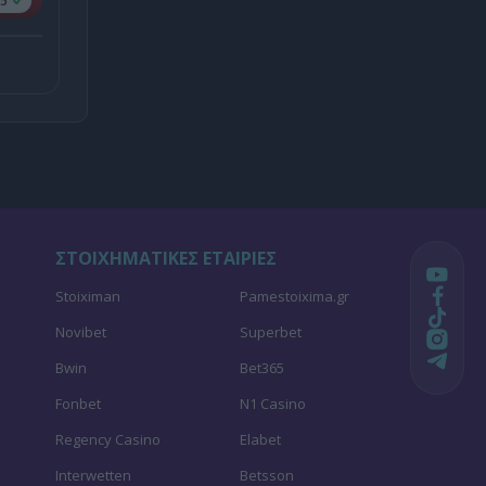
85
ΣΤΟΙΧΗΜΑΤΙΚΕΣ ΕΤΑΙΡΙΕΣ
Stoiximan
Pamestoixima.gr
Novibet
Superbet
Bwin
Bet365
Fonbet
N1 Casino
Regency Casino
Elabet
Interwetten
Betsson