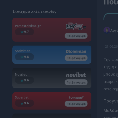
Ποι
Στοιχηματικές εταιρίες
Pamestoixima.gr
Αργ
9.7
Παίξε νόμιμα
21.06.26
Stoiximan
9.8
Παίξε νόμιμα
Την ώρα
της, η 
μπουκ χ
Novibet
9.6
ακόμα κ
Παίξε νόμιμα
στις ση
Superbet
Προγν
9.6
Παίξε νόμιμα
Μαλάο
τοπικό 