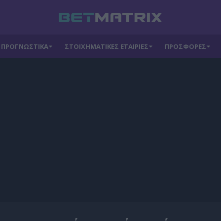
ΠΡΟΓΝΩΣΤΙΚΑ
ΣΤΟΙΧΗΜΑΤΙΚΕΣ ΕΤΑΙΡΙΕΣ
ΠΡΟΣΦΟΡΕΣ