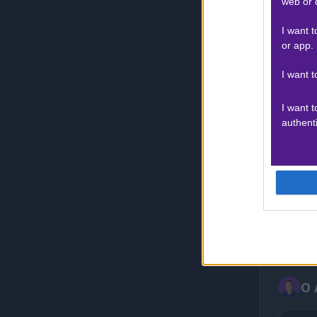
web or d
Η Dinam
έχει μι
I want t
έχει το
or app.
ποδόσφα
I want t
με την 
τελευτα
I want t
authenti
Maxline
αλλά εδ
για να 
τελευτα
Fonbet
Ο 