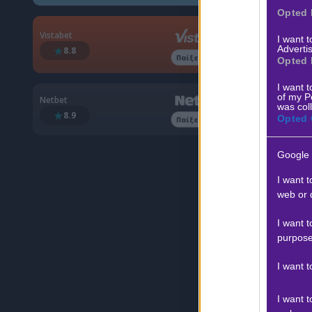
Opted 
κατέρρε
Vistabet
τελευτα
I want 
Advertis
8.8
κομμάτι
Παίξε νόμιμα
Opted 
ανάγκη
I want t
βρίσκω
of my P
Netbet
was col
8.9
Opted 
Παίξε νόμιμα
Προγν
Λευκορ
Google 
προσφέρ
I want t
«εμπάργ
web or d
στην Ου
I want t
ότι… επ
purpose
Ισραήλ 
I want 
βγάλουμ
οι λίγκ
I want t