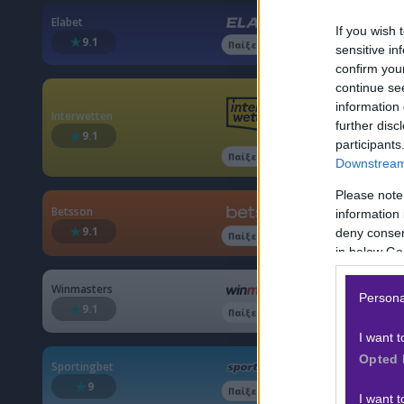
🌐 Το
Elabet
πρωτά
If you wish 
9.1
Παίξε νόμιμα
sensitive in
confirm you
continue se
Προγν
information 
Interwetten
further disc
Μαρόκ
9.1
participants
Παίξε νόμιμα
σημαντι
Downstream 
περπατη
Please note
επικίνδ
Betsson
information 
9.1
deny consent
έχω την
Παίξε νόμιμα
in below Go
και η ι
ότι το 
Winmasters
Persona
9.1
γενικά,
Παίξε νόμιμα
σήμερα 
I want t
Opted 
Sportingbet
Το ενδι
9
Παίξε νόμιμα
επί τρι
I want t