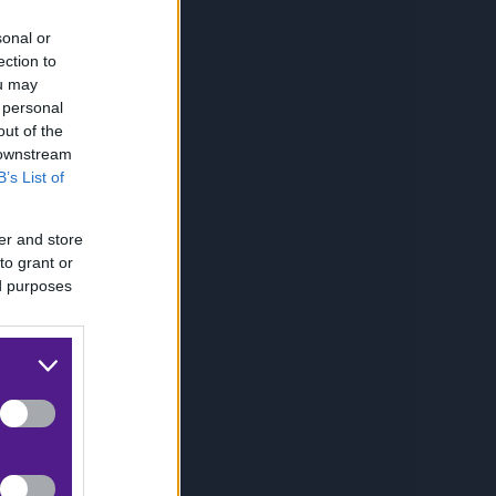
ριστό
υντιάλ
sonal or
ection to
ou may
 personal
out of the
 downstream
B’s List of
ι πιο
από την
er and store
, αλλά
to grant or
ed purposes
ραβήξει,
ονίσω
κάποιος
συνθήκες
υγε ο
νο δεν