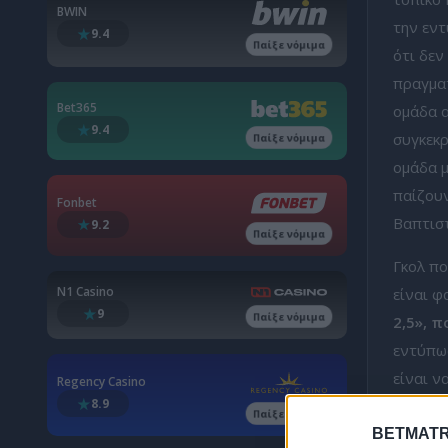
BWIN
την εντ
9.4
Παίξε νόμιμα
ότι δεν
πραγματ
Bet365
ομάδα α
9.4
συγκεκρ
Παίξε νόμιμα
ομάδα μ
παίζουν
Fonbet
Βαπτισ
9.2
Παίξε νόμιμα
Γκολ πο
N1 Casino
είναι φ
9
Παίξε νόμιμα
2,5», π
εντύπωσ
είναι ν
Regency Casino
8.9
γηπεδού
Παίξε νόμιμα
BETMATR