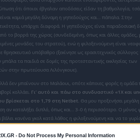
ύπωση ότι όποιοι έβγαλαν αποδόσεις είδαν τη βαθμολογία, τσ
 είναι καμιά μεγάλη δύναμη η γηπεδούχος και… πάπαλα. Στην
ικότητα, υπάρχει διαφορά. Η γηπεδούχος είναι παραδοσιακή 
πό το βορρά της χώρας (συνδεδεμένη, όπως και άλλες ομάδες, 
ιμένες μονάδες του στρατού), ενώ η φιλοξενούμενη είναι νεοφ
ε θρησκευτικό υπόβαθρο (ξεκίνησε ως ερασιτεχνικός σύλλογος 
 μπάλα τα παιδιά σε δομές της προτεσταντικής εκκλησίας των
τών στην πρωτεύουσα Λιλόνγκουε).
λλά δεν μπαίνουν στο Μαλάουι, οπότε κάποιες φορές η ομάδα
αβορί κολλάει.
Γι’ αυτό και πάω στο συνδυαστικό «1Χ και un
ου βρίσκεται στο 1,79 στη Netbet.
Θα μου προξενήσει μεγάλη
η αν καταλήξει διπλό, όπως και… 3-0 ή περισσότερο. Ο μόνος
α βάλει κανένα γκολ κατά λάθος η φιλοξενούμενη και να το γυρίσ
χος με κανένα 2-1, αλλά το ρίσκο είναι ελεγχόμενο.
IX.GR -
Do Not Process My Personal Information