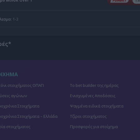
μό Μινσκ Over 1
1.
λεσμα:
1-3
ρές*
ΟΙΧΗΜΑ
όνι στοιχήματος ΟΠΑΠ
To bet builder της ημέρας
ύσεις αγώνων
Ενισχυμένες Αποδόσεις
οχρόνια Στοιχήματα
Ψαγμένα ειδικά στοιχήματα
οχρόνια Στοιχήματα – Ελλάδα
Τζίροι στοιχήματος
ία στοιχήματος
Προσφορές για στοίχημα