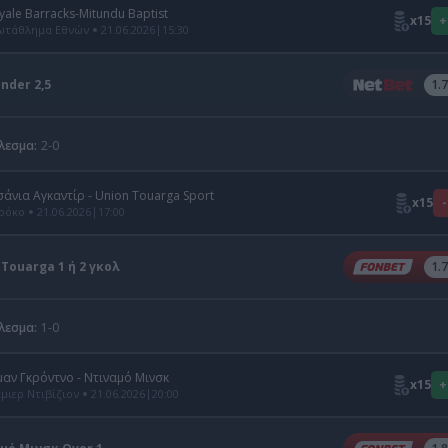
ale Barracks-Mitundu Baptist
x15
+
|
ωτάθλημα Εθνών
21.06.2026
15:30
nder 2,5
1.
λεσμα:
2-0
άνια Αγκαντίρ - Union Touarga Sport
x15
-
|
ρόκο
21.06.2026
17:00
 Touarga 1 ή 2 γκολ
1.
λεσμα:
1-0
αν Γκρόντνο - Ντιναμό Μινσκ
x15
+
|
μιερ Ντιβίζιον
21.06.2026
20:00