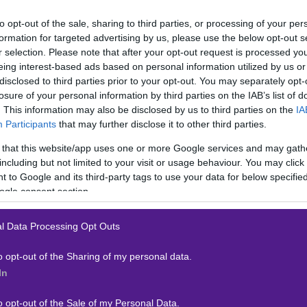
Betmatrix Community
πάει Παγκόσμιο Κύπελλο και τρέχει ξεχω
θλημα! Κάνε τώρα
Εγγραφή
και γίνε ο κορυφαίος tipster του Μο
to opt-out of the sale, sharing to third parties, or processing of your per
για να κερδίσεις
μεγάλα έπαθλα
!
formation for targeted advertising by us, please use the below opt-out s
r selection. Please note that after your opt-out request is processed y
eing interest-based ads based on personal information utilized by us or
ωστικό
Hassania Agadir-Union Touarga Sports
disclosed to third parties prior to your opt-out. You may separately opt-
losure of your personal information by third parties on the IAB’s list of
ο.
Πλησιάζουμε προς το τέλος της λίγκας και το ματς αυτό είναι
. This information may also be disclosed by us to third parties on the
IA
κό για την οικονομία της ουράς, όπως βλέπετε. Η Hassania είνα
Participants
that may further disclose it to other third parties.
μένη ομάδα από την Touarga, έχει και τρεις βαθμούς αβάντζο 
 that this website/app uses one or more Google services and may gath
υνη ζώνη, αν νικήσει σήμερα θα κάνει τεράστιο βήμα παραμονής
including but not limited to your visit or usage behaviour. You may click 
 to Google and its third-party tags to use your data for below specifi
 εντύπωση ότι δεν θα ξεχυθεί και μπροστά. Άμα το πράμα δεν τ
ogle consent section.
σοπαλία δεν είναι καταδικαστική, κάθε άλλο. Με αυτό θέλω να τ
πραγματικό ζόρι το’ χει η Touarga να κάνει κάτι. Ενώ αν το δει 
l Data Processing Opt Outs
 ένα ισόπαλο αποτέλεσμα στο Αγκαντίρ δεν θα’ ταν άσχημο, οι 
την οδηγούν να το δει διαφορετικά.
o opt-out of the Sharing of my personal data.
In
αφέρον για την Touarga είναι ότι το τελευταίο τρίμηνο που έφ
ετίας προπονητής της κι ανέλαβε ο βοηθός του, η ομάδα όχι μό
o opt-out of the Sale of my Personal Data.