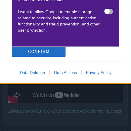
Βγήκε το νέο επεισόδιο
Bet Nomad
!
I want to allow Google to enable storage
related to security, including authentication
Ακολούθησέ μας στο 🅾
𝐈𝐧𝐬𝐭𝐚𝐠𝐫𝐚𝐦
★ για να
functionality and fraud prevention, and other
μη χάνεις τίποτα!
user protection.
CONFIRM
Data Deletion
Data Access
Privacy Policy
Δείτε με ένα κλικ τις καλύτερες προσφορές της ημέρας
!