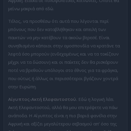
Αφρική. Ειδικά σε πολυφυλετικές κοινωνίες. Οπότε θα
μείνω μακριά από εδώ.
Τέλος, να προσθέσω ότι αυτά που λέγονται περί
μπόνους που δεν καταβλήθηκαν και απειλή των
παικτών να μην κατέβουν τα ακούω βερεσέ. Είναι
συνηθισμένο κάποιοι στην ομοσπονδία να κρατάνε τα
λεφτά όσο μπορούν (ενδεχομένως και να τα τοκίζουν
μέχρι να τα δώσουν) και οι παίκτες δεν θα ρισκάρουν
ποτέ να βρεθούν υπόλογοι στο έθνος για τα φράγκα,
που ούτως ή άλλως οι περισσότεροι βγάζουν χοντρά
στην Ευρώπη.
Αίγυπτος-Ακτή Ελεφαντοστού.
Εδώ η λογική λέει
Ακτή Ελεφαντοστού, αλλά θα μου επιτρέψετε να πάω
ανάποδα. Η Αίγυπτος είναι η πιο βαριά φανέλα στην
Αφρική και αξίζει μεγαλύτερου σεβασμού απ’ όσο της