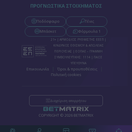
ΠΡΟΓΝΩΣΤΙΚΑ ΣΤΟΙΧΗΜΑΤΟΣ
Ποδόσφαιρο
Τένις
Μπάσκετ
Φόρμουλα 1
21+ | ΑΡΜΟΔΙΟΣ ΡΥΘΜΙΣΤΗΣ ΕΕΕΠ |
ΚΙΝΔΥΝΟΣ ΕΘΙΣΜΟΥ & ΑΠΩΛΕΙΑΣ
ΠΕΡΙΟΥΣΙΑΣ | ΕΟΠΑΕ – ΓΡΑΜΜΗ
ΣΥΜΒΟΥΛΕΥΤΙΚΗΣ: 1114 | ΠΑΙΞΕ
ΥΠΕΥΘΥΝΑ
|
|
Επικοινωνία
Όροι & προυποθέσεις
Πολιτική cookies
Διαχείριση απορρήτου
COPYRIGHT © 2026 BETMATRIX