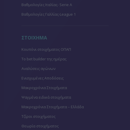
Βαθμολογίες Ιταλίας- Serie A
Βαθμολογίες Γαλλίας-League 1
ΣΤΟΙΧΗΜΑ
Κουπόνι στοιχήματος ΟΠΑΠ
To bet builder της ημέρας
Αναλύσεις αγώνων
Ενισχυμένες Αποδόσεις
Μακροχρόνια Στοιχήματα
Ψαγμένα ειδικά στοιχήματα
Μακροχρόνια Στοιχήματα – Ελλάδα
Τζίροι στοιχήματος
Θεωρία στοιχήματος