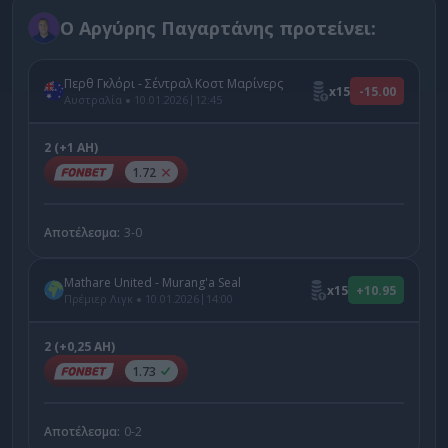
Ο Αργύρης Παγαρτάνης προτείνει:
Περθ Γκλόρι - Σέντραλ Κοστ Μαρίνερς
x15
-15.00
|
Αυστραλία
10.01.2026
12:45
2 (+1 AH)
1.72
Αποτέλεσμα:
3-0
Mathare United - Murang'a Seal
x15
+10.95
|
Πρέμιερ Λιγκ
10.01.2026
14:00
2 (+0,25 AH)
1.73
Αποτέλεσμα:
0-2