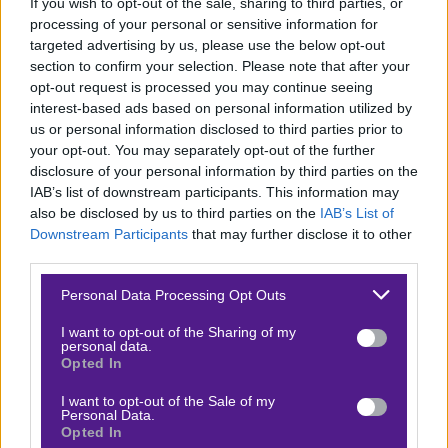
If you wish to opt-out of the sale, sharing to third parties, or
processing of your personal or sensitive information for
Τώρα παίζει δεύτερο συνεχόμενο εκτός, έφερε 0-0 με
targeted advertising by us, please use the below opt-out
τη Zhejiang την Παρασκευή. Είναι μονόδρομος να
section to confirm your selection. Please note that after your
σκοράρει και να καταφέρει να νικήσει. Η Shenzhen δεν
opt-out request is processed you may continue seeing
interest-based ads based on personal information utilized by
είναι κάτι ιδιαίτερο, αλλά ειδικά στην έδρα της τα
us or personal information disclosed to third parties prior to
ανοίγει τα ματς, σκοράρει με σχετική ευκολία (οι δύο
your opt-out. You may separately opt-out of the further
καλύτεροι παίκτες της είναι οι φορ της) και από την
disclosure of your personal information by third parties on the
IAB’s list of downstream participants. This information may
παράδοση μεταξύ τους δείχνει ότι δεν τη φοβάται την
also be disclosed by us to third parties on the
IAB’s List of
συγκεκριμένη αντίπαλο.
Το αμφίσκορο πληρώνει 1,70
Downstream Participants
that may further disclose it to other
στη
Fonbet
.
third parties.
Βγήκε το νέο επεισόδιο
Bet Nomad
!
Please note that this website/app uses one or more Google
Personal Data Processing Opt Outs
services and may gather and store information including but
Ακολούθησέ μας στο 🅾
𝐈𝐧𝐬𝐭𝐚𝐠𝐫𝐚𝐦
★ για να
not limited to your visit or usage behaviour. You may click to
I want to opt-out of the Sharing of my
personal data.
μη χάνεις τίποτα!
grant or deny consent to Google and its third-party tags to
Opted In
use your data for below specified purposes in below Google
consent section.
I want to opt-out of the Sale of my
Personal Data.
Opted In