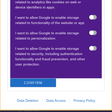
related to analytics like cookies on web or
device identifiers in apps.
Προσφορές*
I want to allow Google to enable storage
related to functionality of the website or app.
I want to allow Google to enable storage
ΒΑΘΜΟΛΟΓΙΕΣ
related to personalization.
Βαθμολογίες Ελλάδα - Stoiximan
Super league
I want to allow Google to enable storage
related to security, including authentication
Βαθμολογίες Aγγλία – Premier league
functionality and fraud prevention, and other
user protection.
Βαθμολογίες Γερμανίας – Bundesliga
Βαθμολογίες Ισπανίας- La liga
Βαθμολογίες Ιταλίας- Serie A
CONFIRM
Βαθμολογίες Γαλλίας-League 1
Data Deletion
Data Access
Privacy Policy
ΣΤΟΙΧΗΜΑ