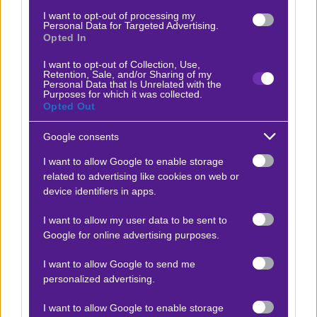
I want to opt-out of processing my
Personal Data for Targeted Advertising.
Opted In
I want to opt-out of Collection, Use,
Retention, Sale, and/or Sharing of my
Personal Data that Is Unrelated with the
Purposes for which it was collected.
Opted Out
Google consents
I want to allow Google to enable storage
Ο Αργύρης Παγαρτάνης προτείνει:
related to advertising like cookies on web or
device identifiers in apps.
Σενζέν Πενγκ Σίτι - Γκουοάν Μπεϊτζίνγκ
x15
-15.00
|
Κίνα
21.04.2026
14:00
I want to allow my user data to be sent to
Google for online advertising purposes.
Goal/goal
I want to allow Google to send me
1.70
personalized advertising.
I want to allow Google to enable storage
Αποτέλεσμα:
0-1