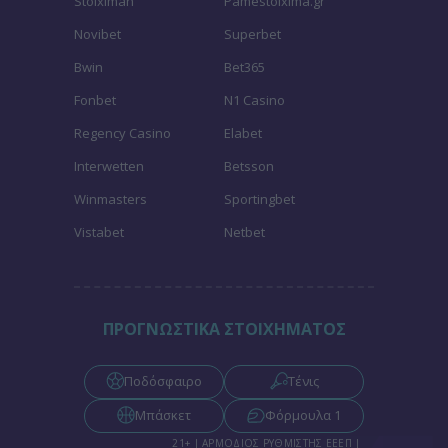
Stoiximan
Pamestoixima.gr
Novibet
Superbet
Bwin
Bet365
Fonbet
N1 Casino
Regency Casino
Elabet
Interwetten
Betsson
Winmasters
Sportingbet
Vistabet
Netbet
ΠΡΟΓΝΩΣΤΙΚΑ ΣΤΟΙΧΗΜΑΤΟΣ
Ποδόσφαιρο
Τένις
Μπάσκετ
Φόρμουλα 1
21+ | ΑΡΜΟΔΙΟΣ ΡΥΘΜΙΣΤΗΣ ΕΕΕΠ |