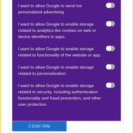
πρωτάθλημα, δίνουν την απόδοση στο αμφίσκορο σε
I want to allow Google to send me
personalized advertising.
σχετικά χαμηλά επίπεδα, οριακά αποδεκτά για τα δικά
μου στοιχηματικά γούστα. Σ
το 1,70 που βρίσκω το
I want to allow Google to enable storage
Goal/goal στη Fonbet
είμαι πρόθυμος να πληρώσω για
related to analytics like cookies on web or
device identifiers in apps.
να μάθω αν θα’ ναι πιο τυχεροί αυτή τη φορά.
I want to allow Google to enable storage
related to functionality of the website or app.
Ο Αργύρης Παγαρτάνης προτείνει:
I want to allow Google to enable storage
related to personalization.
Ayutthaya United FC - Σουχοτάι
I want to allow Google to enable storage
x15
-15.00
|
Τάι Λιγκ 1
04.10.2025
15:30
related to security, including authentication
functionality and fraud prevention, and other
Ayutthaya Over 1,5
user protection.
1.82
CONFIRM
Αποτέλεσμα:
1-1