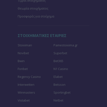
Τζίροι στοιχήματος
Θεωρία στοιχήματος
Προσφορές για στοίχημα
ΣΤΟΙΧΗΜΑΤΙΚΕΣ ΕΤΑΙΡΙΕΣ
Stoiximan
Pamestoixima.gr
Novibet
Superbet
Bwin
Bet365
Fonbet
N1 Casino
Regency Casino
Elabet
Interwetten
Betsson
Winmasters
Sportingbet
Vistabet
Netbet