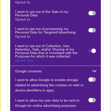
Να περάσουμε μια στοιχηματική βόλτα και από το
Opted In
use your data for below specified purposes in below Google
Ισραήλ.
Στις 23 Ιουλίου οι δύο ομάδες
που τίθενται
consent section.
I want to opt-out of the Sale of my
σήμερα αντιμέτωπες στο πρωτάθλημα, η Hapoel Haifa
Personal Data.
Opted In
από το λιμάνι και η Ironi Kiryat Shmona από το
κιμπούτς του βορρά
τέθηκαν αντιμέτωπες στο Λιγκ
I want to opt-out of processing my
Personal Data for Targeted Advertising.
Καπ,
μια διοργάνωση που τη χρησιμοποιούν ως…
Opted In
ζέσταμα ενόψει του πρωταθλήματος.
Η Ironi νίκησε 1-
I want to opt-out of Collection, Use,
0, μ’ ένα γκολ στο 13’,
σε ματς που παρά την πολλή
Retention, Sale, and/or Sharing of my
Personal Data that Is Unrelated with the
ζέστη και την φανερή ανετοιμότητα των ομάδων είχε
Purposes for which it was collected.
Opted Out
πολύ έντονο ρυθμό, φάσεις και
πάνω από 25 σουτ
εκατέρωθεν, εκ των οποίων τα μισά στα αντίπαλα
Google consents
τέρματα.
Το ότι έμειναν εκεί οι ομάδες, στο στείρο 0-
I want to allow Google to enable storage
1, είναι
μάλλον προϊόν ατυχίας παρά
related to advertising like cookies on web or
ανικανότητας.
device identifiers in apps.
I want to allow my user data to be sent to
Ισχύει αυτό; Κι οι μπουκ περίπου την ίδια άποψη
Google for online advertising purposes.
έχουν. Παρ’ ότι οι ομάδες δεν βγάζουν μάτια στο