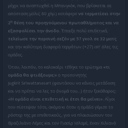
μέχρι να αναπτυχθεί η Μπανγκόκ, που βρίσκεται σε
απόσταση μόλις 80 χλμ.) κατάφερε
να τερματίσει στην
η
2
θέση του προηγούμενου πρωταθλήματος και να
εξασφαλίσει την άνοδο.
Έπαιξε πολύ επιθετικά,
τελείωσε την περσινή σεζόν με 57 γκολ σε 32 ματς
και την καλύτερη διαφορά τερμάτων (+27) απ’ όλες τις
ομάδες.
Όταν, λοιπόν, το καλοκαίρι τέθηκε το ερώτημα
«τι
ομάδα θα φτιάξουμε;»
ο προπονητής
Jugkrit Siriwattanasart (φαντάσου να κάνεις μετάδοση
και να πρέπει να λες το όνομά του…) ήταν ξεκάθαρος:
«Η ομάδα είναι επιθετική κι έτσι θα μείνει».
Λίγοι
τον πίστεψαν τότε, ακόμα κι όταν η ομάδα γέμισε το
ρόστερ της με επιθετικούς, για να πλαισιώσουν τον
Βραζιλιάνο Λέμες και τον Γιασίρ Ισλαμέ, έναν Χιλιανό