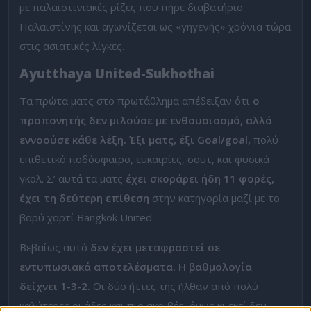
με παλαιστινιακές ρίζες που πήρε διαβατήριο
Παλαιστίνης και αγωνίζεται ως «γηγενής» χρόνια τώρα
στις ασιατικές λίγκες.
Ayutthaya United-Sukhothai
Τα πρώτα ματς στο πρωτάθλημα απέδειξαν ότι
ο
προπονητής δεν μιλούσε με ενθουσιασμό, αλλά
εννοούσε κάθε λέξη.
Έξι ματς, έξι Goal/goal,
πολύ
επιθετικό ποδόσφαιρο, ευκαιρίες, σουτ, και φυσικά
γκολ. Σ’ αυτά τα ματς
έχει σκοράρει ήδη 11 φορές,
έχει τη δεύτερη επίθεση
στην κατηγορία μαζί με το
βαρύ χαρτί Bangkok United.
Βεβαίως αυτό
δεν έχει μεταφραστεί σε
εντυπωσιακά αποτελέσματα. Η βαθμολογία
δείχνει 1-3-2.
Οι δύο ήττες της ήλθαν από πολύ
καλύτερες ομάδες και πιο ακριβές, όμως κι εκεί δεν