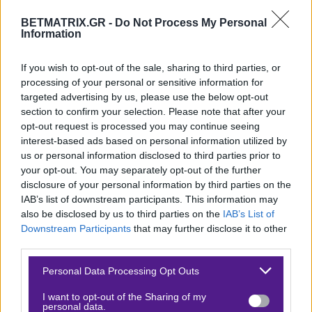
έπαιξε αμυντικά. Εντός έδρας δε, έχει παίξει τα πιο
BETMATRIX.GR -
Do Not Process My Personal
δύσκολα ματς της,
με αποκορύφωμα το αμέσως
Information
προηγούμενο, όταν υποδέχτηκε την υπερδύναμη
If you wish to opt-out of the sale, sharing to third parties, or
Buriram κι έχασε με 4-1.
processing of your personal or sensitive information for
targeted advertising by us, please use the below opt-out
Σήμερα παίζει εντός έδρας
με την Sukhothai, ομάδα
section to confirm your selection. Please note that after your
που έχει ακριβώς το ίδιο ρεκόρ (1-3-2) στη
opt-out request is processed you may continue seeing
βαθμολογία,
αλλά απολογισμό γκολ μόνο 4-5. Στην
interest-based ads based on personal information utilized by
us or personal information disclosed to third parties prior to
άμυνά της δεν μπορεί να έχει εμπιστοσύνη, όπως
your opt-out. You may separately opt-out of the further
φαίνεται, οπότε το να σκοράρει 2+ γκολ είναι
disclosure of your personal information by third parties on the
απαραίτητη προϋπόθεση για να διεκδικήσει τη νίκη με
IAB’s list of downstream participants. This information may
also be disclosed by us to third parties on the
IAB’s List of
ομάδα που είναι στα μέτρα της. Οπότε
το Over 1,5 της
Downstream Participants
that may further disclose it to other
Ayutthaya που βρίσκω στο 1,82 στη Fonbet
είναι
third parties.
δίκαιο.
Please note that this website/app uses one or more Google
Personal Data Processing Opt Outs
services and may gather and store information including but
Hapoel Haifa-Ironi Kiryat Shmona
not limited to your visit or usage behaviour. You may click to
I want to opt-out of the Sharing of my
personal data.
grant or deny consent to Google and its third-party tags to