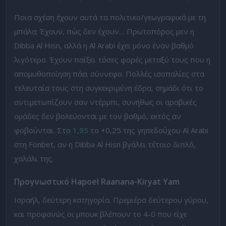
Ποια σχέση έχουν αυτά τα πολιτικο/γεωγραφικά με τη
μπάλα; Έχουν, πώς δεν έχουν… Πρωτοπόρος μεν η
Dibba Al Hisn, αλλά η Al Arabi έχει μόνο έναν βαθμό
λιγότερο. Έχουν παίξει τόσες φορές μεταξύ τους που η
απομυθοποίηση πάει σύννεφο. Πολλές ισοπαλίες στα
τελευταία τους στη συγκεκριμένη έδρα, σημάδι ότι το
αντιμετωπίζουν σαν ντέρμπι, συνήθως οι αραβικές
ομάδες δεν βολεύονται με τον βαθμό, εκτός αν
φοβούνται. Στο
1,95
το +0,25 της γηπεδούχου Al Arabi
στη Fonbet, αν η Dibba Al Hisn βγάλει τέτοιο διπλό,
χαλάλι της.
Προγνωστικό
Hapoel
Raanana-
Kiryat
Yam
Ισραήλ, δεύτερη κατηγορία. Πρεμιέρα δεύτερου γύρου,
και προφανώς οι μπουκ βλέπουν το 4-0 που είχε