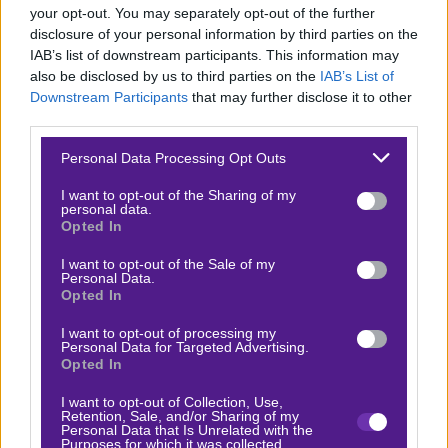
στις 16 ομάδες με ρεκόρ 2-2-8 και την CR Temouchent
your opt-out. You may separately opt-out of the further
disclosure of your personal information by third parties on the
στην δεύτερη με ρεκόρ 7-4-1 (εκ των οποίων 5-0-0
IAB’s list of downstream participants. This information may
εκτός έδρας!) και δεν μπορείς παρά να δώσεις δίκιο
also be disclosed by us to third parties on the
IAB’s List of
στον μπουκ, που βγαίνει με την φιλοξενούμενη φαβορί.
Downstream Participants
that may further disclose it to other
third parties.
Αλλά… Η έδρα είναι περίεργο πράγμα στην Αλγερία.
Ακόμα και ο πολύ καλύτερος στο γήπεδο ζορίζεται. Σε
Please note that this website/app uses one or more Google
Personal Data Processing Opt Outs
services and may gather and store information including but
τέτοια έδρα παραδοσιακή, όπως αυτή της Arbaa, που
not limited to your visit or usage behaviour. You may click to
I want to opt-out of the Sharing of my
έχει και ιστορία πρόσφατη στη Ligue 1, η Temouchent
personal data.
grant or deny consent to Google and its third-party tags to
Opted In
δεν είναι σωστό να δίνεται φαβορί, λόγω του νόμου
use your data for below specified purposes in below Google
consent section.
της ποδοσφαιρικής βαρύτητας. Θα μου πεις, πέντε
I want to opt-out of the Sale of my
Personal Data.
διπλά έχει, ξέρει πώς γίνεται. Αλλά σε έδρες πιο σοφτ
Opted In
απ’ αυτή που θα παίξει σήμερα. Στο 1,75 το +0,25 της
I want to opt-out of processing my
Arbaa στη Bet365.
Personal Data for Targeted Advertising.
Opted In
Βγήκε το νέο επεισόδιο
Bet Nomad
!
I want to opt-out of Collection, Use,
Ακολούθησέ μας στο 🅾
𝐈𝐧𝐬𝐭𝐚𝐠𝐫𝐚𝐦
★ για να
Retention, Sale, and/or Sharing of my
Personal Data that Is Unrelated with the
μη χάνεις τίποτα!
Purposes for which it was collected.