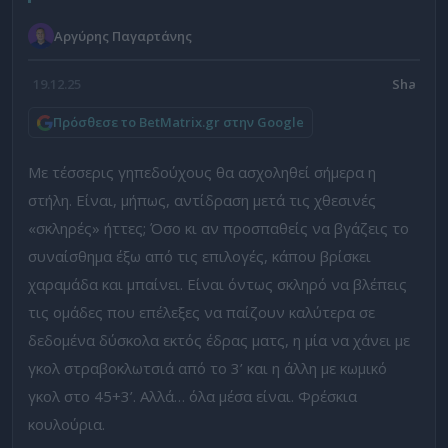
Αργύρης Παγαρτάνης
19.12.25
Πρόσθεσε το BetMatrix.gr στην Google
Με τέσσερις γηπεδούχους θα ασχοληθεί σήμερα η
στήλη. Είναι, μήπως, αντίδραση μετά τις χθεσινές
«σκληρές» ήττες; Όσο κι αν προσπαθείς να βγάζεις το
συναίσθημα έξω από τις επιλογές, κάπου βρίσκει
χαραμάδα και μπαίνει. Είναι όντως σκληρό να βλέπεις
τις ομάδες που επέλεξες να παίζουν καλύτερα σε
δεδομένα δύσκολα εκτός έδρας ματς, η μία να χάνει με
γκολ στραβοκλωτσιά από το 3’ και η άλλη με κωμικό
γκολ στο 45+3’. Αλλά… όλα μέσα είναι. Φρέσκια
κουλούρια.