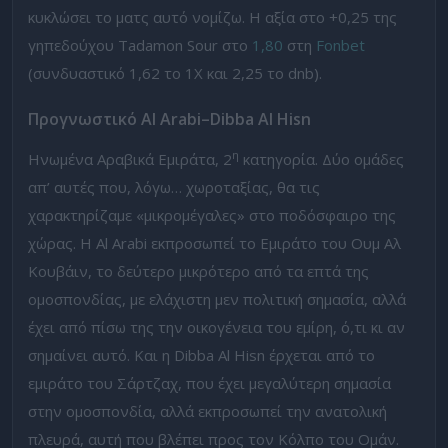
κυκλώσει το ματς αυτό νομίζω. Η αξία στο +0,25 της
γηπεδούχου Tadamon Sour στο
1,80
στη
Fonbet
(συνδυαστικό 1,62 το 1Χ και 2,25 το dnb).
Προγνωστικό
Al
Arabi
–
Dibba
Al
H
i
sn
η
Ηνωμένα Αραβικά Εμιράτα, 2
κατηγορία. Δύο ομάδες
απ’ αυτές που, λόγω… χωροταξίας, θα τις
χαρακτηρίζαμε «μικρομέγαλες» στο ποδόσφαιρο της
χώρας. H Al Arabi εκπροσωπεί το Εμιράτο του Ουμ Αλ
Κουβάιν, το δεύτερο μικρότερο από τα επτά της
ομοσπονδίας, με ελάχιστη μεν πολιτική σημασία, αλλά
έχει από πίσω της την οικογένεια του εμίρη, ό,τι κι αν
σημαίνει αυτό. Και η Dibba Al Hisn έρχεται από το
εμιράτο του Σάρτζαχ, που έχει μεγαλύτερη σημασία
στην ομοσπονδία, αλλά εκπροσωπεί την ανατολική
πλευρά, αυτή που βλέπει προς τον Κόλπο του Ομάν.