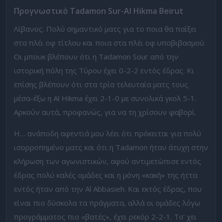
Προγνωστικό
Tadamon Sur-Al Hikma Beirut
Λίβανος. Πολύ σημαντικό ματς για το ποια θα παίξει
στα πλέι οφ τίτλου και ποια στα πλέι οφ υποβιβασμού.
Οι μπουκ βλέπουν ότι η Tadamon Sour από την
ιστορική πόλη της Τύρου έχει 0-2-2 εντός έδρας. Κι
επίσης βλέπουν ότι στα τρία τελευταία ματς τους
μέσα-έξω η Al Hikma έχει 2-1-0 με συνολικά γκολ 5-1.
Αρκούν αυτά, προφανώς, για να τη χρίσουν φαβορί.
Η… ανάποδη αφεντιά μου λέει ότι πρόκειται για πολύ
ισορροπημένο ματς και ότι η Tadamon ήταν άτυχη στην
κλήρωση των αγωνιστικών, αφού αντιμετώπισε εντός
έδρας πολύ καλές ομάδες και η μόνη «κακή» της ήττα
εντός ήταν από την Al Abbasieh. Και εκτός έδρας, που
είναι πιο δύσκολα τα πράγματα, αλλά οι ομάδες λόγω
προγράμματος πιο «βατές», έχει ρεκόρ 2-2-1. Το’ χει