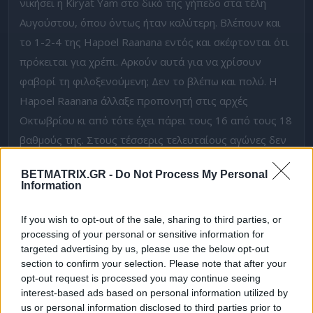
νικήσει η Kiryat Yam στο δικό της γήπεδο στα τέλη
Αυγούστου, όπου όντως ήταν καλύτερη. Βλέπουν και
το 1-2-4 της Hapoel Raanana εντός και σκέφτονται ότι
πρόκειται για χρέπι. Αρκούν αυτά για να χρίσουν
φαβορί τη φιλοξενούμενη; Δεν το βλέπω και πολύ. Η
Hapoel Raanana άλλαξε προπονητή στις αρχές
Οκτωβρίου κι από τότε έχει πάρει τους 16 από τους 18
βαθμούς της. Στους τέσσερις τελευταίους αγώνες δεν
έχει χάσει. Δείχνει πολύ πιο σταθερή. Αυτή η Kiryat Yam
BETMATRIX.GR -
Do Not Process My Personal
είναι περίεργη ομάδα, ύπουλη θα τη χαρακτήριζα, αλλά
Information
όχι και να μου τη δίνουν φαβορί. Στο
1,80
το +0,25 της
Hapoel Raanana στη Fonbet.
If you wish to opt-out of the sale, sharing to third parties, or
processing of your personal or sensitive information for
Προγνωστικό
RC Arbaa-CR Temouchent
targeted advertising by us, please use the below opt-out
section to confirm your selection. Please note that after your
η
Αλγερία, 2
κατηγορία. Εδώ θα το παραδεχτώ, είναι
opt-out request is processed you may continue seeing
interest-based ads based on personal information utilized by
η
αντίδραση από χθες. Βλέπεις την Arbaa στην 14
θέση
us or personal information disclosed to third parties prior to