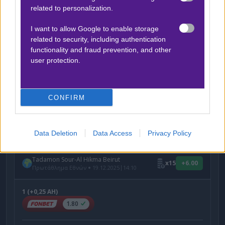
related to personalization.
I want to allow Google to enable storage
Η δημοσίευση κοινοποιήθηκε από το χρήστη betmatrix_gr (@betmatrixgr)
related to security, including authentication
functionality and fraud prevention, and other
user protection.
Δείτε με ένα κλικ τις καλύτερες προσφορές* της
ημέρας
!
CONFIRM
Ο Αργύρης Παγαρτάνης προτείνει:
Data Deletion
Data Access
Privacy Policy
Tadamon Sour-Al Hikma Beirut
x15
+6.00
|
Πρωτάθλημα Εθνών
19.12.2025
14:10
1 (+0,25 AH)
1.80