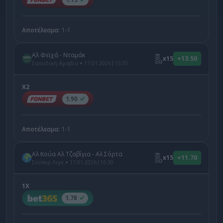
Αποτέλεσμα:
1-1
Αλ Φεϊχά - Νταμάκ
x15
+13.50
|
Σαουδική Αραβία
17.01.2026
15:35
X2
1.90
Αποτέλεσμα:
1-1
Αλ Κούα Αλ Τζαβίγια - Αλ Σόρτα
x15
+11.70
|
Σούπερ Λιγκ
17.01.2026
16:30
1X
1.78