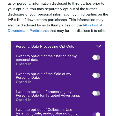
Προγνωστικό
Al Quwa Al Jawiya-Al Shorta
us or personal information disclosed to third parties prior to
your opt-out. You may separately opt-out of the further
Ιράκ.
Το… Παναθηναϊκός-Ολυμπιακός της χώρας,
disclosure of your personal information by third parties on the
ειδικά τα τελευταία χρόνια. Δύο ομάδες από τη
IAB’s list of downstream participants. This information may
Βαγδάτη, με παραδοσιακές σχέσης με τους αρμούς του
also be disclosed by us to third parties on the
IAB’s List of
Downstream Participants
that may further disclose it to other
κράτους (η πρώτη είναι η ομάδα της αεροπορίας και η
third parties.
δεύτερη της αστυνομίας). Από τα μεγαλύτερα ντέρμπι
Please note that this website/app uses one or more Google
Personal Data Processing Opt Outs
της περιοχής ολόκληρης. Νομίζω ότι δεν χρειάζεται να
services and may gather and store information including but
γράψουμε πολλά. Μόνο κάτι που στοιχηματικά δεν
not limited to your visit or usage behaviour. You may click to
I want to opt-out of the Sharing of my
personal data.
ενδιαφέρει και τόσο, αλλά ενδεχομένως να μας κάνει
grant or deny consent to Google and its third-party tags to
Opted In
use your data for below specified purposes in below Google
να ντραπούμε: Επιτρέπονται οπαδοί και των δύο
consent section.
I want to opt-out of the Sale of my
ομάδων! Τέλος πάντων… Αυτόν τον φαβοριτισμό της Al
Personal Data.
Opted In
Shorta δεν τον καταλαβαίνω, μπορεί να’ χει μεγαλύτερη
ευχέρεια στο γκολ, αλλά σε τέτοια ντέρμπι παίζουν
I want to opt-out of processing my
Personal Data for Targeted Advertising.
ρόλο και άλλα πράγματα. Οπότε π
άμε με το 1Χ της
Opted In
γηπεδούχου, το βρίσκω στο
1,78
στην
Bet365
.
I want to opt-out of Collection, Use,
Retention, Sale, and/or Sharing of my