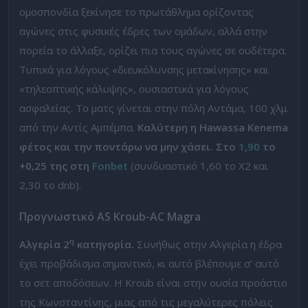
ομοσπονδία ξεκίνησε το πρωτάθλημα ορίζοντας
αγώνες στις φυσικές έδρες των ομάδων, αλλά στην
πορεία το άλλαξε, ορίζει πια τους αγώνες σε ουδέτερα.
Τυπικά για λόγους «διευκόλυνσης μετακίνησης» και
«τηλεοπτικής κάλυψης», ουσιαστικά για λόγους
ασφαλείας. Το ματς γίνεται στην πόλη Αντάμα, 100 χλμ.
από την Αντίς Αμπέμπα.
Καλύτερη η Hawassa Kenema
φέτος και την ποντάρω να μην χάσει. Στο
1,90
το
+0,25 της στη
Fonbet
(συνδυαστικό 1,60 το Χ2 και
2,30 το dnb).
Προγνωστικό
AS Kroub-AC Magra
η
Αλγερία 2
κατηγορία.
Συνήθως στην Αλγερία η έδρα
έχει προβάδισμα σημαντικό, κι αυτό βλέπουμε σ’ αυτό
το σετ αποδόσεων. Η Kroub είναι στην ουσία προάστιο
της Κωνσταντίνης, μιας από τις μεγαλύτερες πόλεις