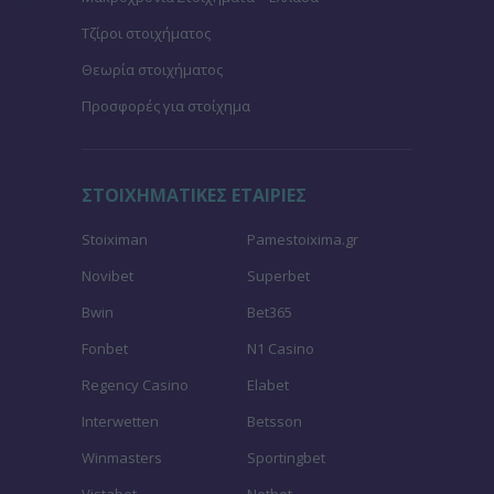
Τζίροι στοιχήματος
Θεωρία στοιχήματος
Προσφορές για στοίχημα
ΣΤΟΙΧΗΜΑΤΙΚΕΣ ΕΤΑΙΡΙΕΣ
Stoiximan
Pamestoixima.gr
Novibet
Superbet
Bwin
Bet365
Fonbet
N1 Casino
Regency Casino
Elabet
Interwetten
Betsson
Winmasters
Sportingbet
Vistabet
Netbet