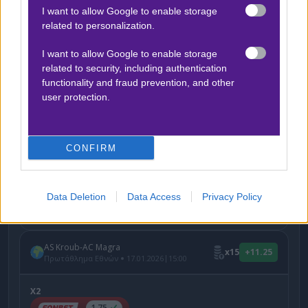
Δείτε με ένα κλικ τις καλύτερες προσφορές της ημέρας
!
I want to allow Google to enable storage
related to personalization.
I want to allow Google to enable storage
related to security, including authentication
Ο Αργύρης Παγαρτάνης προτείνει:
functionality and fraud prevention, and other
user protection.
Ethiopia Bunna-Hawassa Kenema
x15
+6.75
|
Πρωτάθλημα Εθνών
17.01.2026
14:00
CONFIRM
2 (+0,25 AH)
1.90
Data Deletion
Data Access
Privacy Policy
Αποτέλεσμα:
1-1
AS Kroub-AC Magra
x15
+11.25
|
Πρωτάθλημα Εθνών
17.01.2026
15:00
X2
1.75