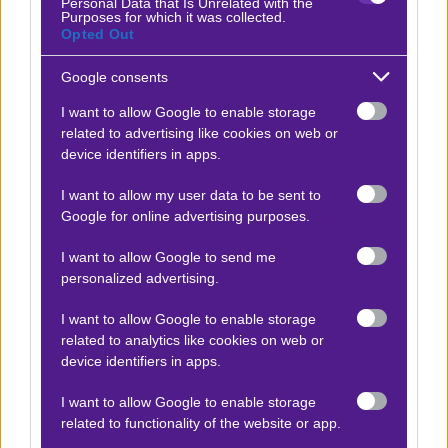
Προγνωστικό
Bouri-Umm Al Hasan
Personal Data that Is Unrelated with the
Purposes for which it was collected.
Opted Out
η
Μπαχρέιν 2
κατηγορία.
Επίσης κι εδώ κάπως
υπερβολικός ο φαβοριτισμός της φιλοξενούμενης
Google consents
ομάδας. Πρόκειται για δύο συλλόγους
I want to allow Google to enable storage
«περιφερειακούς», αν είναι δόκιμο να τους
related to advertising like cookies on web or
device identifiers in apps.
χαρακτηρίσουμε έτσι, δεδομένου ότι το Μπαχρέιν είναι
στην ουσία ένα μικρό νησί. Αλλά δεν έχουν έδρα στη
I want to allow my user data to be sent to
Μανάμα. Αναμετρώνται από το 2022, που η
Google for online advertising purposes.
η
φιλοξενούμενη ανέβηκε στη 2
κατηγορία του
I want to allow Google to send me
Μπαχρέιν, και η Bouri που βρισκόταν εκεί από πιο
personalized advertising.
παλιά μετράει 3/3 νίκες όταν την υποδέχεται. Αυτό δεν
I want to allow Google to enable storage
σημαίνει ότι θα νικήσει και σήμερα, όμως δείχνει ότι
related to analytics like cookies on web or
δεν είναι τόσο εύκολα τα πράγματα για τη
device identifiers in apps.
φιλοξενούμενη, όσο προεξοφλούν οι μπουκ.
Στο
I want to allow Google to enable storage
1,70
το 1Χ στη
Fonbet
.
related to functionality of the website or app.