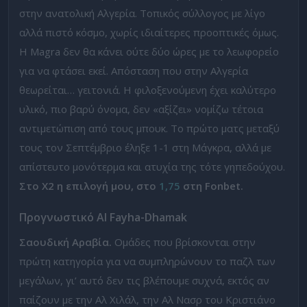
στην ανατολική Αλγερία. Τοπικός σύλλογος με λίγο
αλλά πιστό κόσμο, χωρίς ιδιαίτερες προοπτικές όμως.
Η Magra δεν θα κάνει ούτε δύο ώρες με το λεωφορείο
για να φτάσει εκεί. Απόσταση που στην Αλγερία
θεωρείται… γειτονιά. Η φιλοξενούμενη έχει καλύτερο
υλικό, πιο βαρύ όνομα, δεν «αξίζει» νομίζω τέτοια
αντιμετώπιση από τους μπουκ. Το πρώτο ματς μεταξύ
τους τον Σεπτέμβριο έληξε 1-1 στη Μάγκρα, αλλά με
απίστευτο μονότερμα και ατυχία της τότε γηπεδούχου.
Στο Χ2 η επιλογή μου, στο
1,75
στη Fonbet.
Προγνωστικό
Al Fayha-Dhamak
Σαουδική Αραβία.
Ομάδες που βρίσκονται στην
πρώτη κατηγορία για να συμπληρώνουν το παζλ των
μεγάλων, γι’ αυτό δεν τις βλέπουμε συχνά, εκτός αν
παίζουν με την Αλ Χιλάλ, την Αλ Νασρ του Κριστιάνο