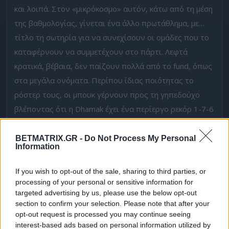
και λοιπά. Στον «μικρόκοσμο» αυτόν, κάτω από τη μέση
της βαθμολογίας, γίνεται ένα άλλο πρωτάθλημα, με…
τίτλο τη σωτηρία για να συνεχίσουν οι ομάδες που το
καταφέρνουν να συμμετέχουν στο πάρτι. Λεφτά
κρατικά, βέβαια, δεν παίζουν πολλά από το fund, όπως
στα μεγάλα ονόματα. Περίπου ίδιας ποιότητας το
ρόστερ τους, οι μπουκ γέρνουν προς τη γηπεδούχο
βλέποντας ότι η Dhamak έχει ένα περίεργο ρεκόρ 1-7-6
στη λίγκα, πλην όμως εκτός έδρας έχει πάρει
περισσότερους βαθμούς από εντός και στην ουσία,
BETMATRIX.GR -
Do Not Process My Personal
Information
λόγω έλλειψης κόσμου, δεν υπάρχει πίεση.
Χαρακτηριστικά να γράψω ότι στα 11 ματς μεταξύ τους
If you wish to opt-out of the sale, sharing to third parties, or
στην έδρα της Al Fayha από το 2005 μόνο σε δύο έχουν
processing of your personal or sensitive information for
targeted advertising by us, please use the below opt-out
επικρατήσει οι γηπεδούχοι.
Στο
1,90
το Χ2 της
section to confirm your selection. Please note that after your
Dhamak στη Fonbet.
opt-out request is processed you may continue seeing
interest-based ads based on personal information utilized by