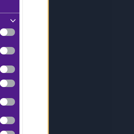
ο
 ότι
 mid
ut. Δεν
ν
 μάλιστα
γο, οι
ου ο
er σε
αιρίες
.