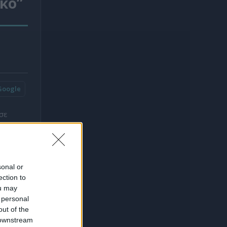
ικό”
Google
σε
 χαρίζει
και
ο για το
sonal or
ection to
ou may
 personal
out of the
 downstream