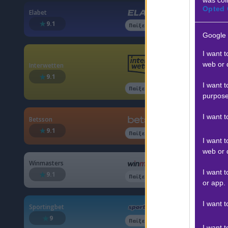
στοιχήμ
Opted 
Elabet
παιχνίδ
9.1
Παίξε νόμιμα
υπερέχε
Google 
range κ
I want t
είναι τ
web or d
Interwetten
9.1
Ισπανία
I want t
Παίξε νόμιμα
νιώθει 
purpose
μπουκ α
I want 
Betsson
Παναθην
9.1
Παίξε νόμιμα
αυτό το
I want t
web or d
Δείτε μ
Winmasters
I want t
9.1
Παίξε νόμιμα
or app.
I want t
Sportingbet
Ο 
9
Παίξε νόμιμα
I want t