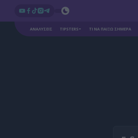
ΑΝΑΛΥΣΕΙΣ
TIPSTERS
ΤΙ ΝΑ ΠΑΙΞΩ ΣΗΜΕΡΑ