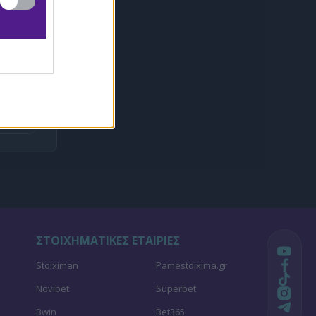
25.00
3
ΣΤΟΙΧΗΜΑΤΙΚΕΣ ΕΤΑΙΡΙΕΣ
Stoiximan
Pamestoixima.gr
Novibet
Superbet
Bwin
Bet365