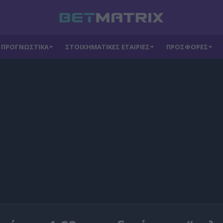
ΠΡΟΓΝΩΣΤΙΚΑ
ΣΤΟΙΧΗΜΑΤΙΚΕΣ ΕΤΑΙΡΙΕΣ
ΠΡΟΣΦΟΡΕΣ