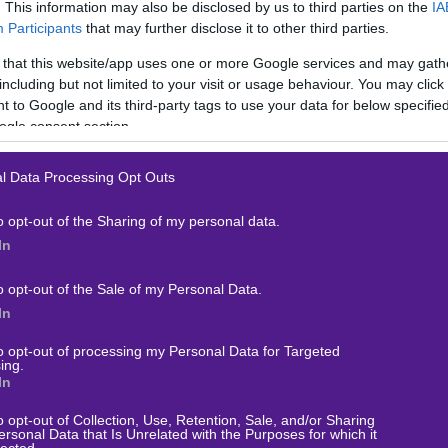
. This information may also be disclosed by us to third parties on the
IA
 του Αταμάν πήρε τα δυο πρώτα ματς στην Ισπανία, αλλά η Βα
Participants
that may further disclose it to other third parties.
ε με δύο μπρέικ στην Αθήνα και κάπως έτσι οδηγηθήκαμε στο 2-
 that this website/app uses one or more Google services and may gath
 5. Το μομέντουμ είναι με τους Ισπανούς. Η έδρα και πάλι στο
including but not limited to your visit or usage behaviour. You may click 
ν και μόνο παράγοντας δεν ήταν οι έδρες σε αυτή τη σειρά. Η
 to Google and its third-party tags to use your data for below specifi
τητα είναι ατού των Ισπανών στη φετινή σεζόν. Από την άλλη,
ogle consent section.
α είναι στην πλευρά του Παναθηναϊκού, ο οποίος δεδομένα έχει
ερες προσωπικότητες στο ρόστερ του.
l Data Processing Opt Outs
o opt-out of the Sharing of my personal data.
Εσείς μπήκατε στο νέο
Community του Betmatrix
; Για να δω τι tips
In
ίστε… Οι 3 κορυφαίοι για τον
μήνα Μάιο
κερδίζουν σούπερ δώρα
o opt-out of the Sale of my Personal Data.
ατικά ήταν λάθος να ποντάρουμε σε νικητές σε όλη τη σειρά. Αν
In
υ περίμενα τα 3/4 αποτελέσματα μέχρι στιγμής. Για σήμερα… θα
to opt-out of processing my Personal Data for Targeted
 για μένα και για την παρέα του
συνδρομητικού καναλιού
.
ing.
In
δια ταύτα…
o opt-out of Collection, Use, Retention, Sale, and/or Sharing
ς τις καταστάσεις, το λέω συνέχεια, αξίζει να ποντάρουμε σε ει
ersonal Data that Is Unrelated with the Purposes for which it
lected.