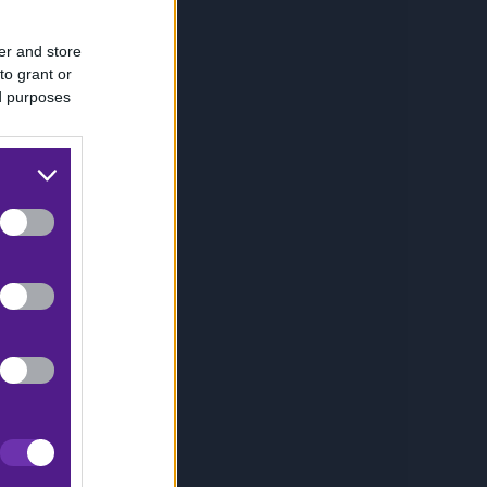
 με τον
er and store
Μονακό
to grant or
ed purposes
τονται
 μπορεί
η και
κόμα
 ομάδα
α