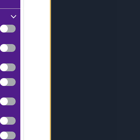
ορ.
25.00
5