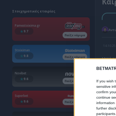
Και
Στοιχηματικές εταιρίες
Pamestoixima.gr
Αντ
9.7
Παίξε νόμιμα
14.10.25
Stoiximan
9.8
Παίξε νόμιμα
Μετά το
παρακολ
BETMATR
θα διε
Novibet
9.6
αλλά στ
If you wish 
Παίξε νόμιμα
sensitive in
Ντουμπ
confirm you
Superbet
Φενέ
continue se
9.6
Παίξε νόμιμα
information 
Οι δυο 
further disc
participants
αμφότερ