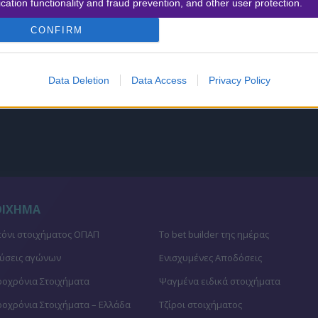
cation functionality and fraud prevention, and other user protection.
CONFIRM
Data Deletion
Data Access
Privacy Policy
ΟΙΧΗΜΑ
όνι στοιχήματος ΟΠΑΠ
To bet builder της ημέρας
ύσεις αγώνων
Ενισχυμένες Αποδόσεις
οχρόνια Στοιχήματα
Ψαγμένα ειδικά στοιχήματα
οχρόνια Στοιχήματα – Ελλάδα
Τζίροι στοιχήματος