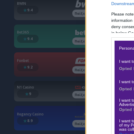
BWIN
Downstream 
ήττες π
9.4
Παίξε νόμιμα
Please note
Ερυθρό 
information 
και Ολυ
deny consent
Bet365
in below Go
Στα δύ
9.4
Παίξε νόμιμα
εξίσου 
Persona
να είχε
Fonbet
τέλος κ
I want t
9.2
Opted 
δεν έχε
Παίξε νόμιμα
παρουσι
I want t
μπάσκετ
N1 Casino
Opted 
9
Παίξε νόμιμα
Στο 
I want 
Advertis
Opted 
Η Φενέρ
Regency Casino
επανέλθ
8.9
I want t
Παίξε νόμιμα
of my P
μπορούν
was col