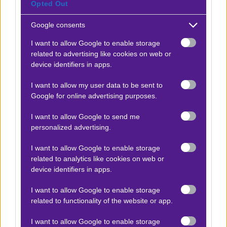
Μπαρτσελόνα - Ερυθρός Αστέρας
Opted Out
x25
-25.00
|
Μπάσκετ Ευρωλίγκα
21.04.2026
19:00
Google consents
Over 70,5 εκτελεσμένα δίποντα
I want to allow Google to enable storage
1.88
related to advertising like cookies on web or
device identifiers in apps.
Αποτέλεσμα:
70
I want to allow my user data to be sent to
Google for online advertising purposes.
Προσφορές*
I want to allow Google to send me
personalized advertising.
I want to allow Google to enable storage
ΒΑΘΜΟΛΟΓΙΕΣ
related to analytics like cookies on web or
device identifiers in apps.
Βαθμολογίες Ελλάδα - Stoiximan
Super league
I want to allow Google to enable storage
Βαθμολογίες Aγγλία – Premier league
related to functionality of the website or app.
Βαθμολογίες Γερμανίας – Bundesliga
I want to allow Google to enable storage