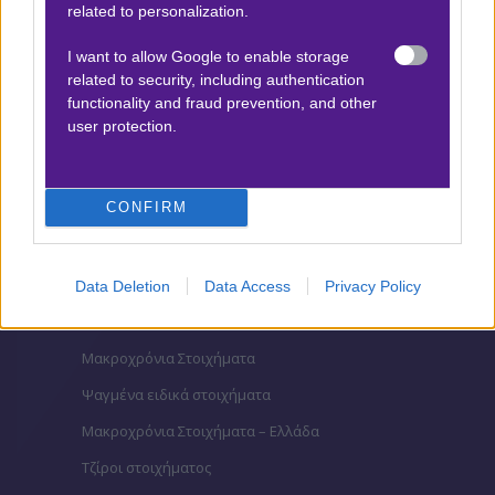
Βαθμολογίες Ισπανίας- La liga
related to personalization.
Βαθμολογίες Ιταλίας- Serie A
I want to allow Google to enable storage
Βαθμολογίες Γαλλίας-League 1
related to security, including authentication
functionality and fraud prevention, and other
user protection.
ΣΤΟΙΧΗΜΑ
CONFIRM
Κουπόνι στοιχήματος ΟΠΑΠ
To bet builder της ημέρας
Αναλύσεις αγώνων
Data Deletion
Data Access
Privacy Policy
Ενισχυμένες Αποδόσεις
Μακροχρόνια Στοιχήματα
Ψαγμένα ειδικά στοιχήματα
Μακροχρόνια Στοιχήματα – Ελλάδα
Τζίροι στοιχήματος