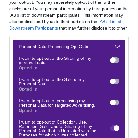
your opt-out. You may separately opt-out of the further
Απρίλιο
θα κερδίσουν δώρα*!
disclosure of your personal information by third parties on the
IAB’s list of downstream participants. This information may
Ο Ερυθρός Αστέρας εκτελεί 39,9 δίποντα ανά ματς και
also be disclosed by us to third parties on the
IAB’s List of
η Μπαρτσελόνα 38,4. Στα δύο ματς της regular season
Downstream Participants
that may further disclose it to other
third parties.
εκτελέστηκαν 79 και 82 δίποντα. Αν συνυπολογίσουμε
τους παίκτες που υπάρχουν στις δυο πλευρές και τον
Please note that this website/app uses one or more Google
Personal Data Processing Opt Outs
services and may gather and store information including but
τρόπο που συχνά προτιμούν να επιτεθούν, τότε θα
not limited to your visit or usage behaviour. You may click to
I want to opt-out of the Sharing of my
ποντάρουμε χωρίς δεύτερη σκέψη στο over 70,5. Πάμε
personal data.
grant or deny consent to Google and its third-party tags to
Opted In
λοιπόν σε αυτο το ειδικό,
ελπίζοντας να
use your data for below specified purposes in below Google
consent section.
“τιμωρήσουμε” τις
στοιχηματικές εταιρίες
.
I want to opt-out of the Sale of my
Personal Data.
Opted In
Δείτε με ένα κλικ τις καλύτερες προσφορές της ημέρας
!
I want to opt-out of processing my
Personal Data for Targeted Advertising.
Opted In
Ο Αντώνης Ράπτης προτείνει:
I want to opt-out of Collection, Use,
Retention, Sale, and/or Sharing of my
Personal Data that Is Unrelated with the
Purposes for which it was collected.