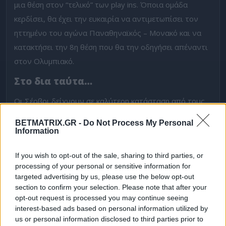
μια θέση στον “τελικό” των play ins. Όποια ομάδα
κερδίσει, θα έχει την ευκαιρία να αντιμετωπίσει τον
ηττημένο του αγώνα Παναθηναϊκός – Μονακό και να
κατακτήσει την 8η θέση που θα την οδηγήσει απέναντι
στον Ολυμπιακό.
Στο δια ταύτα…
Οι Σέρβοι δείχνουν σε καλύτερη κατάσταση από τους
Ισπανούς, που εσχάτως ταλαιπωρήθηκαν από
BETMATRIX.GR -
Do Not Process My Personal
τραυματισμούς. Βέβαια, υπάρχει και ο παράγοντας της
Information
έδρας, που ωστόσο δεν αποτελεί και το πιο απόρθητο
If you wish to opt-out of the sale, sharing to third parties, or
κάστρο της Ευρώπης. Αν κάποιος μου έβαζε το μαχαίρι
processing of your personal or sensitive information for
στο λαιμό… θα πήγαινα στο διπλό. Θα προτιμήσω όμως
targeted advertising by us, please use the below opt-out
ένα ειδικό.
section to confirm your selection. Please note that after your
opt-out request is processed you may continue seeing
Εσείς μπήκατε στο νέο
Community του Betmatrix
; Για
interest-based ads based on personal information utilized by
us or personal information disclosed to third parties prior to
να δω τι tipsters είστε… Οι 3 κορυφαίοι για τον
μήνα