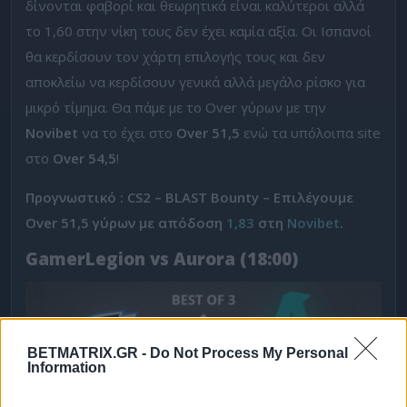
δίνονται φαβορί και θεωρητικά είναι καλύτεροι αλλά
το 1,60 στην νίκη τους δεν έχει καμία αξία. Οι Ισπανοί
θα κερδίσουν τον χάρτη επιλογής τους και δεν
αποκλείω να κερδίσουν γενικά αλλά μεγάλο ρίσκο για
μικρό τίμημα. Θα πάμε με το Over γύρων με την
Novibet
να το έχει στο
Over 51,5
ενώ τα υπόλοιπα site
στο
Over 54,5
!
Προγνωστικό : CS2 – BLAST Bounty – Επιλέγουμε
Over 51,5 γύρων με απόδοση
1,83
στη
Novibet
.
GamerLegion vs Aurora (18:00)
BETMATRIX.GR -
Do Not Process My Personal
Information