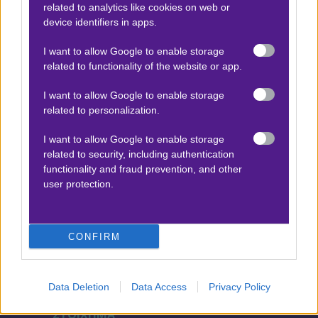
related to analytics like cookies on web or
device identifiers in apps.
Προσφορές*
I want to allow Google to enable storage
related to functionality of the website or app.
I want to allow Google to enable storage
ΒΑΘΜΟΛΟΓΙΕΣ
related to personalization.
Βαθμολογίες Ελλάδα - Stoiximan
Super league
I want to allow Google to enable storage
related to security, including authentication
Βαθμολογίες Aγγλία – Premier league
functionality and fraud prevention, and other
user protection.
Βαθμολογίες Γερμανίας – Bundesliga
Βαθμολογίες Ισπανίας- La liga
Βαθμολογίες Ιταλίας- Serie A
CONFIRM
Βαθμολογίες Γαλλίας-League 1
Data Deletion
Data Access
Privacy Policy
ΣΤΟΙΧΗΜΑ