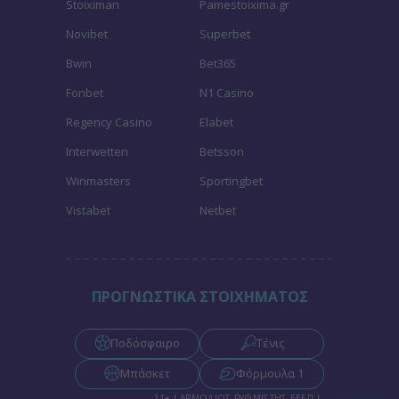
Stoiximan
Pamestoixima.gr
Novibet
Superbet
Bwin
Bet365
Fonbet
N1 Casino
Regency Casino
Elabet
Interwetten
Betsson
Winmasters
Sportingbet
Vistabet
Netbet
ΠΡΟΓΝΩΣΤΙΚΑ ΣΤΟΙΧΗΜΑΤΟΣ
Ποδόσφαιρο
Τένις
Μπάσκετ
Φόρμουλα 1
21+ | ΑΡΜΟΔΙΟΣ ΡΥΘΜΙΣΤΗΣ ΕΕΕΠ |