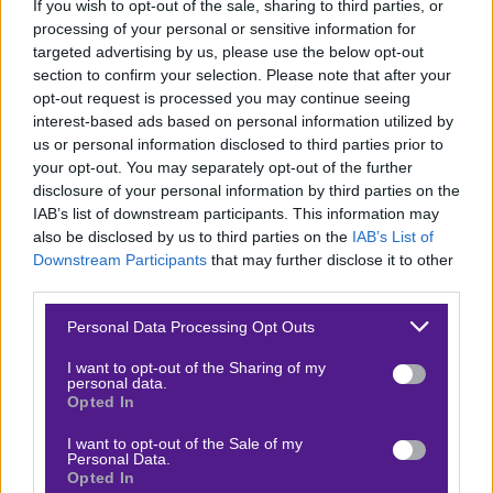
If you wish to opt-out of the sale, sharing to third parties, or
processing of your personal or sensitive information for
targeted advertising by us, please use the below opt-out
Οι Τούρκοι θα κερδίσουν είναι 2 σκαλοπάτια ανώτεροι
section to confirm your selection. Please note that after your
opt-out request is processed you may continue seeing
από τους
Gamerlegion
αλλά το 1,30 δεν έχει καμία
interest-based ads based on personal information utilized by
αξία. Είναι ασταθής ομάδα όμως και η
Nuke
είναι το
us or personal information disclosed to third parties prior to
αδύναμο τους σημείο, οι
HOTU
τις προάλλες το
your opt-out. You may separately opt-out of the further
disclosure of your personal information by third parties on the
εκμεταλλεύτηκαν και πιστεύω αυτό θα γίνει και σήμερα.
IAB’s list of downstream participants. This information may
Over γύρων και εδώ λοιπόν με την
Novibet
να έχει
also be disclosed by us to third parties on the
IAB’s List of
φροντίσει να έχει χαμηλότερα όρια από όλους τους
Downstream Participants
that may further disclose it to other
third parties.
υπόλοιπους, στον συγκεκριμένο αγώνα θεωρώ πάντως
πως η αναμέτρηση θα καλύψει όλα τα όρια γύρων όλων
Please note that this website/app uses one or more Google
Personal Data Processing Opt Outs
services and may gather and store information including but
των εταιρειών.
not limited to your visit or usage behaviour. You may click to
I want to opt-out of the Sharing of my
personal data.
grant or deny consent to Google and its third-party tags to
Προγνωστικά : CS2 – BLAST Bounty – Επιλέγουμε
Opted In
use your data for below specified purposes in below Google
Over 50,5 γύρων με απόδοση
1,83
στη
Novibet
.
consent section.
I want to opt-out of the Sale of my
Personal Data.
Opted In