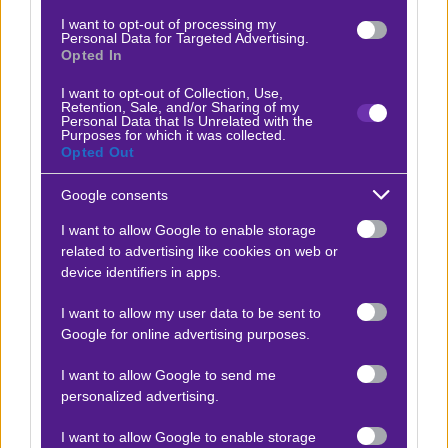
I want to opt-out of processing my
Ο Βασίλης Πυλιάνος προτείνει:
Personal Data for Targeted Advertising.
Opted In
I want to opt-out of Collection, Use,
Gentle Mates vs Liquid
x20
+16.60
Retention, Sale, and/or Sharing of my
|
E-Sports
17.01.2026
14:30
Personal Data that Is Unrelated with the
Purposes for which it was collected.
Opted Out
Over 51,5
1.83
Google consents
I want to allow Google to enable storage
Αποτέλεσμα:
58
related to advertising like cookies on web or
device identifiers in apps.
Gamerlegion vs Aurora
x20
+16.60
|
E-Sports
17.01.2026
18:00
I want to allow my user data to be sent to
Google for online advertising purposes.
Over 50,5
I want to allow Google to send me
1.83
personalized advertising.
I want to allow Google to enable storage
Αποτέλεσμα:
70