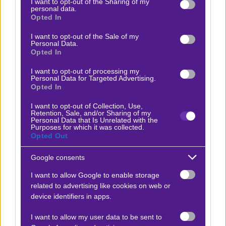
not limited to your visit or usage behaviour. You may click to
I want to opt-out of the Sharing of my
personal data.
Ο Βασίλης Πυλιάνος προτείνει:
grant or deny consent to Google and its third-party tags to
Opted In
use your data for below specified purposes in below Google
consent section.
I want to opt-out of the Sale of my
BetBoom vs Heroic
Personal Data.
x15
-15.00
|
E-Sports
23.11.2025
16:00
Opted In
I want to opt-out of processing my
Heroic
Personal Data for Targeted Advertising.
1.80
Opted In
I want to opt-out of Collection, Use,
Retention, Sale, and/or Sharing of my
Αποτέλεσμα:
2-0
Personal Data that Is Unrelated with the
Purposes for which it was collected.
Opted Out
Προσφορές*
Google consents
I want to allow Google to enable storage
related to advertising like cookies on web or
ΒΑΘΜΟΛΟΓΙΕΣ
device identifiers in apps.
Βαθμολογίες Ελλάδα - Stoiximan
I want to allow my user data to be sent to
Super league