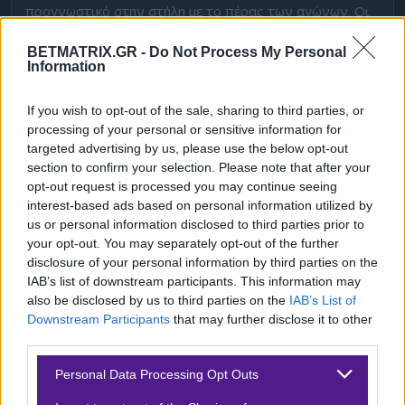
προγνωστικό στην στήλη με το πέρας των αγώνων. Οι
Eyeballers
θα περάσουν εύκολα από το πρώτο ζευγάρι
BETMATRIX.GR -
Do Not Process My Personal
αλλά το
1,62
στην νίκη τους δεν είναι αρκετό για μονό
Information
αποδεκτό. Το ζευγάρι που επιλέγουμε είναι derby βάση
If you wish to opt-out of the sale, sharing to third parties, or
αριθμών και φόρμας των 2 ομάδων όπως βλέπουμε και
processing of your personal or sensitive information for
από τις αποδόσεις αλλά υπάρχει μια σημαντική
targeted advertising by us, please use the below opt-out
διαφορά. Οι
Heroic
έχουν νικήσει φέτος 3/4 φορές στα
section to confirm your selection. Please note that after your
opt-out request is processed you may continue seeing
μεταξύ τους παιχνίδια ,τελευταία φορά πριν 20 μέρες
interest-based ads based on personal information utilized by
με 2-0! Παράγοντας ικανός για να τους επιλέξουμε να
us or personal information disclosed to third parties prior to
περάσουν και αυτή την φορά.
your opt-out. You may separately opt-out of the further
disclosure of your personal information by third parties on the
Προγνωστικό : CS2 – CCT Europe – Επιλέγουμε νίκη
IAB’s list of downstream participants. This information may
also be disclosed by us to third parties on the
IAB’s List of
Heroic με απόδοση
1.80
στην Stoiximan.
Downstream Participants
that may further disclose it to other
third parties.
Δείτε με ένα κλικ τις καλύτερες προσφορές της ημέρας
!
Please note that this website/app uses one or more Google
Personal Data Processing Opt Outs
services and may gather and store information including but