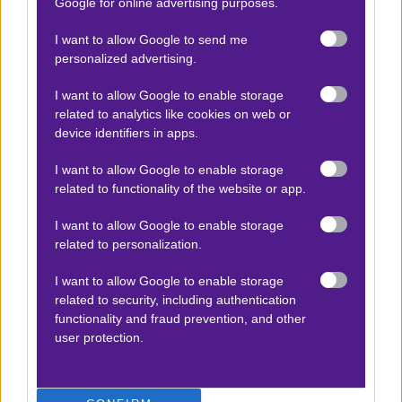
Google for online advertising purposes.
Βαθμολογίες Aγγλία – Premier league
I want to allow Google to send me
Βαθμολογίες Γερμανίας – Bundesliga
personalized advertising.
Βαθμολογίες Ισπανίας- La liga
I want to allow Google to enable storage
Βαθμολογίες Ιταλίας- Serie A
related to analytics like cookies on web or
Βαθμολογίες Γαλλίας-League 1
device identifiers in apps.
I want to allow Google to enable storage
related to functionality of the website or app.
ΣΤΟΙΧΗΜΑ
I want to allow Google to enable storage
Κουπόνι στοιχήματος ΟΠΑΠ
related to personalization.
To bet builder της ημέρας
I want to allow Google to enable storage
related to security, including authentication
Αναλύσεις αγώνων
functionality and fraud prevention, and other
Ενισχυμένες Αποδόσεις
user protection.
Μακροχρόνια Στοιχήματα
Ψαγμένα ειδικά στοιχήματα