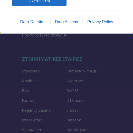
CONFIRM
Μακροχρόνια Στοιχήματα – Ελλάδα
Τζίροι στοιχήματος
Data Deletion
Data Access
Privacy Policy
Θεωρία στοιχήματος
Προσφορές για στοίχημα
ΣΤΟΙΧΗΜΑΤΙΚΕΣ ΕΤΑΙΡΙΕΣ
Stoiximan
Pamestoixima.gr
Novibet
Superbet
Bwin
Bet365
Fonbet
N1 Casino
Regency Casino
Elabet
Interwetten
Betsson
Winmasters
Sportingbet