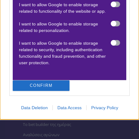
I want to allow Google to enable storage
ΒΑΘΜΟΛΟΓΙΕΣ
related to functionality of the website or app.
Βαθμολογίες Ελλάδα - Stoiximan
I want to allow Google to enable storage
Super league
related to personalization.
Βαθμολογίες Aγγλία – Premier league
I want to allow Google to enable storage
Βαθμολογίες Γερμανίας – Bundesliga
related to security, including authentication
Βαθμολογίες Ισπανίας- La liga
functionality and fraud prevention, and other
user protection.
Βαθμολογίες Ιταλίας- Serie A
Βαθμολογίες Γαλλίας-League 1
CONFIRM
ΣΤΟΙΧΗΜΑ
Data Deletion
Data Access
Privacy Policy
Κουπόνι στοιχήματος ΟΠΑΠ
To bet builder της ημέρας
Αναλύσεις αγώνων