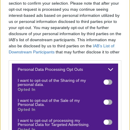
section to confirm your selection. Please note that after your
opt-out request is processed you may continue seeing
Προφανώς οι Γάλλοι είναι το μεγάλο φαβορί όχι μόνο
interest-based ads based on personal information utilized by
για την νίκη αλλά και για την κατάκτηση του
PGL
. Πριν
us or personal information disclosed to third parties prior to
5 μέρες απέναντι στους ίδιους αντιπάλους κέρδισαν
your opt-out. You may separately opt-out of the further
disclosure of your personal information by third parties on the
με 2-1 χάνοντας σχετικά εύκολα την
Mirage
. Σήμερα
IAB’s list of downstream participants. This information may
θεωρώ θα έχουμε τους ίδιους χάρτες με μια νίκη των
also be disclosed by us to third parties on the
IAB’s List of
Vitality
πάλι με 2-1. Τα όρια στους γύρους είναι πολύ
Downstream Participants
that may further disclose it to other
third parties.
χαμηλά και αυτά θα επιλέξουμε.
Please note that this website/app uses one or more Google
Personal Data Processing Opt Outs
Προγνωστικό : CS2 -PGL Cluj – Επιλέγουμε Over 44,5
services and may gather and store information including but
γύρους με απόδοση 1,90 στην
Βet365
.
not limited to your visit or usage behaviour. You may click to
I want to opt-out of the Sharing of my
personal data.
grant or deny consent to Google and its third-party tags to
Opted In
use your data for below specified purposes in below Google
consent section.
I want to opt-out of the Sale of my
Personal Data.
Ο Βασίλης Πυλιάνος προτείνει:
Opted In
I want to opt-out of processing my
Personal Data for Targeted Advertising.
PARIVISION vs MOUZ
x25
-25.00
Opted In
|
E-Sports
21.02.2026
17:00