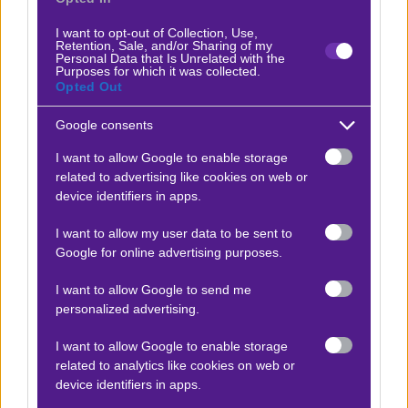
I want to opt-out of Collection, Use,
Over 51,5
Retention, Sale, and/or Sharing of my
Personal Data that Is Unrelated with the
1.90
Purposes for which it was collected.
Opted Out
Αποτέλεσμα:
47
Google consents
I want to allow Google to enable storage
Vitality vs Mongolz
x25
+22.50
related to advertising like cookies on web or
|
E-Sports
21.02.2026
20:00
device identifiers in apps.
Over 44,5
I want to allow my user data to be sent to
1.90
Google for online advertising purposes.
I want to allow Google to send me
Αποτέλεσμα:
45
personalized advertising.
I want to allow Google to enable storage
Προσφορές*
related to analytics like cookies on web or
device identifiers in apps.