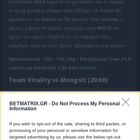
κατάσταση απλά τώρα είναι ημιτελικός και οι αγώνες
είναι με χιλιάδες κόσμου στις εξέδρες. Οι Ρώσοι θα
κερδίσουν την
Dust2
και θα χάσουν στην
Inferno
, ο
τρίτος χάρτης θα βγάλει νικητή με τους
MOUZ
να
έχουν τον πρώτο λόγο διότι το map pool τους
υπερέχει. Ολα τα Over έχουν αξία χαρτών και γύρων.
Προγνωστικό : CS2 – PGL Cluj – Επιλέγουμε Over 51,5
γύρους με απόδοση 1,90 στη
Novibet
.
Team Vitality vs Mongolz (20:00)
BETMATRIX.GR -
Do Not Process My Personal
Information
If you wish to opt-out of the sale, sharing to third parties, or
processing of your personal or sensitive information for
targeted advertising by us, please use the below opt-out