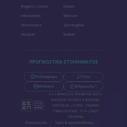
Regency Casino
Elabet
Interwetten
Betsson
Winmasters
Sportingbet
Vistabet
Netbet
ΠΡΟΓΝΩΣΤΙΚΑ ΣΤΟΙΧΗΜΑΤΟΣ
Ποδόσφαιρο
Τένις
Μπάσκετ
Φόρμουλα 1
21+ | ΑΡΜΟΔΙΟΣ ΡΥΘΜΙΣΤΗΣ ΕΕΕΠ |
ΚΙΝΔΥΝΟΣ ΕΘΙΣΜΟΥ & ΑΠΩΛΕΙΑΣ
ΠΕΡΙΟΥΣΙΑΣ | ΕΟΠΑΕ – ΓΡΑΜΜΗ
ΣΥΜΒΟΥΛΕΥΤΙΚΗΣ: 1114 | ΠΑΙΞΕ
ΥΠΕΥΘΥΝΑ
|
|
Επικοινωνία
Όροι & προυποθέσεις