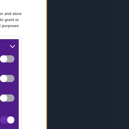
 με
er and store
to grant or
ed purposes
ch up
εται
ήξει
ς