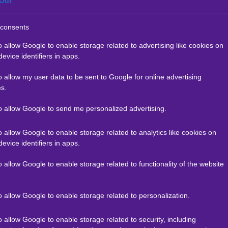
Out
. Η λογική μου είναι όλα τα παιχνίδια Μπάνκας να βασίζονται
ά που η κάθε ομάδα δίνει το 100% και το έπαθλο είναι 7ψήφιο
consents
ς.
o allow Google to enable storage related to advertising like cookies on
τικό : CS2 – Insight – Johny Speeds vs Sangal και επιλέγου
evice identifiers in apps.
ρτών με απόδοση 1,87 στην Stoiximan.
o allow my user data to be sent to Google for online advertising
s.
to allow Google to send me personalized advertising.
Βασίλης Πυλιάνος προτείνει:
o allow Google to enable storage related to analytics like cookies on
evice identifiers in apps.
ny Speeds vs Sangal
x15
-
o allow Google to enable storage related to functionality of the website
|
ports
20.10.2025
17:00
.5
1.8
o allow Google to enable storage related to personalization.
o allow Google to enable storage related to security, including
λεσμα:
0-2