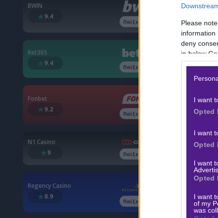
BWIN
Downstream 
Τετάρτη
9.4
επιλογέ
Παίξε νόμιμα
Please note
information 
deny consent
Bet365
in below Go
9.4
Παίξε νόμιμα
Persona
Fonbet
I want t
9.2
Opted 
Παίξε νόμιμα
I want t
Johny
N1 Casino
Opted 
9
Το του
Παίξε νόμιμα
I want 
εντελώς
Advertis
Opted 
αμφότερ
Regency Casino
στον αρ
8.9
I want t
Παίξε νόμιμα
of my P
Over 2,
was col