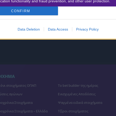
cation functionality and fraud prevention, and other user protection.
CONFIRM
ρές*
Data Deletion
Data Access
Privacy Policy
ΟΙΧΗΜΑ
όνι στοιχήματος ΟΠΑΠ
To bet builder της ημέρας
ύσεις αγώνων
Ενισχυμένες Αποδόσεις
οχρόνια Στοιχήματα
Ψαγμένα ειδικά στοιχήματα
οχρόνια Στοιχήματα – Ελλάδα
Τζίροι στοιχήματος