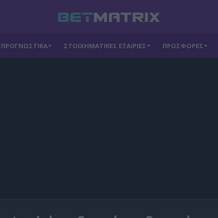
ΠΡΟΓΝΩΣΤΙΚΑ
ΣΤΟΙΧΗΜΑΤΙΚΕΣ ΕΤΑΙΡΙΕΣ
ΠΡΟΣΦΟΡΕΣ