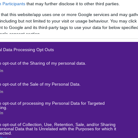
Participants
that may further disclose it to other third parties.
ς. Μέχρι τότε θα ασχοληθούμε με αγώνες δεύτερης κατηγορίας,
ς εκτός μπάνκας αλλά με
value
.
 that this website/app uses one or more Google services and may gath
including but not limited to your visit or usage behaviour. You may click 
 to Google and its third-party tags to use your data for below specifi
ogle consent section.
l Data Processing Opt Outs
o opt-out of the Sharing of my personal data.
In
o opt-out of the Sale of my Personal Data.
 Speeds vs Sangal
In
ρνουά είναι
online
και θα το βρείτε με ονομασία
Insight
, το mat
to opt-out of processing my Personal Data for Targeted
 50/50 όπως δείχνει και η προιστορία των 2 ομάδων με 2 νίκες
ing.
In
ες στις τελευταίες 4 αναμετρήσεις μεταξύ τους. Το
value
βρίσκ
ιθμό χαρτών των αναμετρήσεων μιας και οι 3 από τις 4 έχουν λ
o opt-out of Collection, Use, Retention, Sale, and/or Sharing
ersonal Data that Is Unrelated with the Purposes for which it
5
. Εκεί θα στραφούμε και εμείς με ποντάρισμα 15 μονάδων Εκτό
lected.