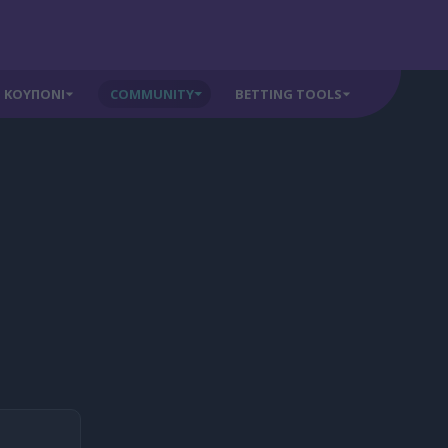
ΚΟΥΠΟΝΙ
COMMUNITY
BETTING TOOLS