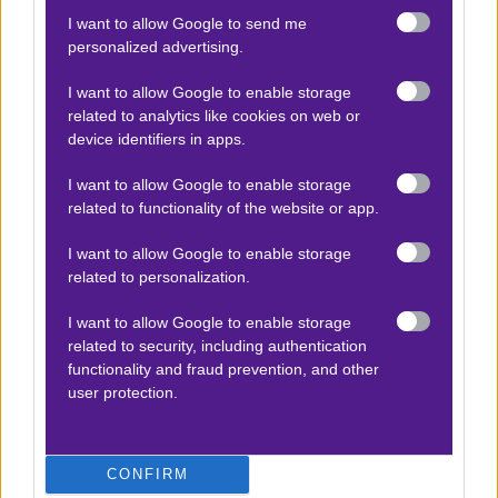
Βαθμολογίες Γερμανίας – Bundesliga
I want to allow Google to send me
Βαθμολογίες Ισπανίας- La liga
personalized advertising.
Βαθμολογίες Ιταλίας- Serie A
I want to allow Google to enable storage
Βαθμολογίες Γαλλίας-League 1
related to analytics like cookies on web or
device identifiers in apps.
I want to allow Google to enable storage
ΣΤΟΙΧΗΜΑ
related to functionality of the website or app.
Κουπόνι στοιχήματος ΟΠΑΠ
I want to allow Google to enable storage
related to personalization.
To bet builder της ημέρας
Αναλύσεις αγώνων
I want to allow Google to enable storage
related to security, including authentication
Ενισχυμένες Αποδόσεις
functionality and fraud prevention, and other
user protection.
Μακροχρόνια Στοιχήματα
Ψαγμένα ειδικά στοιχήματα
Μακροχρόνια Στοιχήματα – Ελλάδα
CONFIRM