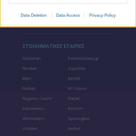
Τζίροι στοιχήματος
Θεωρία στοιχήματος
Data Deletion
Data Access
Privacy Policy
Προσφορές για στοίχημα
ΣΤΟΙΧΗΜΑΤΙΚΕΣ ΕΤΑΙΡΙΕΣ
Stoiximan
Pamestoixima.gr
Novibet
Superbet
Bwin
Bet365
Fonbet
N1 Casino
Regency Casino
Elabet
Interwetten
Betsson
Winmasters
Sportingbet
Vistabet
Netbet