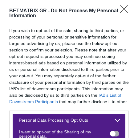
σωτηρία τους. Αν για τους
Passion UA
λίγο πολύ το
περιμέναμε, σίγουρα δεν μπορούμε να πούμε το ίδιο
BETMATRIX.GR -
Do Not Process My Personal
Information
για τον
Elige
και την ομάδα του.
If you wish to opt-out of the sale, sharing to third parties, or
Οι
Liquid
είναι καλύτεροι και βάσει roster και βάσει
processing of your personal or sensitive information for
προϊστορίας, μιας και όσες φορές έχουν βρεθεί
targeted advertising by us, please use the below opt-out
απέναντί τους έχουν κερδίσει σχετικά εύκολα. Η νίκη
section to confirm your selection. Please note that after your
opt-out request is processed you may continue seeing
τους δίνει το φτωχό
1.65
έτσι θα πάμε με την διαφορά
interest-based ads based on personal information utilized by
γύρων σε αισθητά καλύτερη απόδοση.
us or personal information disclosed to third parties prior to
your opt-out. You may separately opt-out of the further
Προγνωστικό: CS2 – Starladder Major – Επιλέγουμε
disclosure of your personal information by third parties on the
Liquid – 3,5 γύρους
σε απόδοση
1.90
στην
Βet365
.
IAB’s list of downstream participants. This information may
also be disclosed by us to third parties on the
IAB’s List of
Δείτε με ένα κλικ τις καλύτερες προσφορές της ημέρας
!
Downstream Participants
that may further disclose it to other
third parties.
Please note that this website/app uses one or more Google
Personal Data Processing Opt Outs
services and may gather and store information including but
Ο Βασίλης Πυλιάνος προτείνει:
not limited to your visit or usage behaviour. You may click to
I want to opt-out of the Sharing of my
personal data.