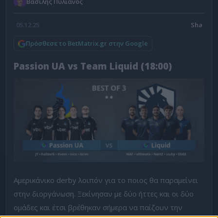
Βασίλης Πυλιάνος
05.12.25
Πρόσθεσε το BetMatrix.gr στην Google
Passion UA vs Team Liquid (18:00)
Αμερικάνικο derby λοιπόν για το ποιος θα παραμείνει
στην διοργάνωση. Ξεκίνησαν με δύο ήττες και οι δύο
ομάδες και έτσι βρέθηκαν σήμερα να παίζουν την