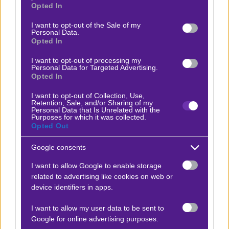
grant or deny consent to Google and its third-party tags to
Opted In
use your data for below specified purposes in below Google
Passion UA vs Team Liquid
consent section.
x20
+18.00
I want to opt-out of the Sale of my
|
E-Sports
05.12.2025
18:00
Personal Data.
Opted In
Liquid -3,5
I want to opt-out of processing my
1.90
Personal Data for Targeted Advertising.
Opted In
Αποτέλεσμα:
2-0
I want to opt-out of Collection, Use,
Retention, Sale, and/or Sharing of my
Personal Data that Is Unrelated with the
Purposes for which it was collected.
Opted Out
Προσφορές*
Google consents
ΒΑΘΜΟΛΟΓΙΕΣ
I want to allow Google to enable storage
related to advertising like cookies on web or
Βαθμολογίες Ελλάδα - Stoiximan
device identifiers in apps.
Super league
I want to allow my user data to be sent to
Βαθμολογίες Aγγλία – Premier league
Google for online advertising purposes.