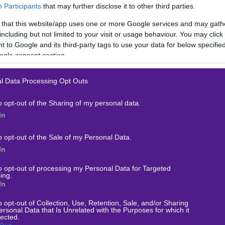
Participants
that may further disclose it to other third parties.
 that this website/app uses one or more Google services and may gath
including but not limited to your visit or usage behaviour. You may click 
 to Google and its third-party tags to use your data for below specifi
ogle consent section.
sters
και αναμέτρηση νικητών της πρώτης φάσης. Oι
Aurora
πέ
με 2-0 από τους
Fnatic
ενώ οι Αμερικανοί δύσκολα με 2-1 από 
l Data Processing Opt Outs
. Ισοδύναμες ομάδες που θα μπορούσαν να διεκδικήσουν και τελ
o opt-out of the Sharing of my personal data.
ν ιδιαίτερα ασταθείς. Τέσσερεις φορές έχουν βρεθεί αντιμέτωπ
In
τους φέτος, με δύο νίκες έκαστη.
o opt-out of the Sale of my Personal Data.
γή νικητή είναι δύσκολη και καλύτερα να το αποφύγετε μιας και
In
για νοκ άουτ παιχνίδι. Θα πάμε με το
Over γύρων
αυτή τη φορά 
to opt-out of processing my Personal Data for Targeted
με και την περίπτωση παρατάσεων που μας κόστισε στην χτεσ
ing.
.
In
o opt-out of Collection, Use, Retention, Sale, and/or Sharing
τικά: CS2 – PGL Masters – Aurora vs Liquid
και επιλέγουμε
Ov
ersonal Data that Is Unrelated with the Purposes for which it
lected.
ς
σε απόδοση
1.83
στην
Βet365
.