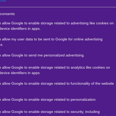
Out
ε ένα κλικ τις καλύτερες προσφορές της ημέρας
!
consents
o allow Google to enable storage related to advertising like cookies on
evice identifiers in apps.
Βασίλης Πυλιάνος προτείνει:
o allow my user data to be sent to Google for online advertising
s.
ora vs Team Liquid
x20
+
to allow Google to send me personalized advertising.
|
ports
27.10.2025
16:00
o allow Google to enable storage related to analytics like cookies on
3,5
1.8
evice identifiers in apps.
o allow Google to enable storage related to functionality of the website
λεσμα:
73
o allow Google to enable storage related to personalization.
ρές*
o allow Google to enable storage related to security, including