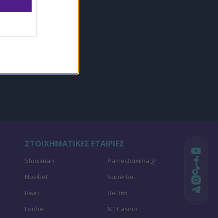
ΣΤΟΙΧΗΜΑΤΙΚΕΣ ΕΤΑΙΡΙΕΣ
Stoiximan
Pamestoixima.gr
Novibet
Superbet
Bwin
Bet365
Fonbet
N1 Casino