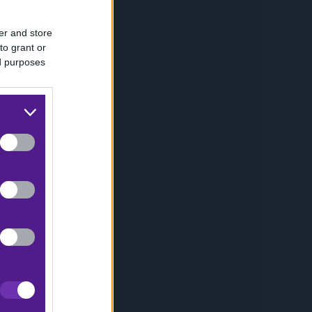
er and store
to grant or
ed purposes
ρασαν
τους
ικό, αν
ες
 δεν
για να
ινή μας
er 53,5