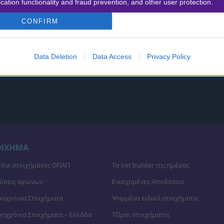
cation functionality and fraud prevention, and other user protection.
CONFIRM
Data Deletion
Data Access
Privacy Policy
ΟΙΧΗΜΑ
όνι στοιχήματος ΟΠΑΠ
To bet builder της ημέρας
ύσεις αγώνων
Ενισχυμένες Αποδόσεις
οχρόνια Στοιχήματα
Ψαγμένα ειδικά στοιχήματα
οχρόνια Στοιχήματα – Ελλάδα
Τζίροι στοιχήματος