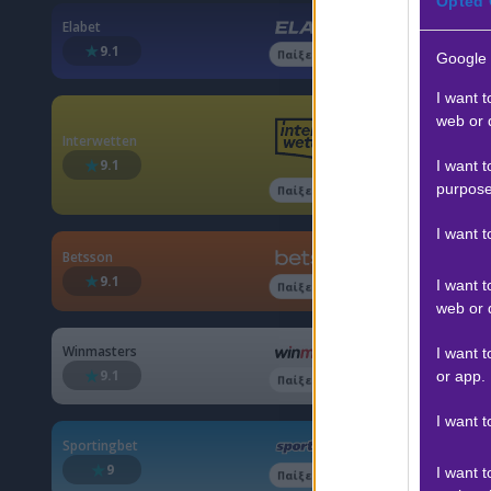
Opted 
Elabet
Δείτε μ
9.1
Παίξε νόμιμα
Google 
I want t
web or d
Interwetten
Ο 
9.1
I want t
purpose
Παίξε νόμιμα
Aur
I want 
E-S
Betsson
9.1
I want t
Παίξε νόμιμα
Over 5
web or d
Winmasters
I want t
Αποτέ
9.1
or app.
Παίξε νόμιμα
I want t
Sportingbet
Προσφο
9
I want t
Παίξε νόμιμα