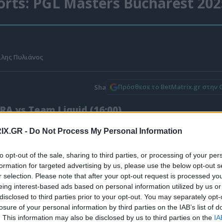
orts: PGL Masters Bucharest 202
λης Πυλιάνος
Πρόσθεσε το BetMatrix.gr στην 
A vs Team Liquid (16:00)
IX.GR -
Do Not Process My Personal Information
to opt-out of the sale, sharing to third parties, or processing of your per
formation for targeted advertising by us, please use the below opt-out s
r selection. Please note that after your opt-out request is processed y
eing interest-based ads based on personal information utilized by us or
disclosed to third parties prior to your opt-out. You may separately opt-
losure of your personal information by third parties on the IAB’s list of
. This information may also be disclosed by us to third parties on the
IA