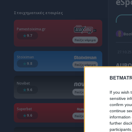
eSp
Στοιχηματικές εταιρίες
Pamestoixima.gr
Βασί
9.7
Παίξε νόμιμα
27.10.25
Stoiximan
9.8
AUROR
Παίξε νόμιμα
BETMATR
Novibet
9.6
If you wish 
Παίξε νόμιμα
sensitive in
confirm you
Superbet
continue se
9.6
Παίξε νόμιμα
information 
further disc
participants