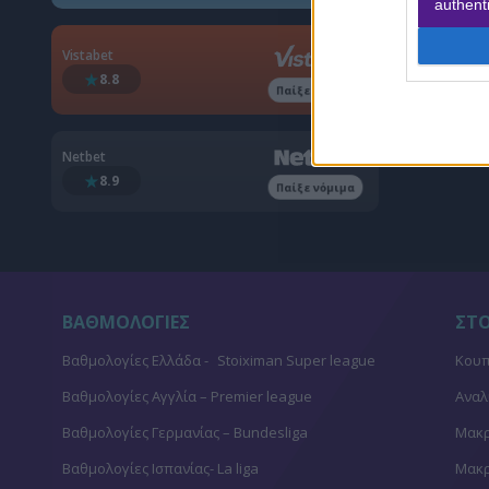
authenti
Vistabet
8.8
Παίξε νόμιμα
Netbet
8.9
Παίξε νόμιμα
ΒΑΘΜΟΛΟΓΙΕΣ
ΣΤ
Βαθμολογίες Ελλάδα - Stoiximan Super league
Κουπ
Βαθμολογίες Aγγλία – Premier league
Αναλ
Βαθμολογίες Γερμανίας – Bundesliga
Μακρ
Βαθμολογίες Ισπανίας- La liga
Μακρ