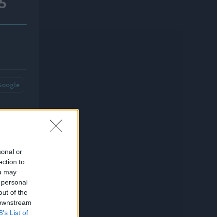
5
Google
sonal or
ection to
ou may
 personal
out of the
 downstream
B’s List of