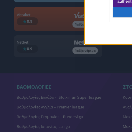
authenti
Vistabet
8.8
Παίξε νόμιμα
Netbet
8.9
Παίξε νόμιμα
ΒΑΘΜΟΛΟΓΙΕΣ
ΣΤ
Βαθμολογίες Ελλάδα - Stoiximan Super league
Κουπ
Βαθμολογίες Aγγλία – Premier league
Αναλ
Βαθμολογίες Γερμανίας – Bundesliga
Μακρ
Βαθμολογίες Ισπανίας- La liga
Μακρ