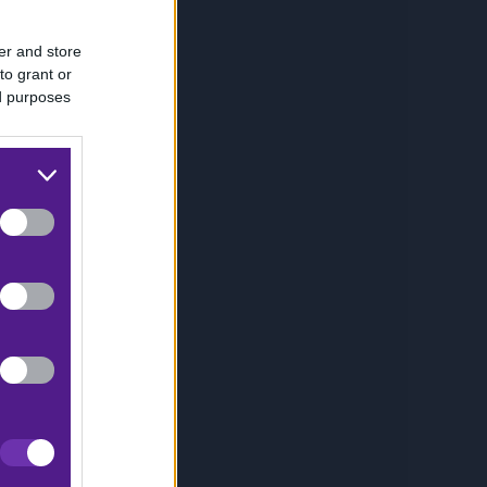
ε την
er and store
to grant or
ed purposes
το
2.50
.