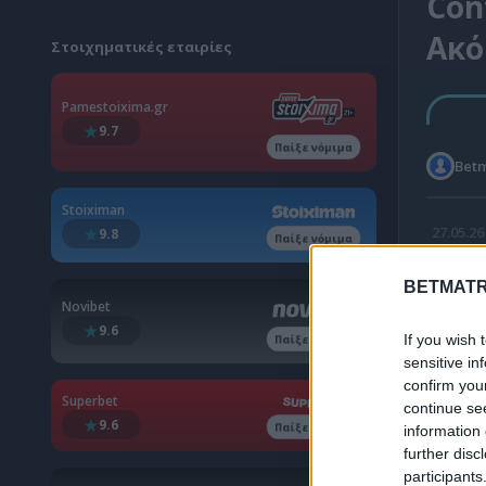
Con
Ακό
Στοιχηματικές εταιρίες
Pamestoixima.gr
9.7
Παίξε νόμιμα
Bet
Stoiximan
27.05.26
9.8
Παίξε νόμιμα
Βρισκόμ
BETMATR
Novibet
9.6
Εκεί, θ
If you wish 
Παίξε νόμιμα
Άγγλοι 
sensitive in
confirm you
Στρασβ
Superbet
continue se
9.6
Παίξε νόμιμα
information 
further disc
participants