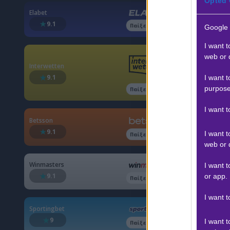
Opted 
Elabet
9.1
Παίξε νόμιμα
Google 
I want t
web or d
Interwetten
9.1
I want t
purpose
Παίξε νόμιμα
I want 
Betsson
9.1
I want t
Παίξε νόμιμα
web or d
Winmasters
I want t
9.1
or app.
Παίξε νόμιμα
I want t
Sportingbet
9
I want t
Παίξε νόμιμα