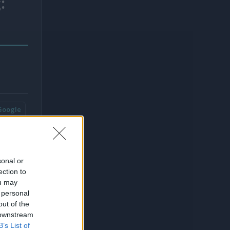
:
Google
γκ!
. Οι
sonal or
νοί το
ection to
ou may
 personal
out of the
 downstream
B’s List of