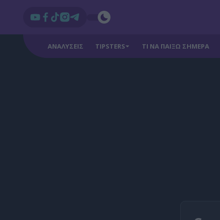
ΑΝΑΛΥΣΕΙΣ
TIPSTERS
ΤΙ ΝΑ ΠΑΙΞΩ ΣΗΜΕΡΑ