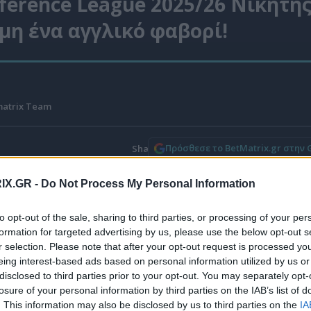
ference League 2025/26 Νικητής
μη ένα αγγλικό φαβορί!
matrix Team
Πρόσθεσε το BetMatrix.gr στην 
αστε μόλις λίγες ώρες μακριά από τον τελικό του Κόνφερενς Λι
IX.GR -
Do Not Process My Personal Information
α βρεθούν αντιμέτωπες οι Κρίσταλ Πάλας και η Ράγιο Βαγιεκάνο
to opt-out of the sale, sharing to third parties, or processing of your per
κέρδισαν δυο φορές τη Σαχτάρ στα ημιτελικά, όπως και οι Ισπα
formation for targeted advertising by us, please use the below opt-out s
r selection. Please note that after your opt-out request is processed y
ούργο!
eing interest-based ads based on personal information utilized by us or
disclosed to third parties prior to your opt-out. You may separately opt-
🎁
STX500: Προσφορά* καλωσορίσματος ΧΩΡΙΣ κατάθεση!
losure of your personal information by third parties on the IAB’s list of
. This information may also be disclosed by us to third parties on the
IA