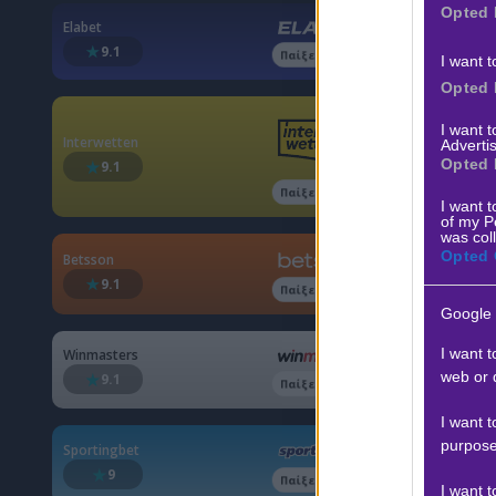
Opted 
Λογικά 
Elabet
9.1
χαμηλής
Παίξε νόμιμα
I want t
Παναθη
Opted 
και οι 
I want 
Interwetten
Advertis
το over
Opted 
9.1
Παίξε νόμιμα
I want t
of my P
was col
Opted 
Betsson
9.1
Παίξε νόμιμα
Google 
Ove
I want t
Winmasters
web or d
9.1
Παίξε νόμιμα
I want t
purpose
Sportingbet
9
Παίξε νόμιμα
I want 