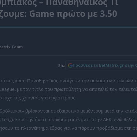
μπιακός – Παναθηναϊκός Τι
ζουμε: Game πρώτο με 3.50
matrix Team
Πρόσθεσε το BetMatrix.gr στην 
ιακός και ο Παναθηναϊκός ανοίγουν την αυλαία των τελικών τ
League, με τον τίτλο του πρωταθλητή να αποτελεί τον τελευτα
στόχο της χρονιάς για αμφότερους.
θρόλευκοι» βρίσκονται σε εξαιρετικό μομέντουμ μετά την κατά
oLeague και την άνετη πρόκριση απέναντι στην ΑΕΚ, ενώ θέλου
ήσουν το πλεονέκτημα έδρας για να πάρουν προβάδισμα στη σε