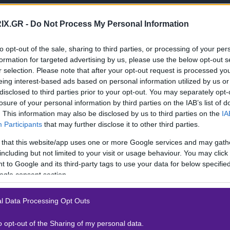
ιακός – Παναθηναϊκός Ανάλυση
IX.GR -
Do Not Process My Personal Information
ΑΣ
1
to opt-out of the sale, sharing to third parties, or processing of your per
Ολυμπιακός
formation for targeted advertising by us, please use the below opt-out s
Παναθηναϊκός
r selection. Please note that after your opt-out request is processed y
eing interest-based ads based on personal information utilized by us or
disclosed to third parties prior to your opt-out. You may separately opt-
ντίποδα, ο Παναθηναϊκός ξεπέρασε το εμπόδιο του ΠΑΟΚ στα
losure of your personal information by third parties on the IAB’s list of
κά και αναζητά την ιδανική απάντηση μετά τον αποκλεισμό από τ
. This information may also be disclosed by us to third parties on the
IA
Participants
that may further disclose it to other third parties.
χοντας ως μοναδικό στόχο την επιστροφή στην κορυφή του ελλ
. Παρά τα προβλήματα τραυματισμών και τις πιθανές αλλαγές 
 that this website/app uses one or more Google services and may gath
including but not limited to your visit or usage behaviour. You may click 
ων δύο προπονητών, η ποιότητα, το βάθος των ρόστερ και η μ
 to Google and its third-party tags to use your data for below specifi
ότητα των «αιωνίων» δημιουργούν τις προϋποθέσεις για μία
ogle consent section.
στική και αμφίρροπη σειρά τελικών.
🎁
Προσφορά γνωριμίας PAGKOSMIO2026* χωρίς κατάθεση!
l Data Processing Opt Outs
ιακός – Παναθηναϊκός Τι Παίζουμε
o opt-out of the Sharing of my personal data.