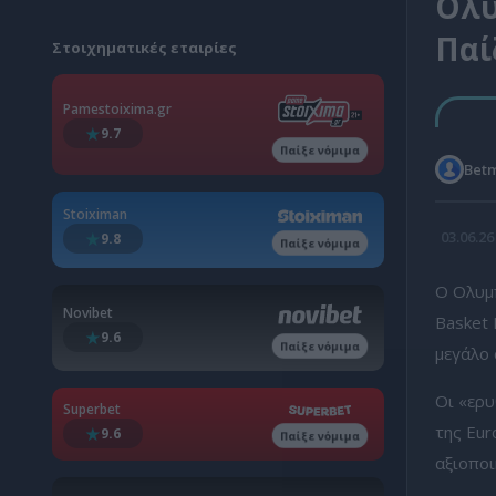
Ολυ
Παί
Στοιχηματικές εταιρίες
Pamestoixima.gr
9.7
Παίξε νόμιμα
Bet
Stoiximan
03.06.26
9.8
Παίξε νόμιμα
Ο Ολυμπ
Novibet
Basket 
9.6
Παίξε νόμιμα
μεγάλο 
Οι «ερυ
Superbet
της Eur
9.6
Παίξε νόμιμα
αξιοποι