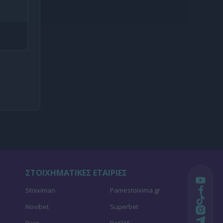
ΣΤΟΙΧΗΜΑΤΙΚΕΣ ΕΤΑΙΡΙΕΣ
Stoiximan
Pamestoixima.gr
Novibet
Superbet