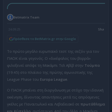
Betmatrix Team
24.09.25
Πρόσθεσε το BetMatrix.gr στην Google
Το πρώτο μεγάλο ευρωπαϊκό τεστ της σεζόν για τον
ΠΑΟΚ είναι γεγονός. Ο «δικέφαλος του βορρά»
φιλοξενεί απόψε τη Μακάμπι Τελ Αβίβ στην
Τούμπα
(19:45) στο πλαίσιο της πρώτης αγωνιστικής της
League Phase του
Europa League
.
Ο ΠΑΟΚ μπαίνει στη διοργάνωση με στόχο την ιδανική
εκκίνηση, δίνοντας απαντήσεις μετά τις απρόσμενες
γκέλες με Παναιτωλικό και Λεβαδειακό σε
πρωτάθλημα
και Κύπελλο
, αντίστοιχα. Από την άλλη, η Μακάμπι