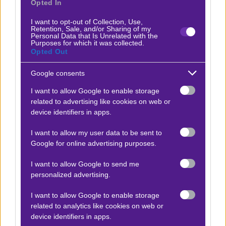
Opted In
Σημείο
Απόδοση
I want to opt-out of Collection, Use,
Retention, Sale, and/or Sharing of my
Personal Data that Is Unrelated with the
Χ Ημίχρονο
2.12
Purposes for which it was collected.
Opted Out
ΠΑΟΚ Over 2,5 κόρνερ Ημίχρονο
1.78
Google consents
I want to allow Google to enable storage
Γκολ Γιακουμάκης
2.30
related to advertising like cookies on web or
device identifiers in apps.
Καμαρά 1+ σουτ στο τέρμα
2.50
I want to allow my user data to be sent to
Google for online advertising purposes.
*Ισχύουν όροι και προϋποθέσεις
I want to allow Google to send me
**Οι αποδόσεις ίσχυαν στις 2
4
/9,
11
:00.
personalized advertising.
I want to allow Google to enable storage
related to analytics like cookies on web or
Προσφορές*
device identifiers in apps.