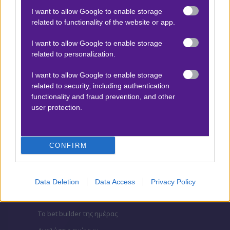
I want to allow Google to enable storage
ΒΑΘΜΟΛΟΓΙΕΣ
related to functionality of the website or app.
Βαθμολογίες Ελλάδα - Stoiximan
I want to allow Google to enable storage
Super league
related to personalization.
Βαθμολογίες Aγγλία – Premier league
I want to allow Google to enable storage
Βαθμολογίες Γερμανίας – Bundesliga
related to security, including authentication
functionality and fraud prevention, and other
Βαθμολογίες Ισπανίας- La liga
user protection.
Βαθμολογίες Ιταλίας- Serie A
Βαθμολογίες Γαλλίας-League 1
CONFIRM
ΣΤΟΙΧΗΜΑ
Data Deletion
Data Access
Privacy Policy
Κουπόνι στοιχήματος ΟΠΑΠ
To bet builder της ημέρας