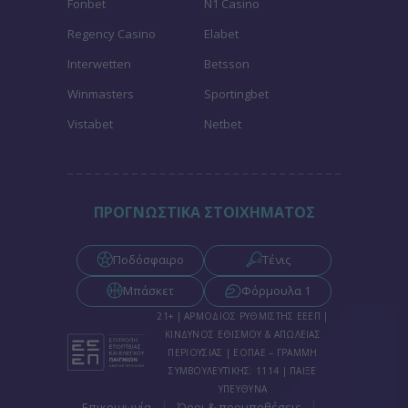
Fonbet
N1 Casino
Regency Casino
Elabet
Interwetten
Betsson
Winmasters
Sportingbet
Vistabet
Netbet
ΠΡΟΓΝΩΣΤΙΚΑ ΣΤΟΙΧΗΜΑΤΟΣ
Ποδόσφαιρο
Τένις
Μπάσκετ
Φόρμουλα 1
21+ | ΑΡΜΟΔΙΟΣ ΡΥΘΜΙΣΤΗΣ ΕΕΕΠ |
ΚΙΝΔΥΝΟΣ ΕΘΙΣΜΟΥ & ΑΠΩΛΕΙΑΣ
ΠΕΡΙΟΥΣΙΑΣ | ΕΟΠΑΕ – ΓΡΑΜΜΗ
ΣΥΜΒΟΥΛΕΥΤΙΚΗΣ: 1114 | ΠΑΙΞΕ
ΥΠΕΥΘΥΝΑ
|
|
Επικοινωνία
Όροι & προυποθέσεις