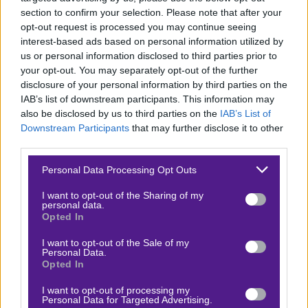
section to confirm your selection. Please note that after your
Δίχως αμφιβολία, αυτά τα ματς προσφέρονται για
opt-out request is processed you may continue seeing
interest-based ads based on personal information utilized by
ειδικά στοιχήματα
και έχουμε ξεχωρίσει μερικά.
us or personal information disclosed to third parties prior to
Περιμένουμε από τον ΠΑΟΚ να πιέσει από το πρώτο
your opt-out. You may separately opt-out of the further
λεπτό και τα Over 2,5 κόρνερ του στο πρώτο μέρος σε
disclosure of your personal information by third parties on the
IAB’s list of downstream participants. This information may
απόδοση
1.78
, αξίζουν τον κόπο. Ωστόσο, η στατιστική
also be disclosed by us to third parties on the
IAB’s List of
δείχνει πως οι Θεσσαλονικείς δύσκολα βρίσκουν φέτος
Downstream Participants
that may further disclose it to other
το δρόμο προς τα δίχτυα στα πρώτα 45 λεπτά. Έτσι,
third parties.
ποντάρισμα παίρνει και το Χ ημίχρονο στο
2.12
.
Please note that this website/app uses one or more Google
Personal Data Processing Opt Outs
Επίσης, ο Γιακουμάκης έχασε μια απίστευτη ευκαιρία με
services and may gather and store information including but
not limited to your visit or usage behaviour. You may click to
I want to opt-out of the Sharing of my
τον Παναιτωλικό κι έχει την ευκαιρία να πάρει απόψε
personal data.
grant or deny consent to Google and its third-party tags to
Opted In
το αίμα του πίσω. Το anytime του προσφέρεται στο
use your data for below specified purposes in below Google
2.30
consent section.
, ενώ, τέλος, το σουτ του Μαντί Καμαρά, που
I want to opt-out of the Sale of my
Personal Data.
δοκιμάζει πολύ συχνά τα πόδια του, προσφέρεται
Opted In
μέχρι και στο
2.50
.
I want to opt-out of processing my
Personal Data for Targeted Advertising.