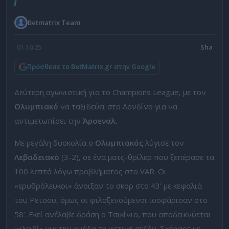
Betmatrix Team
01.10.25
Πρόσθεσε το BetMatrix.gr στην Google
Δεύτερη αγωνιστική για το Champions League, με τον
Ολυμπιακό
να ταξιδεύει στο Λονδίνο για να
αντιμετωπίσει την
Άρσεναλ.
Με μεγάλη δυσκολία ο
Ολυμπιακός
λύγισε τον
Λεβαδειακό
(3-2), σε ένα ματς-θρίλερ που ξεπέρασε τα
100 λεπτά λόγω προβλήματος στο VAR. Οι
«ερυθρόλευκοι» άνοιξαν το σκορ στο 43’ με κεφαλιά
του Ρέτσου, όμως οι φιλοξενούμενοι ισοφάρισαν στο
58’. Εκεί ανέλαβε δράση ο Τσικίνιο, που αποδεικνύεται
«κλειδί» για την ομάδα τη φετινή σεζόν. Σκόραρε με