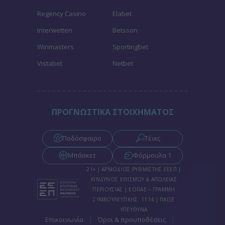
Regency Casino
Elabet
Interwetten
Betsson
Winmasters
Sportingbet
Vistabet
Netbet
ΠΡΟΓΝΩΣΤΙΚΑ ΣΤΟΙΧΗΜΑΤΟΣ
Ποδόσφαιρο
Τένις
Μπάσκετ
Φόρμουλα 1
21+ | ΑΡΜΟΔΙΟΣ ΡΥΘΜΙΣΤΗΣ ΕΕΕΠ |
ΚΙΝΔΥΝΟΣ ΕΘΙΣΜΟΥ & ΑΠΩΛΕΙΑΣ
ΠΕΡΙΟΥΣΙΑΣ | ΕΟΠΑΕ – ΓΡΑΜΜΗ
ΣΥΜΒΟΥΛΕΥΤΙΚΗΣ: 1114 | ΠΑΙΞΕ
ΥΠΕΥΘΥΝΑ
|
|
Επικοινωνία
Όροι & προυποθέσεις