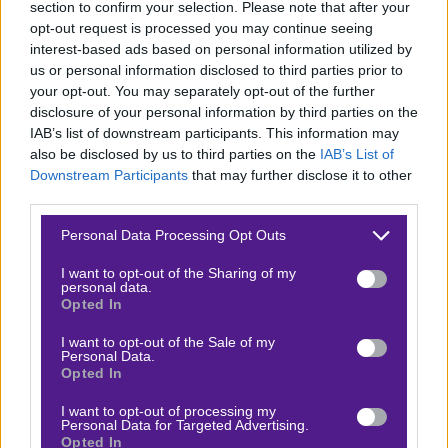
section to confirm your selection. Please note that after your
(2-1), χαρίζοντας μια νίκη-ψυχολογική ένεση στο
opt-out request is processed you may continue seeing
σύνολο του Αρτέτα.
interest-based ads based on personal information utilized by
us or personal information disclosed to third parties prior to
Που μπορώ να δω το Άρσεναλ –
your opt-out. You may separately opt-out of the further
Ολυμπιακός σε Live streaming*;
disclosure of your personal information by third parties on the
IAB’s list of downstream participants. This information may
Το ματς θα μεταδοθεί από το Cosmote Sport 4 και του
also be disclosed by us to third parties on the
IAB’s List of
Mega TV. Οι αγώνες του Champions League δεν
Downstream Participants
that may further disclose it to other
third parties.
προσφέρονται για παρακολούθηση μέσω Live
Streaming*, ωστόσο μπορείτε να δείτε ζωντανά την
Please note that this website/app uses one or more Google
Personal Data Processing Opt Outs
services and may gather and store information including but
εξέλιξή τους στη στοιχηματική εταιρία που έχετε
not limited to your visit or usage behaviour. You may click to
I want to opt-out of the Sharing of my
λογαριασμό.
personal data.
grant or deny consent to Google and its third-party tags to
Opted In
use your data for below specified purposes in below Google
ΣΤΟΙΧΗΜΑΤΙΚΗ ΕΤΑΙΡΙΑ
LIVE Tracker
consent section.
I want to opt-out of the Sale of my
Personal Data.
Opted In
Stoiximan Live
ΔΕΣ ΕΔΩ
I want to opt-out of processing my
Personal Data for Targeted Advertising.
Pamestoixima.gr Live
ΔΕΣ ΕΔΩ
Opted In