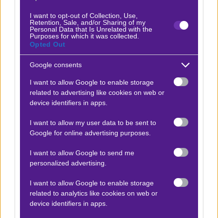
I want to opt-out of Collection, Use,
Retention, Sale, and/or Sharing of my
Bet365 Live
ΔΕΣ ΕΔΩ
Personal Data that Is Unrelated with the
Purposes for which it was collected.
Opted Out
Elabet Live
ΔΕΣ ΕΔΩ
Google consents
Fonbet Live
ΔΕΣ ΕΔΩ
I want to allow Google to enable storage
related to advertising like cookies on web or
device identifiers in apps.
Novibet Live
ΔΕΣ ΕΔΩ
I want to allow my user data to be sent to
Google for online advertising purposes.
Netbet Live
ΔΕΣ ΕΔΩ
I want to allow Google to send me
*Ισχύουν όροι και προϋποθέσεις
personalized advertising.
I want to allow Google to enable storage
related to analytics like cookies on web or
Προσφορές*
device identifiers in apps.