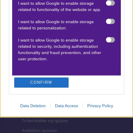
I want to allow Google to enable storage
ΒΑΘΜΟΛΟΓΙΕΣ
related to functionality of the website or app.
Βαθμολογίες Ελλάδα - Stoiximan
I want to allow Google to enable storage
Super league
related to personalization.
Βαθμολογίες Aγγλία – Premier league
I want to allow Google to enable storage
Βαθμολογίες Γερμανίας – Bundesliga
related to security, including authentication
functionality and fraud prevention, and other
Βαθμολογίες Ισπανίας- La liga
user protection.
Βαθμολογίες Ιταλίας- Serie A
Βαθμολογίες Γαλλίας-League 1
CONFIRM
ΣΤΟΙΧΗΜΑ
Data Deletion
Data Access
Privacy Policy
Κουπόνι στοιχήματος ΟΠΑΠ
To bet builder της ημέρας
Αναλύσεις αγώνων