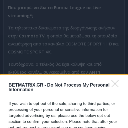
Που μπορώ να δω το Europa League σε Live
streaming*;
Τα τηλεοπτικά δικαιώματα της διοργάνωσης ανήκουν
στην
Cosmote TV
, η οποία θα μεταδώσει τη σπουδαία
αναμέτρηση από τα κανάλια COSMOTE SPORT 1HD και
COSMOTE SPORT 4K.
Ταυτόχρονα, ο τελικός θα έχει κάλυψη και από
ελεύθερο κανάλι, συγκεκριμένα από τον
ΑΝΤ1
.
Αναλυτικά οι μεταδόσεις (20/05):
BETMATRIX.GR -
Do Not Process My Personal
Information
Ημερομηνία &
Αγώνας
Κανάλι
If you wish to opt-out of the sale, sharing to third parties, or
Ώρα
processing of your personal or sensitive information for
targeted advertising by us, please use the below opt-out
section to confirm your selection. Please note that after your
20/05 – 22:00
Φράιμπουργκ –
COSMOTE SPORT
opt-out request is processed you may continue seeing
Άστον Βίλα
1 & 4Κ & ΑΝΤ1