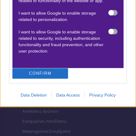
related to functionality of the website or app.
Super league
I want to allow Google to enable storage
Βαθμολογίες Aγγλία – Premier league
related to personalization.
Βαθμολογίες Γερμανίας – Bundesliga
I want to allow Google to enable storage
Βαθμολογίες Ισπανίας- La liga
related to security, including authentication
Βαθμολογίες Ιταλίας- Serie A
functionality and fraud prevention, and other
user protection.
Βαθμολογίες Γαλλίας-League 1
CONFIRM
ΣΤΟΙΧΗΜΑ
Κουπόνι στοιχήματος ΟΠΑΠ
Data Deletion
Data Access
Privacy Policy
To bet builder της ημέρας
Αναλύσεις αγώνων
Ενισχυμένες Αποδόσεις
Μακροχρόνια Στοιχήματα