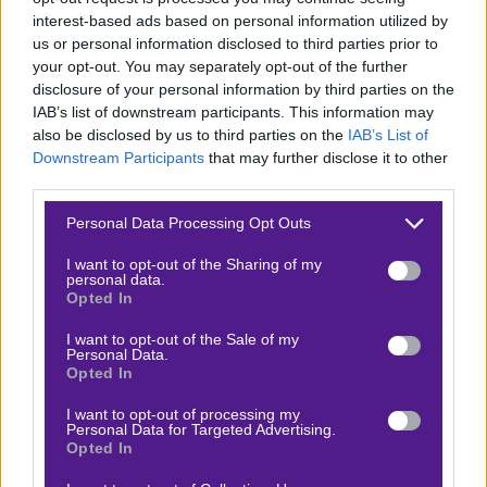
interest-based ads based on personal information utilized by
us or personal information disclosed to third parties prior to
Οι αγώνες του Europa League δεν προσφέρονται για
your opt-out. You may separately opt-out of the further
disclosure of your personal information by third parties on the
παρακολούθηση μέσω Live Streaming*, ωστόσο
IAB’s list of downstream participants. This information may
μπορείτε να δείτε ζωντανά την εξέλιξή του τελικού
also be disclosed by us to third parties on the
IAB’s List of
μέσα από τις νόμιμες
στοιχηματικές εταιρίες
στην
Downstream Participants
that may further disclose it to other
third parties.
Ελλάδα!
Please note that this website/app uses one or more Google
Personal Data Processing Opt Outs
ΣΤΟΙΧΗΜΑΤΙΚΗ
Live Tracker
services and may gather and store information including but
not limited to your visit or usage behaviour. You may click to
I want to opt-out of the Sharing of my
personal data.
grant or deny consent to Google and its third-party tags to
Opted In
Stoiximan Live
ΔΕΣ ΕΔΩ ▶️
use your data for below specified purposes in below Google
consent section.
I want to opt-out of the Sale of my
Personal Data.
Pamestoixima.gr Live
ΔΕΣ ΕΔΩ ▶️
Opted In
I want to opt-out of processing my
Personal Data for Targeted Advertising.
Bet365 Live
ΔΕΣ ΕΔΩ▶️
Opted In