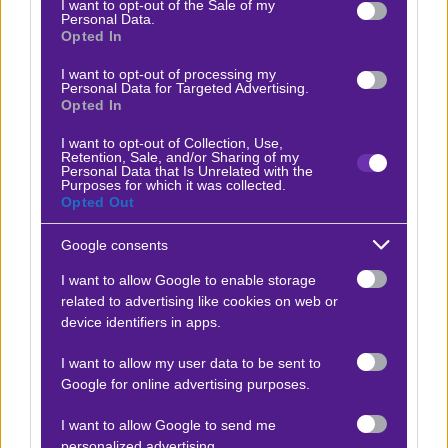
I want to opt-out of the Sale of my
μπορείς να το παρακολουθήσεις Δωρεάν* παίρνοντας
Personal Data.
Opted In
την
προσφορά* γνωριμίας με 1 μήνα Cosmote TV
.
I want to opt-out of processing my
Personal Data for Targeted Advertising.
*Ισχύουν όροι και προϋποθέσεις
Opted In
I want to opt-out of Collection, Use,
Retention, Sale, and/or Sharing of my
Προσφορές*
Personal Data that Is Unrelated with the
Purposes for which it was collected.
Opted Out
ΒΑΘΜΟΛΟΓΙΕΣ
Google consents
Βαθμολογίες Ελλάδα - Stoiximan
I want to allow Google to enable storage
Super league
related to advertising like cookies on web or
device identifiers in apps.
Βαθμολογίες Aγγλία – Premier league
Βαθμολογίες Γερμανίας – Bundesliga
I want to allow my user data to be sent to
Google for online advertising purposes.
Βαθμολογίες Ισπανίας- La liga
I want to allow Google to send me
Βαθμολογίες Ιταλίας- Serie A
personalized advertising.