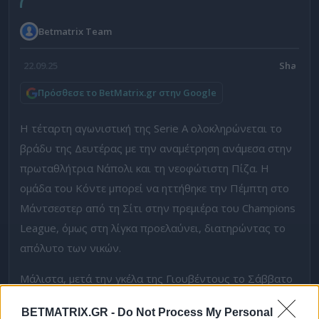
Betmatrix Team
22.09.25
Πρόσθεσε το BetMatrix.gr στην Google
Η τέταρτη αγωνιστική της Serie A ολοκληρώνεται το
βράδυ της Δευτέρας με την αναμέτρηση ανάμεσα στην
πρωταθλήτρια Νάπολι και τη νεοφώτιστη Πίζα. Η
ομάδα του Κόντε μπορεί να ηττήθηκε την Πέμπτη στο
Μάντσεστερ από τη Σίτι στην πρεμιέρα του Champions
League, όμως στη λίγκα προελαύνει, διατηρώντας το
απόλυτο των νικών.
Μάλιστα, μετά την γκέλα της Γιουβέντους το Σάββατο
στη Βερόνα, είναι η μοναδική ομάδα που το έχει
BETMATRIX.GR -
Do Not Process My Personal
καταφέρει και φυσικά θέλει να συνεχίσει στους ίδιους