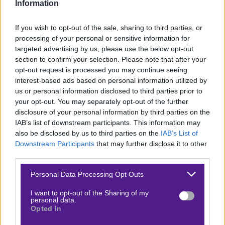
Information
ρυθμούς, ειδικά από τη στιγμή που ακολουθεί
«βαρβάτο» ματς στο «Σαν Σίρο» την επόμενη Κυριακή
If you wish to opt-out of the sale, sharing to third parties, or
processing of your personal or sensitive information for
με τη Μίλαν.
targeted advertising by us, please use the below opt-out
section to confirm your selection. Please note that after your
Από την άλλη, η Πίζα δεν έχει καταφέρει ακόμη να βρει
opt-out request is processed you may continue seeing
το πρώτο της τρίποντο ύστερα από την επιστροφή της
interest-based ads based on personal information utilized by
στην κορυφαία κατηγορία του ιταλικού ποδοσφαίρου.
us or personal information disclosed to third parties prior to
your opt-out. You may separately opt-out of the further
Ξεκίνησε τις υποχρεώσεις της με το 1-1 στο Μπέργκαμο
disclosure of your personal information by third parties on the
απέναντι στην Αταλάντα κι ακολούθησαν δυο εντός
IAB’s list of downstream participants. This information may
έδρας ήττες από Ρόμα και Ουντινέζε.
also be disclosed by us to third parties on the
IAB’s List of
Downstream Participants
that may further disclose it to other
Που μπορώ να δω το Νάπολι – Πίζα σε Live
third parties.
streaming*;
Please note that this website/app uses one or more Google
Personal Data Processing Opt Outs
services and may gather and store information including but
H COSMOTE TV έχει στην Ελλάδα τα δικαιώματα της
not limited to your visit or usage behaviour. You may click to
I want to opt-out of the Sharing of my
personal data.
grant or deny consent to Google and its third-party tags to
Serie A. Έτσι, η αναμέτρηση θα προβληθεί ζωντανά κι
Opted In
use your data for below specified purposes in below Google
αποκλειστικά από το
COSMOTE SPORT 2
. Μάλιστα,
consent section.