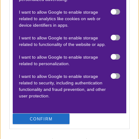
Βαθμολογίες Γαλλίας-League 1
I want to allow Google to enable storage
related to analytics like cookies on web or
device identifiers in apps.
ΣΤΟΙΧΗΜΑ
I want to allow Google to enable storage
Κουπόνι στοιχήματος ΟΠΑΠ
related to functionality of the website or app.
To bet builder της ημέρας
I want to allow Google to enable storage
Αναλύσεις αγώνων
related to personalization.
Ενισχυμένες Αποδόσεις
I want to allow Google to enable storage
Μακροχρόνια Στοιχήματα
related to security, including authentication
functionality and fraud prevention, and other
Ψαγμένα ειδικά στοιχήματα
user protection.
Μακροχρόνια Στοιχήματα – Ελλάδα
Τζίροι στοιχήματος
CONFIRM
Θεωρία στοιχήματος
Προσφορές για στοίχημα