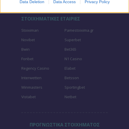
Data Deletion
Data Access
Privacy Policy
ΣΤΟΙΧΗΜΑΤΙΚΕΣ ΕΤΑΙΡΙΕΣ
Stoiximan
Pamestoixima.gr
Novibet
Superbet
Bwin
Bet365
Fonbet
N1 Casino
Regency Casino
Elabet
Interwetten
Betsson
Winmasters
Sportingbet
Vistabet
Netbet
ΠΡΟΓΝΩΣΤΙΚΑ ΣΤΟΙΧΗΜΑΤΟΣ